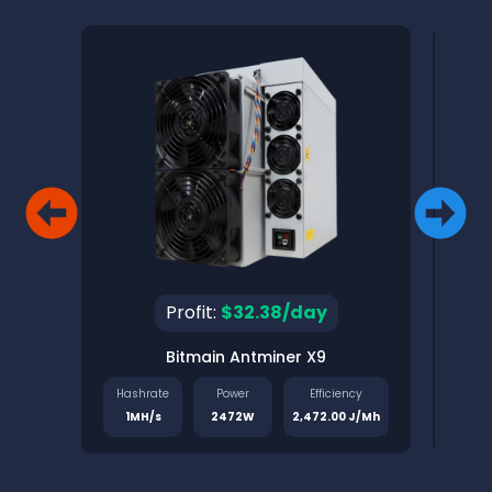
Profit:
$32.38/day
Bitmain Antminer X9
Pinec
Hashrate
Power
Efficiency
Has
1MH/s
2472W
2,472.00 J/Mh
1.