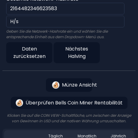
Geben Sie die Netzwerk-Hashrate ein und wählen Sie die
entsprechende Einheit aus dem Dropdown-Menü aus.
Daten
Nächstes
zurücksetzen
Halving
Münze Ansicht
Überprüfen Bells Coin Miner Rentabilität
Klicken Sie auf die COIN VIEW-Schaltfläche, um zwischen der Anzeige
von Gewinnen in USD und der nativen Währung umzuschalten.
Täglich
Monatlich
Jährlich