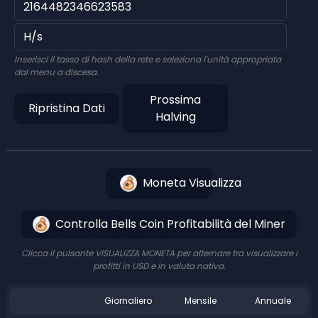
Inserisci il tasso di hash della rete e seleziona l'unità appropriata
dal menu a discesa.
Prossima
Ripristina Dati
Halving
Moneta Visualizza
Controlla Bells Coin Profitabilità del Miner
Clicca il pulsante VISUALIZZA MONETA per alternare tra visualizzare i
profitti in USD e in valuta nativa.
Giornaliero
Mensile
Annuale