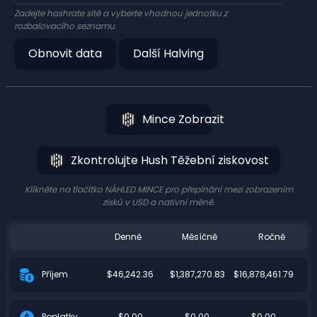
Zadejte hashrate sítě a vyberte vhodnou jednotku z
rozbalovacího seznamu.
Obnovit data
Další Halving
Mince Zobrazit
Zkontrolujte Hush Těžební ziskovost
Klikněte na tlačítko NÁHLED MINCE pro přepínání mezi zobrazením
zisků v USD a nativní měně.
Denně
Měsíčně
Ročně
$46,242.36
$1,387,270.83
$16,878,461.79
Příjem
$0.00
$0.00
$0.00
Poplatky