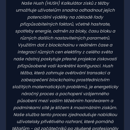
Naše Hush
(HUSH)
Kalkulátor zisků z těžby
umožňuje uživatelům snadno odhadnout jejich
potenciální výdělky na základě řady
přizpůsobitelných faktorů, včetně hashrate,
spotřeby energie, odměn za bloky, času bloku a
různých dalších nastavitelných parametrů.
Využitím dat z blockchainu v reálném čase a
integrací různých cen elektřiny z celého světa
naše nástroj poskytuje přesné projekce ziskovosti
přizpůsobené vaší konkrétní konfiguraci. Hush
těžba, která zahrnuje ověřování transakcí a
zabezpečení blockchainu prostřednictvím
složitých matematických problémů, je energeticky
náročný proces a pochopení vzájemného
působení mezi vaším těžebním hardwarem a
podmínkami sítě je klíčem k maximálním ziskům.
Naše služba tento proces zjednodušuje nabídkou
uživatelsky přívětivého rozhraní, které pomáhá
těžařům - od začátečníků po zkušené profesionály