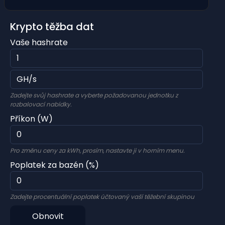
Krypto těžba dat
Vaše hashrate
Zadejte svůj hashrate a vyberte požadovanou jednotku z
rozbalovací nabídky.
Příkon (W)
Pro změnu ceny za kWh, prosím, nastavte ji v horním menu.
Poplatek za bazén (%)
Zadejte procentuální poplatek účtovaný vaší těžební skupinou
Obnovit