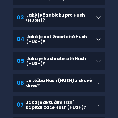
Jaký je čas bloku pro Hush
03
(HUSH)?
Jaká je obtížnost sítě Hush
04
(HUSH)?
Jaká je hashrate sítě Hush
05
(HUSH)?
Je těžba Hush (HUSH) ziskové
06
dnes?
Jaká je aktuální tržní
07
kapitalizace Hush (HUSH)?