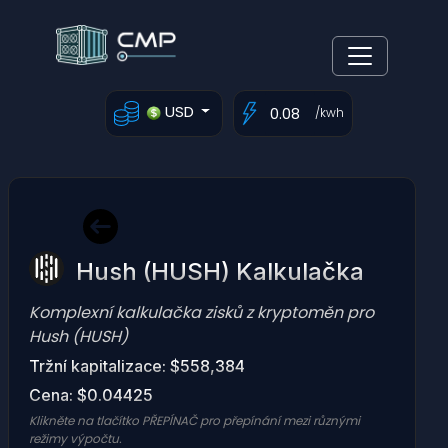
USD
/kwh
Hush (HUSH) Kalkulačka
Komplexní kalkulačka zisků z kryptoměn pro
Hush (HUSH)
Tržní kapitalizace: $558,384
Cena: $0.04425
Klikněte na tlačítko PŘEPÍNAČ pro přepínání mezi různými
režimy výpočtu.