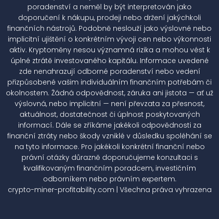
poradenství a neměl by být interpretován jako
doporučení k nákupu, prodeji nebo držení jakýchkoli
finančních nástrojů. Podobně neslouží jako výslovné nebo
implicitní ujištění o konkrétním vývoji cen nebo výkonnosti
aktiv. Kryptoměny nesou významná rizika a mohou vést k
úplné ztrátě investovaného kapitálu. Informace uvedené
zde nenahrazují odborné poradenství nebo vedení
přizpůsobené vašim individuálním finančním potřebám či
okolnostem. Žádná odpovědnost, záruka ani jistota — ať už
výslovná, nebo implicitní — není převzata za přesnost,
aktuálnost, dostatečnost či úplnost poskytovaných
informací. Dále se zříkáme jakékoli odpovědnosti za
finanční ztráty nebo škody vzniklé v důsledku spoléhání se
na tyto informace. Pro jakékoli konkrétní finanční nebo
právní otázky důrazně doporučujeme konzultaci s
kvalifikovaným finančním poradcem, investičním
odborníkem nebo právním expertem.
crypto-miner-profitability.com | Všechna práva vyhrazena