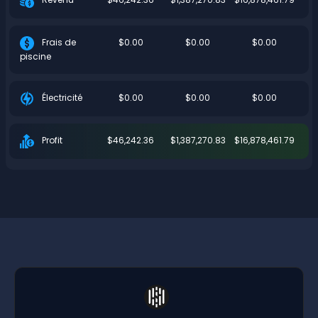
$0.00
$0.00
$0.00
Frais de
piscine
$0.00
$0.00
$0.00
Électricité
$46,242.36
$1,387,270.83
$16,878,461.79
Profit