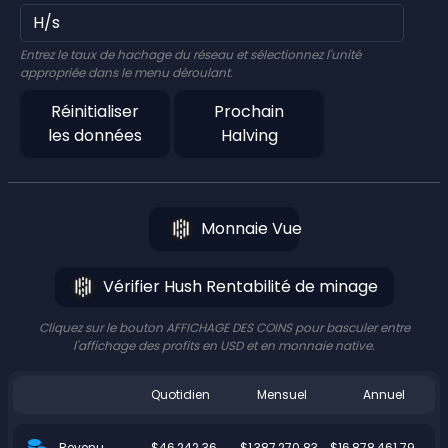
Entrez le taux de hachage du réseau et sélectionnez l'unité
appropriée dans le menu déroulant.
Réinitialiser
Prochain
les données
Halving
Monnaie Vue
Vérifier Hush Rentabilité de minage
Cliquez sur le bouton AFFICHAGE DES COINS pour basculer entre
l'affichage des profits en USD et en monnaie native.
Quotidien
Mensuel
Annuel
$46,242.36
$1,387,270.83
$16,878,461.79
Revenu