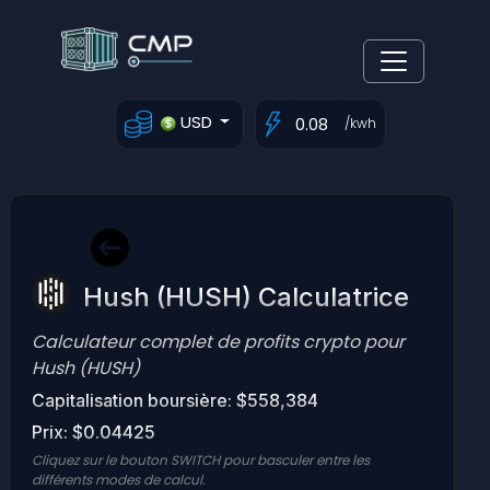
USD
/kwh
Hush (HUSH) Calculatrice
Calculateur complet de profits crypto pour
Hush (HUSH)
Capitalisation boursière: $558,384
Prix: $0.04425
Cliquez sur le bouton SWITCH pour basculer entre les
différents modes de calcul.