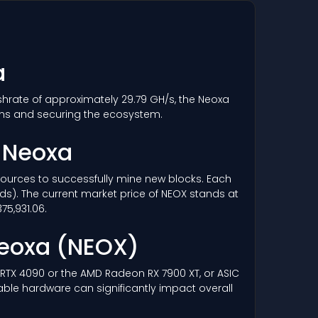
a
ashrate of approximately 29.79 GH/s, the Neoxa
ons and securing the ecosystem.
a Neoxa
esources to successfully mine new blocks. Each
ds). The current market price of NEOX stands at
75,931.06.
Neoxa
(NEOX)
a RTX 4090 or the AMD Radeon RX 7900 XT, or ASIC
able hardware can significantly impact overall