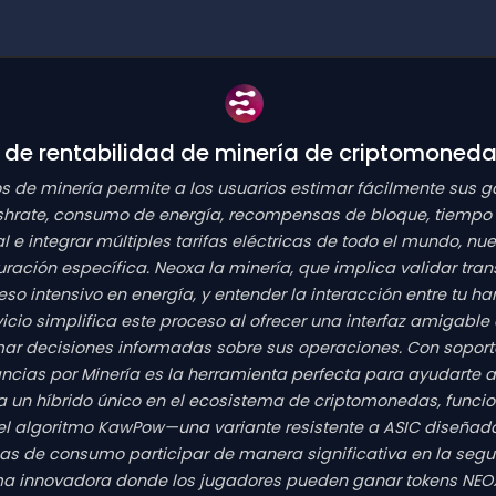
l de rentabilidad de minería de criptomoned
s de minería permite a los usuarios estimar fácilmente sus
ashrate, consumo de energía, recompensas de bloque, tiempo d
 e integrar múltiples tarifas eléctricas de todo el mundo, n
ración específica. Neoxa la minería, que implica validar tr
 intensivo en energía, y entender la interacción entre tu har
icio simplifica este proceso al ofrecer una interfaz amigabl
 decisiones informadas sobre sus operaciones. Con soporte 
ancias por Minería es la herramienta perfecta para ayudart
ta un híbrido único en el ecosistema de criptomonedas, fu
 el algoritmo KawPow—una variante resistente a ASIC diseña
cas de consumo participar de manera significativa en la seguri
rma innovadora donde los jugadores pueden ganar tokens NEOX