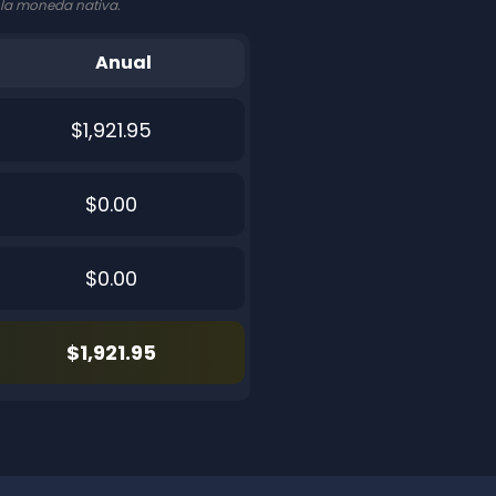
 la moneda nativa.
Anual
$1,921.95
$0.00
$0.00
$1,921.95