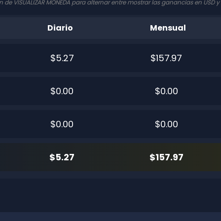
tón de VISUALIZAR MONEDA para alternar entre mostrar las ganancias en USD y
Diario
Mensual
$5.27
$157.97
$0.00
$0.00
$0.00
$0.00
$5.27
$157.97