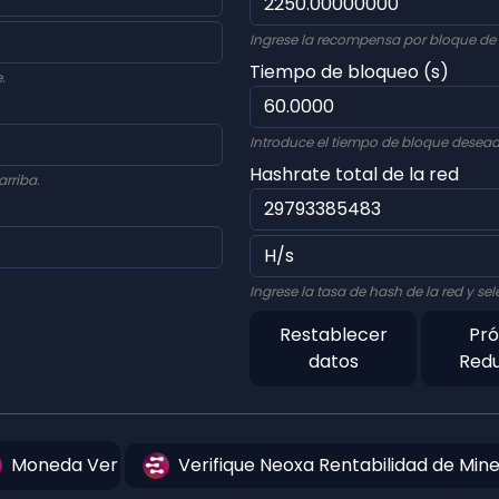
Ingrese la recompensa por bloque de
Tiempo de bloqueo (s)
.
Introduce el tiempo de bloque desead
Hashrate total de la red
rriba.
Ingrese la tasa de hash de la red y 
Restablecer
Pr
datos
Red
Moneda Ver
Verifique Neoxa Rentabilidad de Min