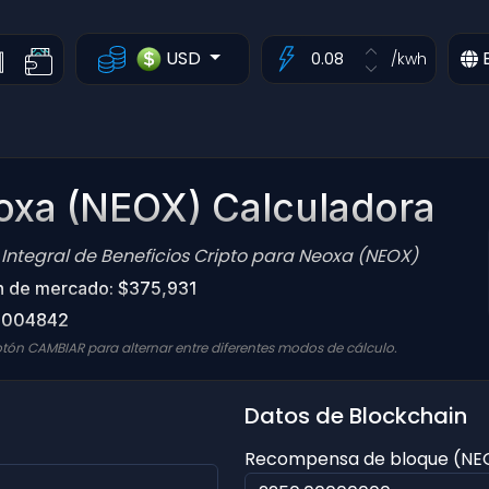
USD
/kwh
oxa (NEOX) Calculadora
Integral de Beneficios Cripto para Neoxa (NEOX)
ón de mercado: $375,931
00004842
otón CAMBIAR para alternar entre diferentes modos de cálculo.
Datos de Blockchain
Recompensa de bloque (NE