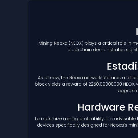
Mining Neoxa
(NEOX)
plays a critical role in
blockchain demonstrates signif
Estadí
As of now, the Neoxa network features a diffi
block yields a reward of 2250.00000000 NEOX, w
approxima
Hardware R
To maximize mining profitability, it is advisab
devices specifically designed for Neoxa's min