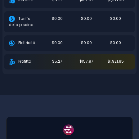
$0.00
$0.00
$0.00
Tariffe
della piscina
$0.00
$0.00
$0.00
Elettricità
$5.27
$157.97
$1,921.95
Profitto