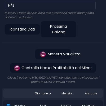
Inserisci il tasso di hash della rete e seleziona l'unità appropriata
dal menu a discesa.
Prossima
Ripristina Dati
Halving
Moneta Visualizza
Controlla Neoxa Profitabilità del Miner
Clicca il pulsante VISUALIZZA MONETA per alternare tra visualizzare i
profitti in USD e in valuta nativa.
Giornaliero
Mensile
Annuale
$5.27
$157.97
$1,921.95
Reddito