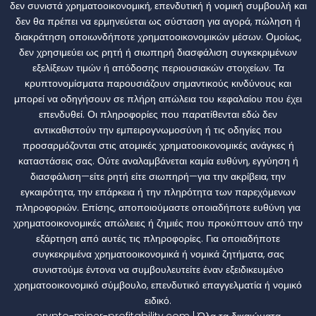
δεν συνιστά χρηματοοικονομική, επενδυτική ή νομική συμβουλή και
δεν θα πρέπει να ερμηνεύεται ως σύσταση για αγορά, πώληση ή
διακράτηση οποιωνδήποτε χρηματοοικονομικών μέσων. Ομοίως,
δεν χρησιμεύει ως ρητή ή σιωπηρή διασφάλιση συγκεκριμένων
εξελίξεων τιμών ή απόδοσης περιουσιακών στοιχείων. Τα
κρυπτονομίσματα παρουσιάζουν σημαντικούς κινδύνους και
μπορεί να οδηγήσουν σε πλήρη απώλεια του κεφαλαίου που έχει
επενδυθεί. Οι πληροφορίες που παρατίθενται εδώ δεν
αντικαθιστούν την εμπειρογνωμοσύνη ή τις οδηγίες που
προσαρμόζονται στις ατομικές χρηματοοικονομικές ανάγκες ή
καταστάσεις σας. Ούτε αναλαμβάνεται καμία ευθύνη, εγγύηση ή
διασφάλιση—είτε ρητή είτε σιωπηρή—για την ακρίβεια, την
εγκαιρότητα, την επάρκεια ή την πληρότητα των παρεχόμενων
πληροφοριών. Επίσης, αποποιούμαστε οποιαδήποτε ευθύνη για
χρηματοοικονομικές απώλειες ή ζημιές που προκύπτουν από την
εξάρτηση από αυτές τις πληροφορίες. Για οποιαδήποτε
συγκεκριμένα χρηματοοικονομικά ή νομικά ζητήματα, σας
συνιστούμε έντονα να συμβουλευτείτε έναν εξειδικευμένο
χρηματοοικονομικό σύμβουλο, επενδυτικό επαγγελματία ή νομικό
ειδικό.
crypto-miner-profitability.com | Όλα τα δικαιώματα