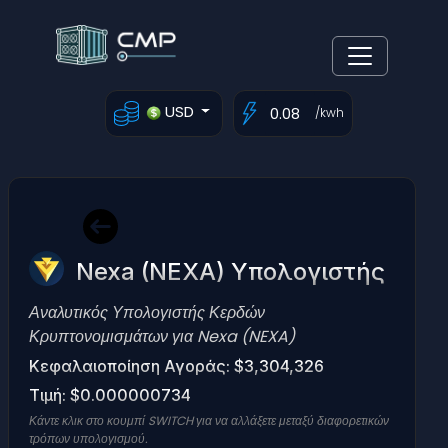
USD
/kwh
Nexa (NEXA) Υπολογιστής
Αναλυτικός Υπολογιστής Κερδών
Κρυπτονομισμάτων για Nexa (NEXA)
Κεφαλαιοποίηση Αγοράς: $3,304,326
Τιμή: $0.000000734
Κάντε κλικ στο κουμπί SWITCH για να αλλάξετε μεταξύ διαφορετικών
τρόπων υπολογισμού.