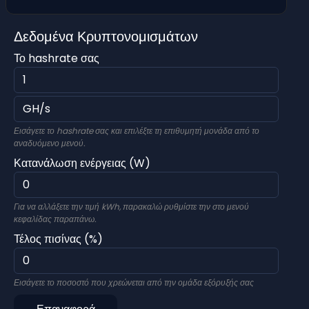
Δεδομένα Κρυπτονομισμάτων
Το hashrate σας
Εισάγετε το hashrate σας και επιλέξτε τη επιθυμητή μονάδα από το
αναδυόμενο μενού.
Κατανάλωση ενέργειας (W)
Για να αλλάξετε την τιμή kWh, παρακαλώ ρυθμίστε την στο μενού
κεφαλίδας παραπάνω.
Τέλος πισίνας (%)
Εισάγετε το ποσοστό που χρεώνεται από την ομάδα εξόρυξής σας