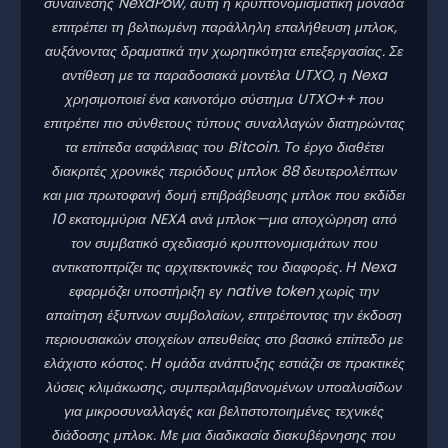
συναίνεσης NexaPow, αυτή η κρυπτονομισματική μονάδα
επιτρέπει τη βελτιωμένη παράλληλη επαλήθευση μπλοκ,
αυξάνοντας δραματικά την χωρητικότητα επεξεργασίας. Σε
αντίθεση με τα παραδοσιακά μοντέλα UTXO, η Nexa
χρησιμοποιεί ένα καινοτόμο σύστημα UTXO++ που
επιτρέπει πιο σύνθετους τύπους συναλλαγών διατηρώντας
τα επίπεδα ασφάλειας του Bitcoin. Το έργο διαθέτει
διακριτές χρονικές περιόδους μπλοκ 88 δευτερολέπτων
και μια πρωτοφανή δομή επιβράβευσης μπλοκ που εκδίδει
10 εκατομμύρια NEXA ανά μπλοκ—μια αποχώρηση από
τον συμβατικό σχεδιασμό κρυπτονομισμάτων που
αντικατοπτρίζει τις αρχιτεκτονικές του διαφορές. Η Nexa
εφαρμόζει υποστήριξη εγ native token χωρίς την
απαίτηση έξυπνων συμβολαίων, επιτρέποντας την έκδοση
περιουσιακών στοιχείων απευθείας στο βασικό επίπεδο με
ελάχιστο κόστος. Η ομάδα ανάπτυξης εστιάζει σε πρακτικές
λύσεις κλιμάκωσης, συμπεριλαμβανομένων υποαλυσίδων
για μικροσυναλλαγές και βελτιστοποιημένες τεχνικές
διάδοσης μπλοκ. Με μια διαδικασία διακυβέρνησης που