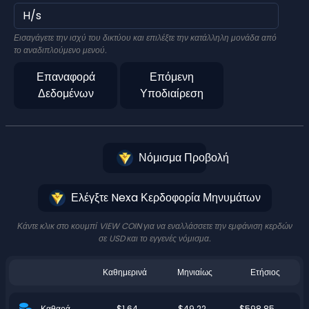
Εισαγάγετε την ισχύ του δικτύου και επιλέξτε την κατάλληλη μονάδα από
το αναδιπλούμενο μενού.
Επαναφορά
Επόμενη
Δεδομένων
Υποδιαίρεση
Νόμισμα Προβολή
Ελέγξτε Nexa Κερδοφορία Μηνυμάτων
Κάντε κλικ στο κουμπί VIEW COIN για να εναλλάσσετε την εμφάνιση κερδών
σε USD και το εγγενές νόμισμα.
Καθημερινά
Μηνιαίως
Ετήσιος
$1.64
$49.22
$598.85
Καθαρά