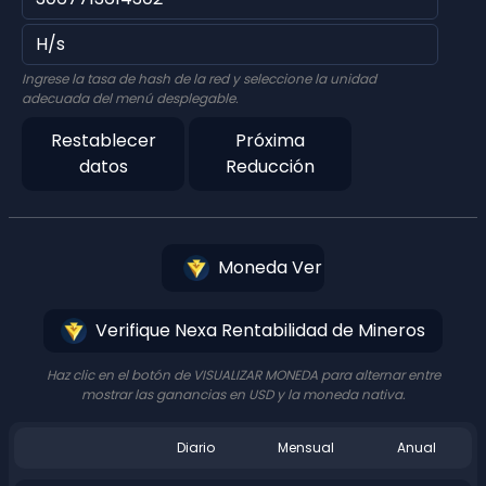
Ingrese la tasa de hash de la red y seleccione la unidad
adecuada del menú desplegable.
Restablecer
Próxima
datos
Reducción
Moneda Ver
Verifique Nexa Rentabilidad de Mineros
Haz clic en el botón de VISUALIZAR MONEDA para alternar entre
mostrar las ganancias en USD y la moneda nativa.
Diario
Mensual
Anual