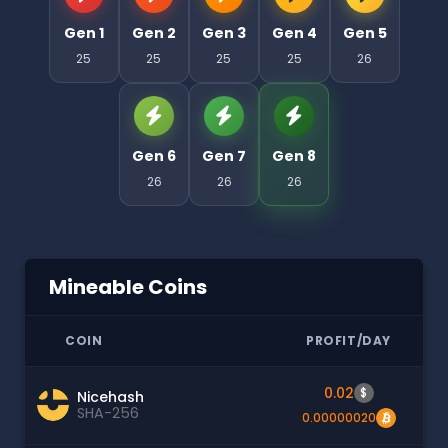
Gen 1
Gen 2
Gen 3
Gen 4
Gen 5
25
25
25
25
26
Gen 6
Gen 7
Gen 8
26
26
26
Mineable Coins
COIN
PROFIT/DAY
0.02
$
Nicehash
SHA-256
0.00000020