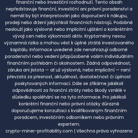
finanční nebo investiční rozhodnutí. Tento obsah
nepředstavuje finanční, investiční ani právní poradenství a
neměl by být interpretován jako doporučení k nákupu,
prodeji nebo držení jakýchkoli finančních nástrojů. Podobně
neslouží jako výslovné nebo implicitní ujištění o konkrétním
vývoji cen nebo výkonnosti aktiv. Kryptoměny nesou
významná rizika a mohou vést k úplné ztrátě investovaného
kapitálu. Informace uvedené zde nenahrazují odborné
poradenství nebo vedení přizpůsobené vašim individuálním
finančním potřebám či okolnostem. Žádná odpovědnost,
záruka ani jistota — ať už výslovná, nebo implicitní — není
převzata za přesnost, aktuálnost, dostatečnost či úplnost
poskytovaných informací. Dále se zříkáme jakékoli
odpovědnosti za finanční ztráty nebo škody vzniklé v
důsledku spoléhání se na tyto informace. Pro jakékoli
konkrétní finanční nebo právní otázky důrazně
doporučujeme konzultaci s kvalifikovaným finančním
poradcem, investičním odborníkem nebo právním
expertem.
crypto-miner-profitability.com | Všechna práva vyhrazena