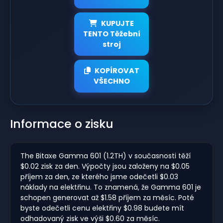
KUPUJTE
TENTO Těžební
stroj
KOPÍROVAT
VŠECHNO
Informace o zisku
The Bitaxe Gamma 601 (1.2TH) v současnosti těží
$0.02 zisk za den. Výpočty jsou založeny na $0.05
příjem za den, ze kterého jsme odečetli $0.03
náklady na elektřinu. To znamená, že Gamma 601 je
schopen generovat až $1.58 příjem za měsíc. Poté
byste odečetli cenu elektřiny $0.98 budete mít
odhadovaný zisk ve výši $0.60 za měsíc.