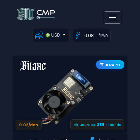
USD
/kwh
KOUPIT
288
0.02/den
Aktualizace:
seconds