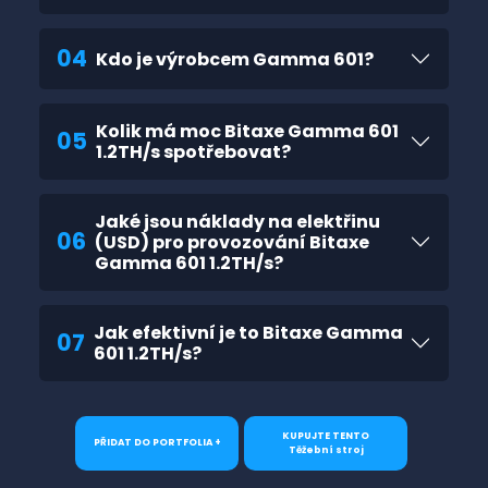
04
Kdo je výrobcem Gamma 601?
Kolik má moc Bitaxe Gamma 601
05
1.2TH/s spotřebovat?
Jaké jsou náklady na elektřinu
06
(USD) pro provozování Bitaxe
Gamma 601 1.2TH/s?
Jak efektivní je to Bitaxe Gamma
07
601 1.2TH/s?
KUPUJTE TENTO
PŘIDAT DO PORTFOLIA +
Těžební stroj