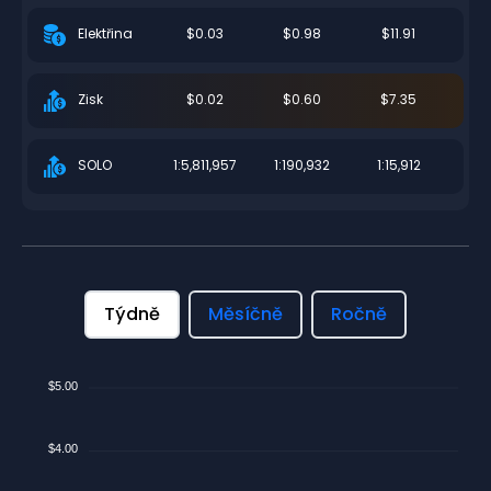
$0.03
$0.98
$11.91
Elektřina
$0.02
$0.60
$7.35
Zisk
1:5,811,957
1:190,932
1:15,912
SOLO
Týdně
Měsíčně
Ročně
$5.00
$4.00