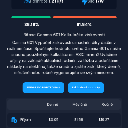
Hashrate
1.2TH/s
Síla
17W
38.16%
61.84%
Bitaxe Gamma 601 Kalkulačka ziskovosti
Gamma 601 Výpočet ziskovosti usnadněn díky datům v
reálném čase: Spočítejte hodnotu svého Gamma 601 s naším
snadno použitelným kalkulátorem ASIC minerů! Uvádíme
příjmy na základě aktuálních odměn za těžbu a odečítáme
náklady na elektřinu, takže snadno zjistíte zisk, který denně,
měsíčně nebo ročně vygenerujete se svým minorem.
PŘIDAT DO PORTFOLIA +
Exkluzivní nabídky
Denně
Měsíčně
Ročně
$0.05
$1.58
$19.27
Příjem