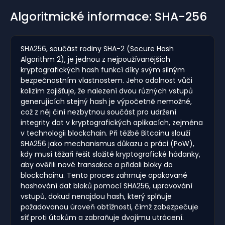
Algoritmické informace: SHA-256
SHA256, součást rodiny SHA-2 (Secure Hash
Algorithm 2), je jednou z nejpoužívanějších
kryptografických hash funkcí díky svým silným
bezpečnostním vlastnostem. Jeho odolnost vůči
kolizím zajišťuje, že nalezení dvou různých vstupů
generujících stejný hash je výpočetně nemožné,
což z něj činí nezbytnou součást pro udržení
integrity dat v kryptografických aplikacích, zejména
v technologii blockchain. Při těžbě Bitcoinu slouží
SHA256 jako mechanismus důkazu o práci (PoW),
kdy musí těžaři řešit složité kryptografické hádanky,
aby ověřili nové transakce a přidali bloky do
blockchainu. Tento proces zahrnuje opakované
hashování dat bloků pomocí SHA256, upravování
vstupů, dokud nenajdou hash, který splňuje
požadovanou úroveň obtížnosti, čímž zabezpečuje
síť proti útokům a zabraňuje dvojímu utrácení.