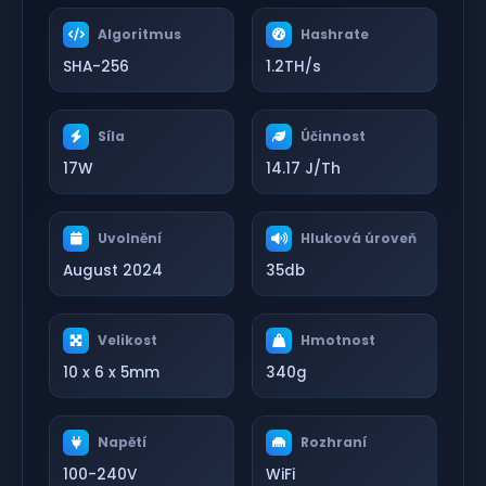
Algoritmus
Hashrate
SHA-256
1.2TH/s
Síla
Účinnost
17W
14.17 J/Th
Uvolnění
Hluková úroveň
August 2024
35db
Velikost
Hmotnost
10 x 6 x 5mm
340g
Napětí
Rozhraní
100-240V
WiFi