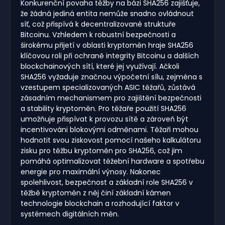
Konkurenční povaha těžby na bázi SHA256 zajišťuje,
že žádná jediná entita nemůže snadno ovládnout
síť, což přispívá k decentralizované struktuře
Bitcoinu. Vzhledem k robustní bezpečnosti a
širokému přijetí v oblasti kryptoměn hraje SHA256
klíčovou roli při ochraně integrity Bitcoinu a dalších
blockchainových sítí, které jej využívají. Ačkoli
SHA256 vyžaduje značnou výpočetní sílu, zejména s
vzestupem specializovaných ASIC těžařů, zůstává
zásadním mechanismem pro zajištění bezpečnosti
a stability kryptoměn. Pro těžaře použití SHA256
umožňuje přispívat k provozu sítě a zároveň být
incentivováni blokovými odměnami. Těžaři mohou
hodnotit svou ziskovost pomocí našeho kalkulátoru
zisku pro těžbu kryptoměn pro SHA256, což jim
pomáhá optimalizovat těžební hardware a spotřebu
energie pro maximální výnosy. Nakonec
spolehlivost, bezpečnost a základní role SHA256 v
těžbě kryptoměn z něj činí základní kámen
technologie blockchain a rozhodující faktor v
systémech digitálních měn.