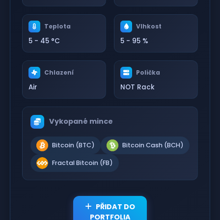
Teplota
Vlhkost
5 - 45 °C
5 - 95 %
Chlazení
Polička
Air
NOT Rack
Vykopané mince
Bitcoin (BTC)
Bitcoin Cash (BCH)
Fractal Bitcoin (FB)
PŘIDAT DO
PORTFOLIA