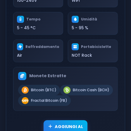
100-240V
WiFi
Tempo
Umidità
5 - 45 °C
5 - 95 %
Raffreddamento
Portabiciclette
Air
NOT Rack
Monete Estratte
Bitcoin (BTC)
Bitcoin Cash (BCH)
Fractal Bitcoin (FB)
AGGIUNGI AL