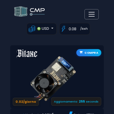
USD
/kwh
COMPRA
254
0.02/giorno
Aggiornamento:
seconds