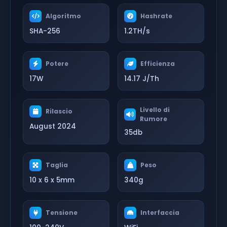
Algoritmo
Hashrate
SHA-256
1.2TH/s
Potere
Efficienza
17W
14.17 J/Th
Livello di
Rilascio
Rumore
August 2024
35db
Taglia
Peso
10 x 6 x 5mm
340g
Tensione
Interfaccia