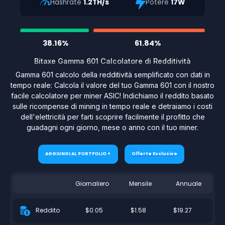
Hashrate
1.2TH/s
Potere
17W
38.16%
61.84%
Bitaxe Gamma 601 Calcolatore di Redditività
Gamma 601 calcolo della redditività semplificato con dati in
tempo reale: Calcola il valore del tuo Gamma 601 con il nostro
facile calcolatore per miner ASIC! Indichiamo il reddito basato
sulle ricompense di mining in tempo reale e detraiamo i costi
dell'elettricità per farti scoprire facilmente il profitto che
guadagni ogni giorno, mese o anno con il tuo miner.
AGGIUNGI AL PORTFOLIO +
Offerte Esclusive
Giornaliero
Mensile
Annuale
$0.05
$1.58
$19.27
Reddito