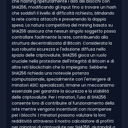
che hashing ripetutamente i dati dei blocchi con
SHA256, modificando gli input fino a trovare un hash
che soddisfi il livello di difficoltà richiesto, blindando
la rete contro attacchi e prevenendo la doppia
spesa. La natura competitiva del mining basato su
SHA256 assicura che nessun singolo soggetto possa
controllare facilmente la rete, contribuendo alla
struttura decentralizzata di Bitcoin. Considerata la
sua robusta sicurezza e l'adozione diffusa nello
spazio delle criptovalute, SHA256 gioca un ruolo
cruciale nella protezione dell'integrità di Bitcoin e di
altre reti blockchain che lo impiegano. Sebbene
SHA256 richieda una notevole potenza
computazionale, specialmente con l'emergere di
minatori ASIC specializzati, rimane un meccanismo
essenziale per garantire la sicurezza e la stabilità
delle criptovalute. Per i minatori, l'uso di SHA256
consente loro di contribuire al funzionamento della
rete mentre vengono incentivati con ricompense
per i blocchi. I minatori possono valutare la loro
redditività attraverso il nostro calcolatore di profitti
per minatori di criptovalute per SHA256, aiutandoli a