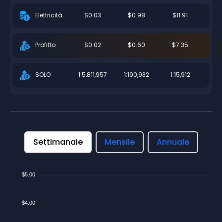
$0.03
$0.98
$11.91
Elettricità
$0.02
$0.60
$7.35
Profitto
1:5,811,957
1:190,932
1:15,912
SOLO
Settimanale
Mensile
Annuale
$5.00
$4.00