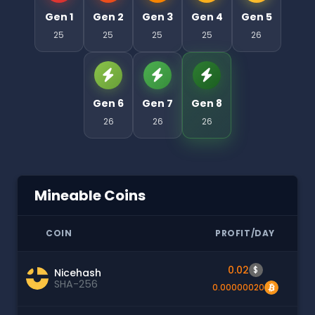
Gen 1
Gen 2
Gen 3
Gen 4
Gen 5
25
25
25
25
26
Gen 6
Gen 7
Gen 8
26
26
26
Mineable Coins
COIN
PROFIT/DAY
0.02
$
Nicehash
SHA-256
0.00000020