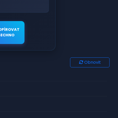
OPÍROVAT
ŠECHNO
Obnovit