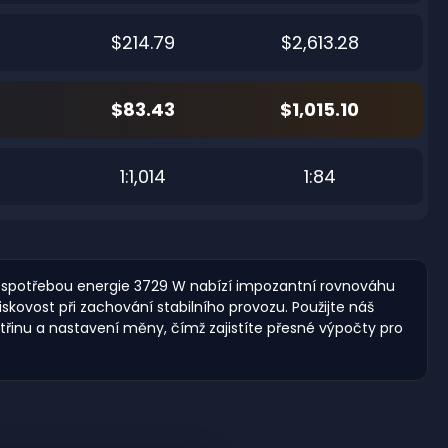
$214.79
$2,613.28
$83.43
$1,015.10
0
1:1,014
1:84
 a spotřebou energie 3729 W nabízí impozantní rovnováhu
kovost při zachování stabilního provozu. Použijte náš
řinu a nastavení měny, čímž zajistíte přesné výpočty pro