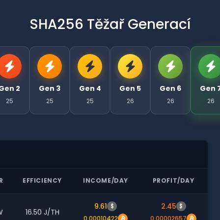
SHA256 Těžař Generací
Gen 2
Gen 3
Gen 4
Gen 5
Gen 6
Gen 
25
25
25
26
26
26
R
EFFICIENCY
INCOME/DAY
PROFIT/DAY
9.61
2.45
$
$
W
16.50 J/TH
0.00010422
0.00002657