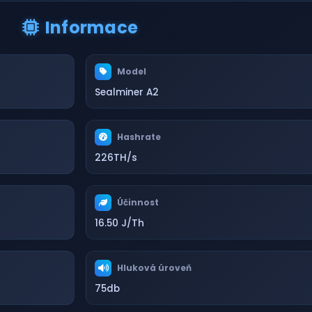
Informace
Model
Sealminer A2
Hashrate
226TH/s
Účinnost
16.50 J/Th
Hluková úroveň
75db