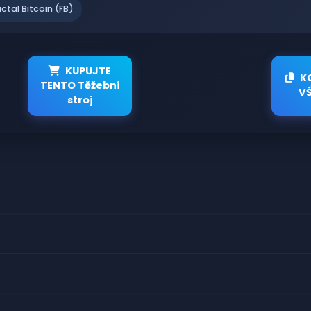
actal Bitcoin (FB)
KUPUJTE
K
TENTO Těžební
V
stroj