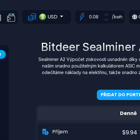
USD
/kwh
Bitdeer Sealminer 
T
Sealminer A2 Výpočet ziskovosti usnadněn díky 
naším snadno použitelným kalkulátorem ASIC mi
odečítáme náklady na elektřinu, takže snadno z
PŘIDAT DO PORTF
Denně
Příjem
$9.94