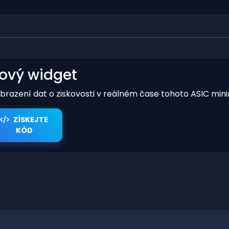
kový widget
obrazení dat o ziskovosti v reálném čase tohoto ASIC mini
ZÍSKEJTE
KÓD