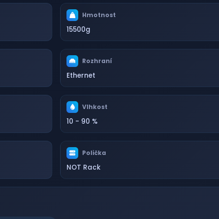
Hmotnost
15500g
Rozhraní
Ethernet
Vlhkost
10 - 90 %
Polička
NOT Rack