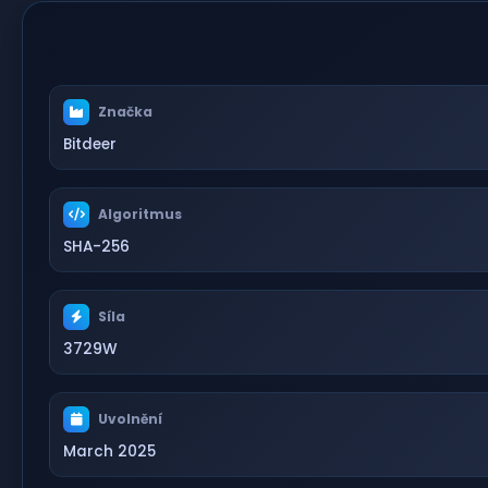
Značka
Bitdeer
Algoritmus
SHA-256
Síla
3729W
Uvolnění
March 2025