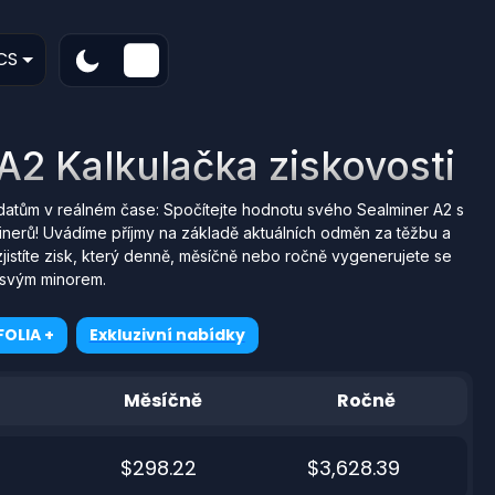
CS
A2 Kalkulačka ziskovosti
datům v reálném čase: Spočítejte hodnotu svého Sealminer A2 s
nerů! Uvádíme příjmy na základě aktuálních odměn za těžbu a
jistíte zisk, který denně, měsíčně nebo ročně vygenerujete se
svým minorem.
OLIA +
Exkluzivní nabídky
Měsíčně
Ročně
$298.22
$3,628.39