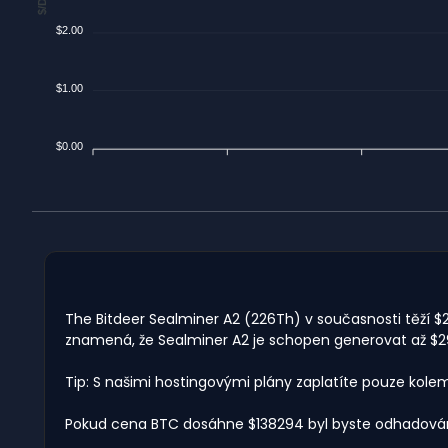
$2.00
$1.00
$0.00
The Bitdeer Sealminer A2 (226Th) v současnosti těží $2.
znamená, že Sealminer A2 je schopen generovat až $298
Tip: S našimi hostingovými plány zaplatíte pouze kole
Pokud cena BTC dosáhne $138294 byl byste odhadován