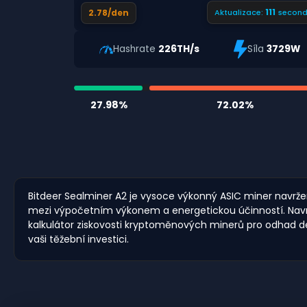
110
2.78/den
Aktualizace:
second
Hashrate
226TH/s
Síla
3729W
27.98%
72.02%
Bitdeer Sealminer A2 je vysoce výkonný ASIC miner navrže
mezi výpočetním výkonem a energetickou účinností. Navržen
kalkulátor ziskovosti kryptoměnových minerů pro odhad de
vaši těžební investici.