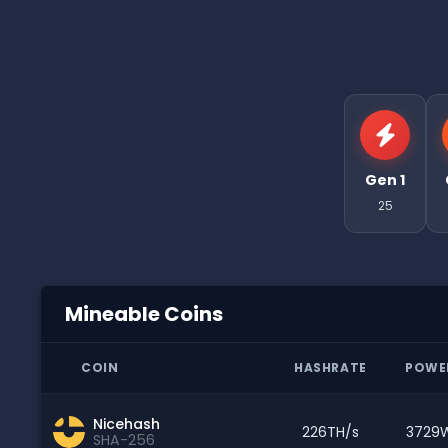
Gen 1
25
Mineable Coins
COIN
HASHRATE
POWE
Nicehash
226TH/s
3729
SHA-256