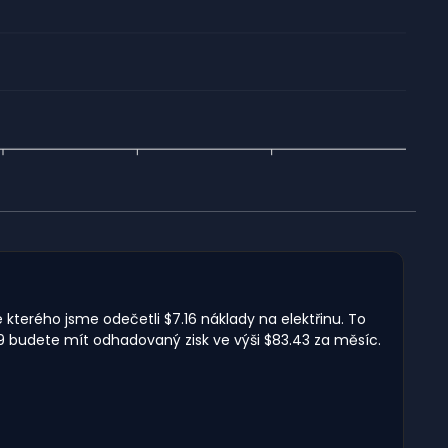
 kterého jsme odečetli $7.16 náklady na elektřinu. To
9 budete mít odhadovaný zisk ve výši $83.43 za měsíc.