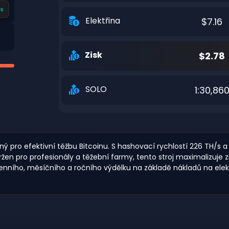
s
Elektřina
$7.16
Zisk
$2.78
SOLO
1:30,86
ný pro efektivní těžbu Bitcoinu. S hashovací rychlostí 226 TH/s
 pro profesionály a těžební farmy, tento stroj maximalizuje zis
nního, měsíčního a ročního výdělku na základě nákladů na elekt