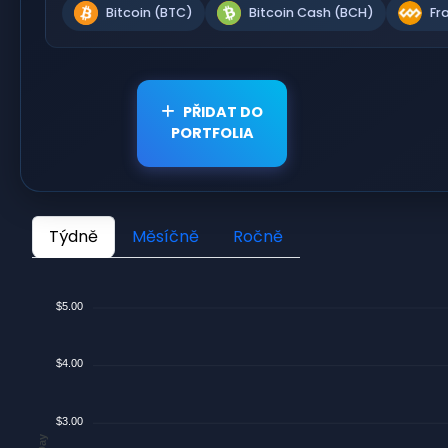
Bitcoin (BTC)
Bitcoin Cash (BCH)
Fr
PŘIDAT DO
PORTFOLIA
Týdně
Měsíčně
Ročně
$5.00
$4.00
$3.00
$/Day