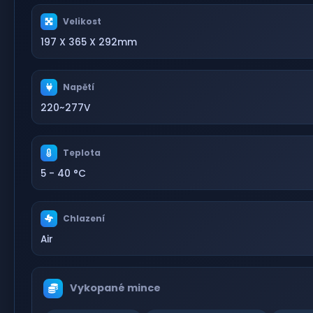
Velikost
197 X 365 X 292mm
Napětí
220~277V
Teplota
5 - 40 °C
Chlazení
Air
Vykopané mince