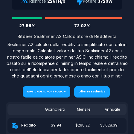
Hashrate
226TH/s
Potere
3729W
27.98%
72.02%
Bitdeer Sealminer A2 Calcolatore di Redditività
Sealminer A2 calcolo della redditività semplificato con dati in
tempo reale: Calcola il valore del tuo Sealminer A2 con il
nostro facile calcolatore per miner ASIC! Indichiamo il reddito
basato sulle ricompense di mining in tempo reale e detraiamo
i costi dell'elettricità per farti scoprire facilmente il profitto
che guadagni ogni giorno, mese o anno con il tuo miner.
AGGIUNGI AL PORTFOLIO +
Offerte Esclusive
Giornaliero
Mensile
Annuale
$9.94
$298.22
$3,628.39
Reddito