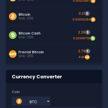
0.00002657
0.21
$
Bitcoin
SHA-256
0.00000294
2.26
$
Bitcoin Cash
SHA-256
0.00398736
2.78
$
Fractal Bitcoin
SHA-256
4.80
Currency Converter
Coin