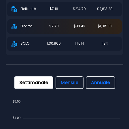
$7.16
$214.79
$2,613.28
Elettricità
$2.78
$83.43
$1,015.10
Profitto
1:30,860
1:1,014
1:84
SOLO
Settimanale
Mensile
Annuale
$5.00
$4.00