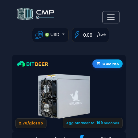
USD
/kwh
COMPRA
198
2.78/giorno
Aggiornamento:
seconds