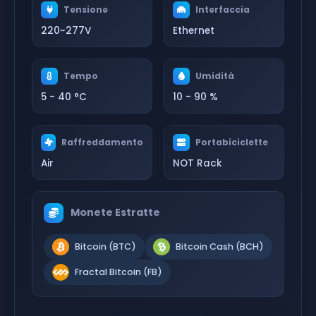
Tensione
Interfaccia
220~277V
Ethernet
Tempo
Umidità
5 - 40 °C
10 - 90 %
Raffreddamento
Portabiciclette
Air
NOT Rack
Monete Estratte
Bitcoin (BTC)
Bitcoin Cash (BCH)
Fractal Bitcoin (FB)