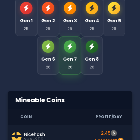
Gen 1
Gen 2
Gen 3
Gen 4
Gen 5
25
25
25
25
26
Gen 6
Gen 7
Gen 8
26
26
26
Mineable Coins
COIN
PROFIT/DAY
2.45
$
Nicehash
SHA-256