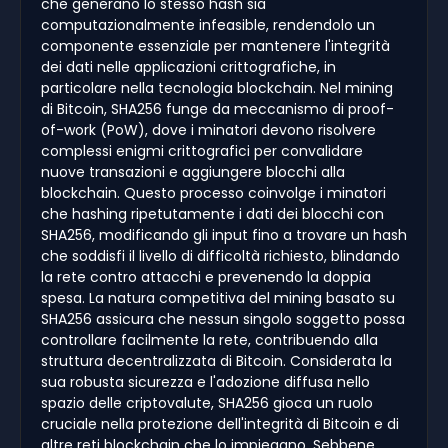
che generano lo stesso hash sia
computazionalmente infeasible, rendendolo un
componente essenziale per mantenere l'integrità
dei dati nelle applicazioni crittografiche, in
particolare nella tecnologia blockchain. Nel mining
di Bitcoin, SHA256 funge da meccanismo di proof-
of-work (PoW), dove i minatori devono risolvere
complessi enigmi crittografici per convalidare
nuove transazioni e aggiungere blocchi alla
blockchain. Questo processo coinvolge i minatori
che hashing ripetutamente i dati dei blocchi con
SHA256, modificando gli input fino a trovare un hash
che soddisfi il livello di difficoltà richiesto, blindando
la rete contro attacchi e prevenendo la doppia
spesa. La natura competitiva del mining basato su
SHA256 assicura che nessun singolo soggetto possa
controllare facilmente la rete, contribuendo alla
struttura decentralizzata di Bitcoin. Considerata la
sua robusta sicurezza e l'adozione diffusa nello
spazio delle criptovalute, SHA256 gioca un ruolo
cruciale nella protezione dell'integrità di Bitcoin e di
altre reti blockchain che lo impiegano. Sebbene