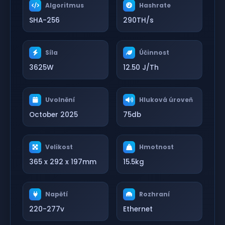
Algoritmus
Hashrate
SHA-256
290TH/s
Síla
Účinnost
3625W
12.50 J/Th
Uvolnění
Hluková úroveň
October 2025
75db
Velikost
Hmotnost
365 x 292 x 197mm
15.5kg
Napětí
Rozhraní
220-277v
Ethernet