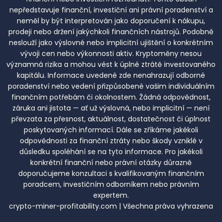
nepředstavuje finanční, investiční ani právní poradenství a
neměl by být interpretován jako doporučení k nákupu,
prodeji nebo držení jakýchkoli finančních nástrojů. Podobně
neslouží jako výslovné nebo implicitní ujištění o konkrétním
vývoji cen nebo výkonnosti aktiv. Kryptoměny nesou
významná rizika a mohou vést k úplné ztrátě investovaného
kapitálu. Informace uvedené zde nenahrazují odborné
poradenství nebo vedení přizpůsobené vašim individuálním
finančním potřebám či okolnostem. Žádná odpovědnost,
záruka ani jistota — ať už výslovná, nebo implicitní — není
převzata za přesnost, aktuálnost, dostatečnost či úplnost
poskytovaných informací. Dále se zříkáme jakékoli
odpovědnosti za finanční ztráty nebo škody vzniklé v
důsledku spoléhání se na tyto informace. Pro jakékoli
konkrétní finanční nebo právní otázky důrazně
doporučujeme konzultaci s kvalifikovaným finančním
poradcem, investičním odborníkem nebo právním
expertem.
crypto-miner-profitability.com | Všechna práva vyhrazena