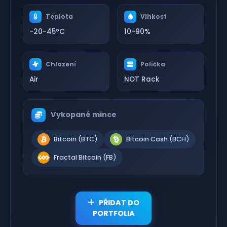
Teplota
Vlhkost
-20-45°C
10-90%
Chlazení
Polička
Air
NOT Rack
Vykopané mince
Bitcoin (BTC)
Bitcoin Cash (BCH)
Fractal Bitcoin (FB)
PŘIDAT DO
PORTFOLIA