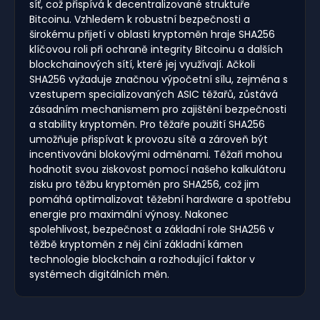
síť, což přispívá k decentralizované struktuře
Bitcoinu. Vzhledem k robustní bezpečnosti a
širokému přijetí v oblasti kryptoměn hraje SHA256
klíčovou roli při ochraně integrity Bitcoinu a dalších
blockchainových sítí, které jej využívají. Ačkoli
SHA256 vyžaduje značnou výpočetní sílu, zejména s
vzestupem specializovaných ASIC těžařů, zůstává
zásadním mechanismem pro zajištění bezpečnosti
a stability kryptoměn. Pro těžaře použití SHA256
umožňuje přispívat k provozu sítě a zároveň být
incentivováni blokovými odměnami. Těžaři mohou
hodnotit svou ziskovost pomocí našeho kalkulátoru
zisku pro těžbu kryptoměn pro SHA256, což jim
pomáhá optimalizovat těžební hardware a spotřebu
energie pro maximální výnosy. Nakonec
spolehlivost, bezpečnost a základní role SHA256 v
těžbě kryptoměn z něj činí základní kámen
technologie blockchain a rozhodující faktor v
systémech digitálních měn.