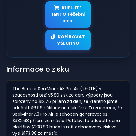
KUPUJTE
TENTO Těžební
stroj
KOPÍROVAT
VŠECHNO
Informace o zisku
The Bitdeer SealMiner A3 Pro Air (290TH) v
současnosti těží $5.80 zisk za den. Výpočty jsou
založeny na $12.76 příjem za den, ze kterého jsme
odečetli $6.96 náklady na elektřinu. To znamená, že
SealMiner A3 Pro Air je schopen generovat až
$382.68 příjem za měsíc. Poté byste odečetli cenu
elektřiny $208.80 budete mít odhadovaný zisk ve
výši $173.88 za měsíc.