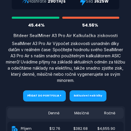
Hashrate
290TH/s
Síla
3625W
45.44%
54.56%
Bitdeer SealMiner A3 Pro Air Kalkulačka ziskovosti
SealMiner A3 Pro Air Výpočet ziskovosti usnadněn díky
datům v reálném čase: Spočítejte hodnotu svého SealMiner
A3 Pro Air s naším snadno použitelným kalkulátorem ASIC
minerů! Uvádíme příjmy na základě aktuálních odměn za těžbu
a odečítáme náklady na elektřinu, takže snadno zjistíte zisk,
který denně, měsíčně nebo ročně vygenerujete se svým
minorem.
PŘIDAT DO PORTFOLIA +
Exkluzivní nabídky
Denně
Měsíčně
Ročně
$12.76
$382.68
$4,655.90
Příjem