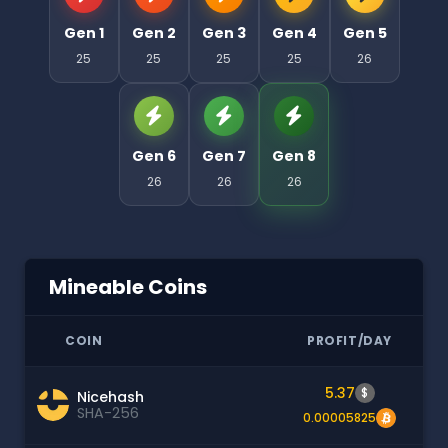
Gen 1
Gen 2
Gen 3
Gen 4
Gen 5
25
25
25
25
26
Gen 6
Gen 7
Gen 8
26
26
26
Mineable Coins
COIN
PROFIT/DAY
5.37
$
Nicehash
SHA-256
0.00005825