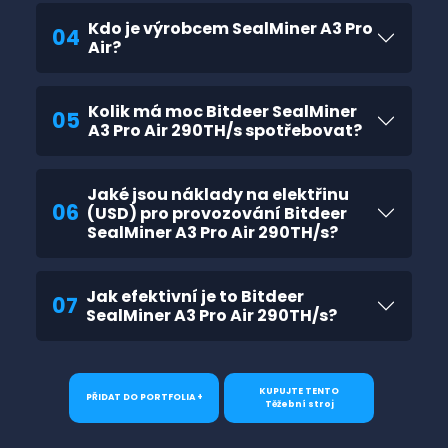
Kdo je výrobcem SealMiner A3 Pro
04
Air?
Kolik má moc Bitdeer SealMiner
05
A3 Pro Air 290TH/s spotřebovat?
Jaké jsou náklady na elektřinu
06
(USD) pro provozování Bitdeer
SealMiner A3 Pro Air 290TH/s?
Jak efektivní je to Bitdeer
07
SealMiner A3 Pro Air 290TH/s?
KUPUJTE TENTO
PŘIDAT DO PORTFOLIA +
Těžební stroj