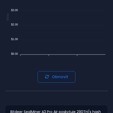
$3.00
$/Day
$2.00
$1.00
$0.00
Obnovit
Bitdeer SealMiner A3 Pro Air poskytuje 290TH/s hash