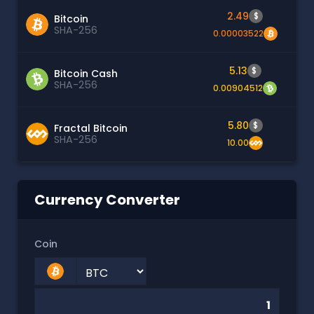
2.49
$
Bitcoin
SHA-256
0.00003522
5.13
$
Bitcoin Cash
SHA-256
0.00904512
5.80
$
Fractal Bitcoin
SHA-256
10.00
Currency Converter
Coin