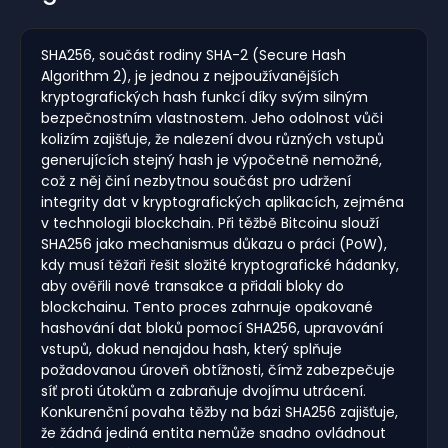
SHA256, součást rodiny SHA-2 (Secure Hash
Algorithm 2), je jednou z nejpoužívanějších
kryptografických hash funkcí díky svým silným
bezpečnostním vlastnostem. Jeho odolnost vůči
kolizím zajišťuje, že nalezení dvou různých vstupů
generujících stejný hash je výpočetně nemožné,
což z něj činí nezbytnou součást pro udržení
integrity dat v kryptografických aplikacích, zejména
v technologii blockchain. Při těžbě Bitcoinu slouží
SHA256 jako mechanismus důkazu o práci (PoW),
kdy musí těžaři řešit složité kryptografické hádanky,
aby ověřili nové transakce a přidali bloky do
blockchainu. Tento proces zahrnuje opakované
hashování dat bloků pomocí SHA256, upravování
vstupů, dokud nenajdou hash, který splňuje
požadovanou úroveň obtížnosti, čímž zabezpečuje
síť proti útokům a zabraňuje dvojímu utrácení.
Konkurenční povaha těžby na bázi SHA256 zajišťuje,
že žádná jediná entita nemůže snadno ovládnout