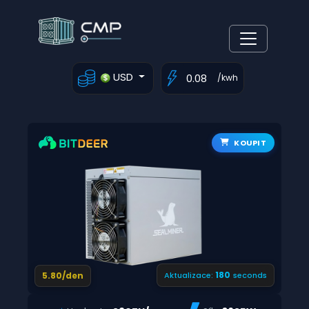
USD
/kwh
KOUPIT
179
5.80/den
Aktualizace:
seconds