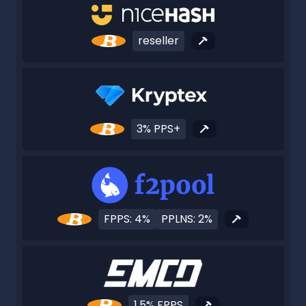
reseller
3% PPS+
FPPS: 4%
PPLNS: 2%
1.5% FPPS