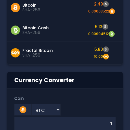
2.49
$
Bitcoin
SHA-256
0.00003522
5.13
$
Bitcoin Cash
SHA-256
0.00904512
5.80
$
Fractal Bitcoin
SHA-256
10.00
Currency Converter
Coin