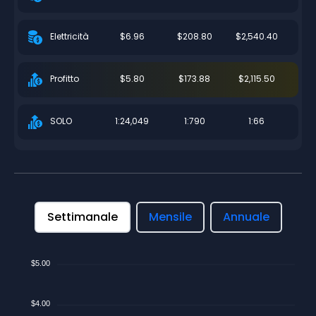
$6.96
$208.80
$2,540.40
Elettricità
$5.80
$173.88
$2,115.50
Profitto
1:24,049
1:790
1:66
SOLO
Settimanale
Mensile
Annuale
$5.00
$4.00