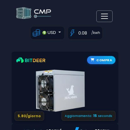
USD
/kwh
COMPRA
14
5.80/giorno
Aggiornamento:
seconds