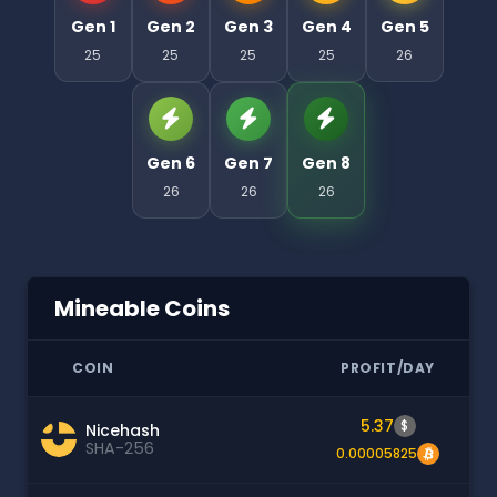
Gen 1
Gen 2
Gen 3
Gen 4
Gen 5
25
25
25
25
26
Gen 6
Gen 7
Gen 8
26
26
26
Mineable Coins
COIN
PROFIT/DAY
5.37
$
Nicehash
SHA-256
0.00005825