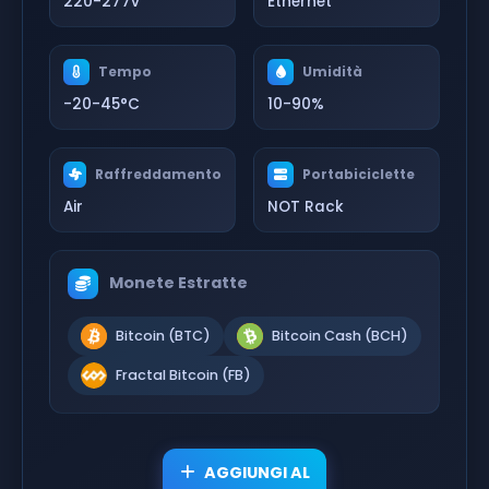
220-277v
Ethernet
Tempo
Umidità
-20-45°C
10-90%
Raffreddamento
Portabiciclette
Air
NOT Rack
Monete Estratte
Bitcoin (BTC)
Bitcoin Cash (BCH)
Fractal Bitcoin (FB)
AGGIUNGI AL