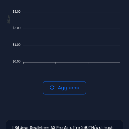
$3.00
$/Day
$2.00
$1.00
$0.00
Aggiorna
Il Bitdeer SealMiner A3 Pro Air offre 290TH/s di hash