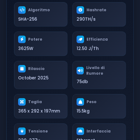
Algoritmo
Hashrate
SHA-256
290TH/s
Potere
Efficienza
3625W
12.50 J/Th
Livello di
Rilascio
Rumore
October 2025
75db
Taglia
Peso
365 x 292 x 197mm
15.5kg
Tensione
Interfaccia