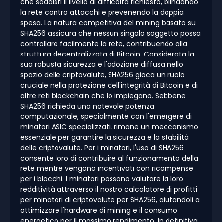
che soddisfi il livello di difficoltà richiesto, blindando
la rete contro attacchi e prevenendo la doppia
spesa. La natura competitiva del mining basato su
SHA256 assicura che nessun singolo soggetto possa
controllare facilmente la rete, contribuendo alla
struttura decentralizzata di Bitcoin. Considerata la
sua robusta sicurezza e l'adozione diffusa nello
spazio delle criptovalute, SHA256 gioca un ruolo
cruciale nella protezione dell'integrità di Bitcoin e di
altre reti blockchain che lo impiegano. Sebbene
SHA256 richieda una notevole potenza
computazionale, specialmente con l'emergere di
minatori ASIC specializzati, rimane un meccanismo
essenziale per garantire la sicurezza e la stabilità
delle criptovalute. Per i minatori, l'uso di SHA256
consente loro di contribuire al funzionamento della
rete mentre vengono incentivati con ricompense
per i blocchi. I minatori possono valutare la loro
redditività attraverso il nostro calcolatore di profitti
per minatori di criptovalute per SHA256, aiutandoli a
ottimizzare l'hardware di mining e il consumo
energetico per il massimo rendimento. In definitiva,