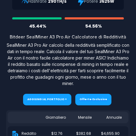
Hashrate
290TH/s
Potere
3625W
45.44%
54.56%
Bitdeer SealMiner A3 Pro Air Calcolatore di Redditività
SealMiner A3 Pro Air calcolo della redditività semplificato con
dati in tempo reale: Calcola il valore del tuo SealMiner A3 Pro
Air con il nostro facile calcolatore per miner ASIC! Indichiamo
il reddito basato sulle ricompense di mining in tempo reale e
detraiamo i costi dell'elettricità per farti scoprire facilmente il
profitto che guadagni ogni giorno, mese o anno con il tuo
miner.
AGGIUNGI AL PORTFOLIO +
Offerte Esclusive
Giornaliero
Mensile
Annuale
$12.76
$382.68
$4,655.90
Reddito