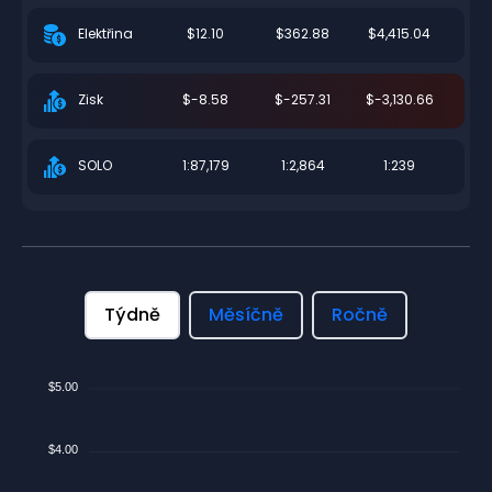
$12.10
$362.88
$4,415.04
Elektřina
$-8.58
$-257.31
$-3,130.66
Zisk
1:87,179
1:2,864
1:239
SOLO
Týdně
Měsíčně
Ročně
$5.00
$4.00