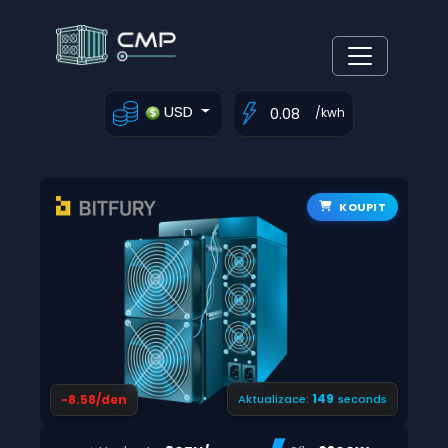
USD
/kwh
KOUPIT
148
-8.58/den
Aktualizace:
seconds