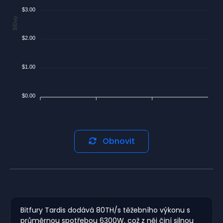
$3.00
$/Day
$2.00
$1.00
$0.00
Obnovit
Bitfury Tardis dodává 80TH/s těžebního výkonu s
průměrnou spotřebou 6300W, což z něj činí silnou