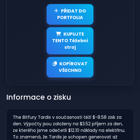
PŘIDAT DO
PORTFOLIA
KUPUJTE
TENTO Těžební
stroj
KOPÍROVAT
VŠECHNO
Informace o zisku
The Bitfury Tardis v současnosti těží $-8.58 zisk za
den. Výpočty jsou založeny na $3.52 příjem za den,
ze kterého jsme odečetli $12.10 náklady na elektřinu.
To znamená, že Tardis je schopen generovat až