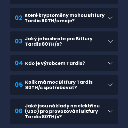
Které kryptoměny mohou Bitfury
02
Tardis 80TH/s moje?
Jaký je hashrate pro Bitfury
03
Tardis 80TH/s?
04
Kdo je výrobcem Tardis?
Kolik má moc Bitfury Tardis
05
80TH/s spotřebovat?
Jaké jsou náklady na elektřinu
06
(USD) pro provozování Bitfury
Tardis 80TH/s?