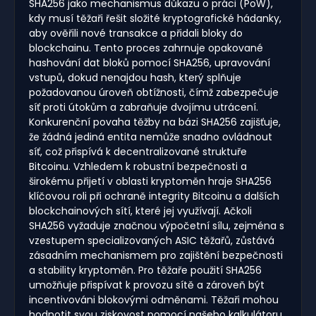
SHA256 jako mechanismus důkazu o práci (PoW),
kdy musí těžaři řešit složité kryptografické hádanky,
aby ověřili nové transakce a přidali bloky do
blockchainu. Tento proces zahrnuje opakované
hashování dat bloků pomocí SHA256, upravování
vstupů, dokud nenajdou hash, který splňuje
požadovanou úroveň obtížnosti, čímž zabezpečuje
síť proti útokům a zabraňuje dvojímu utrácení.
Konkurenční povaha těžby na bázi SHA256 zajišťuje,
že žádná jediná entita nemůže snadno ovládnout
síť, což přispívá k decentralizované struktuře
Bitcoinu. Vzhledem k robustní bezpečnosti a
širokému přijetí v oblasti kryptoměn hraje SHA256
klíčovou roli při ochraně integrity Bitcoinu a dalších
blockchainových sítí, které jej využívají. Ačkoli
SHA256 vyžaduje značnou výpočetní sílu, zejména s
vzestupem specializovaných ASIC těžařů, zůstává
zásadním mechanismem pro zajištění bezpečnosti
a stability kryptoměn. Pro těžaře použití SHA256
umožňuje přispívat k provozu sítě a zároveň být
incentivováni blokovými odměnami. Těžaři mohou
hodnotit svou ziskovost pomocí našeho kalkulátoru