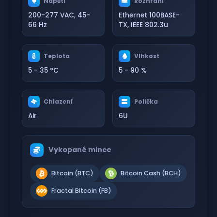
Napětí
Rozhraní
200-277 VAC, 45-
Ethernet 100BASE-
66 Hz
TX, IEEE 802.3u
Teplota
Vlhkost
5 - 35 °C
5 - 90 %
Chlazení
Polička
Air
6U
Vykopané mince
Bitcoin (BTC)
Bitcoin Cash (BCH)
Fractal Bitcoin (FB)