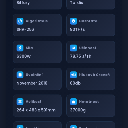
Bitfury
Tardis
Algoritmus
Hashrate
SHA-256
80TH/s
Síla
Účinnost
6300W
78.75 J/Th
Uvolnění
Hluková úroveň
November 2018
80db
Velikost
Hmotnost
264 x 483 x 591mm
37000g