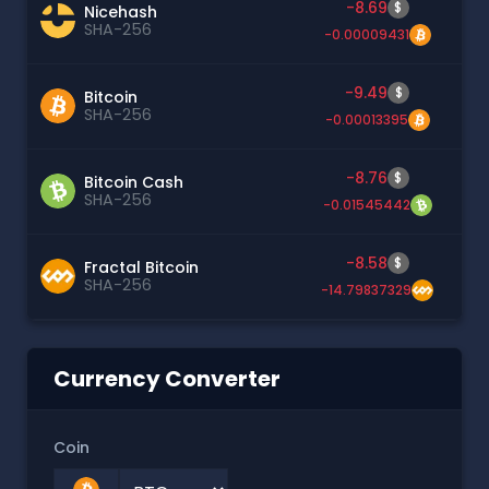
-8.69
$
Nicehash
SHA-256
-0.00009431
-9.49
$
Bitcoin
SHA-256
-0.00013395
-8.76
$
Bitcoin Cash
SHA-256
-0.01545442
-8.58
$
Fractal Bitcoin
SHA-256
-14.79837329
Currency Converter
Coin