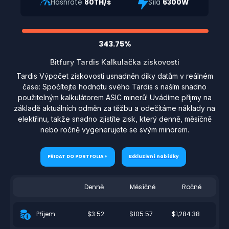
Hashrate
80TH/s
Síla
6300W
343.75%
Bitfury Tardis Kalkulačka ziskovosti
Tardis Výpočet ziskovosti usnadněn díky datům v reálném
čase: Spočítejte hodnotu svého Tardis s naším snadno
použitelným kalkulátorem ASIC minerů! Uvádíme příjmy na
základě aktuálních odměn za těžbu a odečítáme náklady na
elektřinu, takže snadno zjistíte zisk, který denně, měsíčně
nebo ročně vygenerujete se svým minorem.
PŘIDAT DO PORTFOLIA +
Exkluzivní nabídky
Denně
Měsíčně
Ročně
$3.52
$105.57
$1,284.38
Příjem