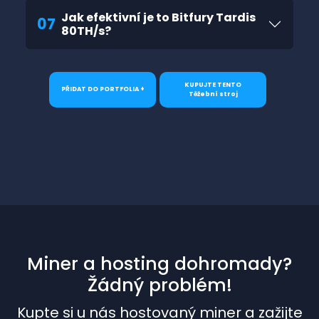
Jak efektivní je to Bitfury Tardis
07
80TH/s?
KUPUJTE TENTO
PŘIDAT DO PORTFOLIA +
Těžební stroj
Miner a hosting dohromady?
Žádný problém!
Kupte si u nás hostovaný miner a zažijte