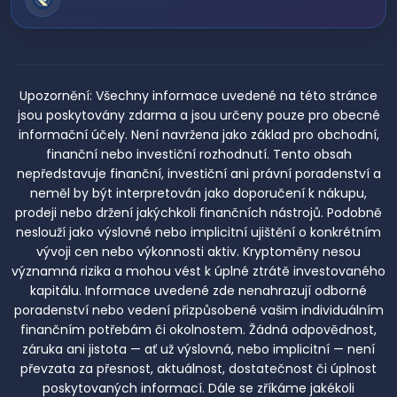
Upozornění:
Všechny informace uvedené na této stránce
jsou poskytovány zdarma a jsou určeny pouze pro obecné
informační účely. Není navržena jako základ pro obchodní,
finanční nebo investiční rozhodnutí. Tento obsah
nepředstavuje finanční, investiční ani právní poradenství a
neměl by být interpretován jako doporučení k nákupu,
prodeji nebo držení jakýchkoli finančních nástrojů. Podobně
neslouží jako výslovné nebo implicitní ujištění o konkrétním
vývoji cen nebo výkonnosti aktiv. Kryptoměny nesou
významná rizika a mohou vést k úplné ztrátě investovaného
kapitálu. Informace uvedené zde nenahrazují odborné
poradenství nebo vedení přizpůsobené vašim individuálním
finančním potřebám či okolnostem. Žádná odpovědnost,
záruka ani jistota — ať už výslovná, nebo implicitní — není
převzata za přesnost, aktuálnost, dostatečnost či úplnost
poskytovaných informací. Dále se zříkáme jakékoli