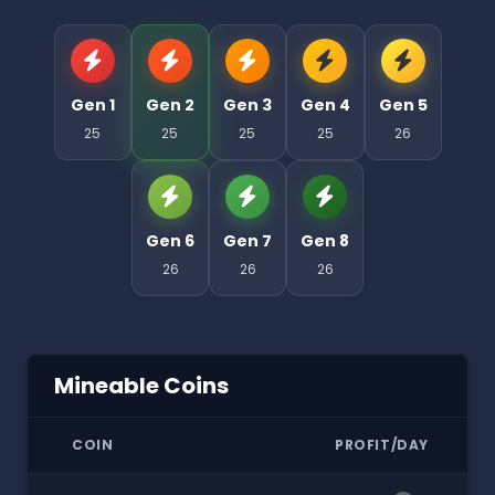
Gen 1
Gen 2
Gen 3
Gen 4
Gen 5
25
25
25
25
26
Gen 6
Gen 7
Gen 8
26
26
26
Mineable Coins
COIN
PROFIT/DAY