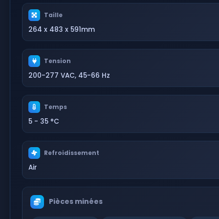
Taille
264 x 483 x 591mm
Tension
200-277 VAC, 45-66 Hz
Temps
5 - 35 °C
Refroidissement
Air
Pièces minées