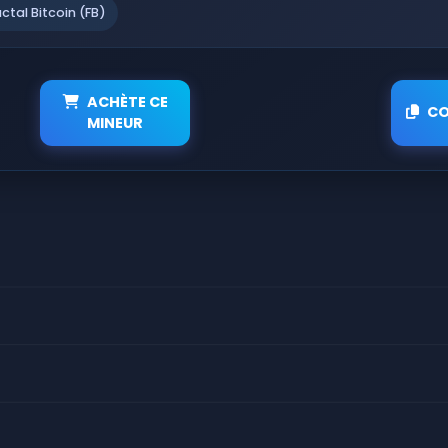
actal Bitcoin (FB)
ACHÈTE CE
CO
MINEUR