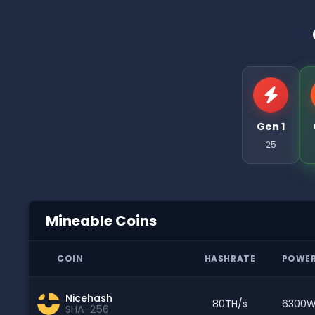
Gen 1
25
Mineable Coins
COIN
HASHRATE
POWE
Nicehash
80TH/s
6300
SHA-256