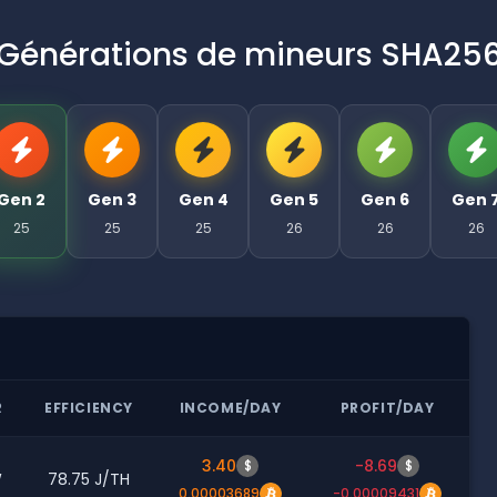
Générations de mineurs SHA25
Gen 2
Gen 3
Gen 4
Gen 5
Gen 6
Gen 
25
25
25
26
26
26
R
EFFICIENCY
INCOME/DAY
PROFIT/DAY
3.40
-8.69
$
$
W
78.75 J/TH
0.00003689
-0.00009431