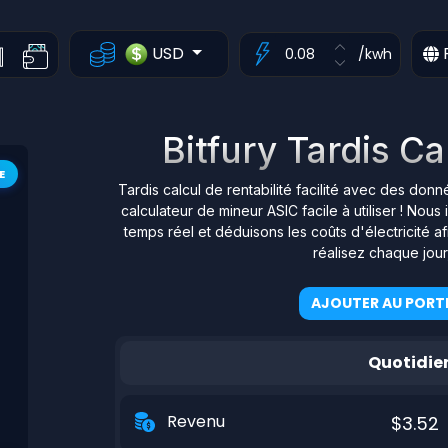
USD
/kwh
Bitfury Tardis Ca
E
Tardis calcul de rentabilité facilité avec des don
calculateur de mineur ASIC facile à utiliser ! N
temps réel et déduisons les coûts d'électricité 
réalisez chaque jou
AJOUTER AU PORTE
Quotidie
Revenu
$3.52