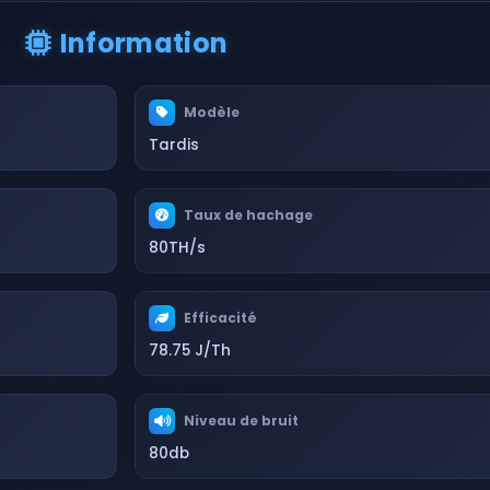
Information
Modèle
Tardis
Taux de hachage
80TH/s
Efficacité
78.75 J/Th
Niveau de bruit
80db