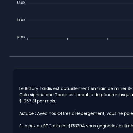
$2.00
$1.00
$0.00
Le Bitfury Tardis est actuellement en train de miner $-8
Cela signifie que Tardis est capable de générer jusqu'à
$-257.31 par mois.
Astuce : Avec nos Offres d'Hébergement, vous ne paie
Si le prix du BTC atteint $138294 vous gagneriez estimé