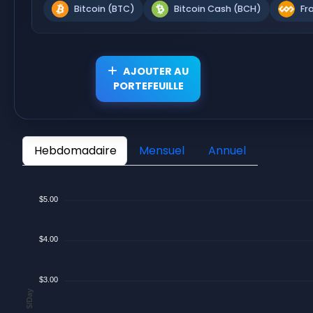
Bitcoin (BTC)
Bitcoin Cash (BCH)
Fr
AJOUTER AU
PORTEFEUILLE
Hebdomadaire
Mensuel
Annuel
$5.00
$4.00
$3.00
$/Day