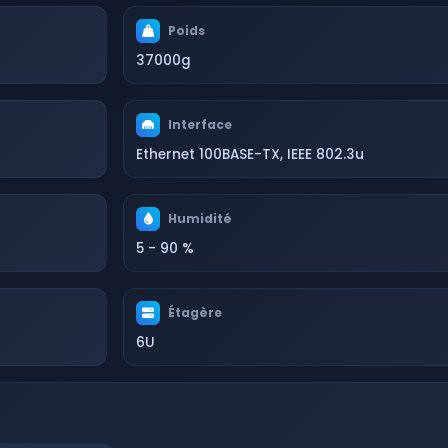
Poids
37000g
Interface
Ethernet 100BASE-TX, IEEE 802.3u
Humidité
5 - 90 %
Étagère
6U