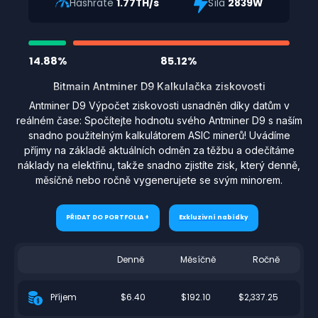
Hashrate
1.77TH/s
Síla
2839W
14.88%
85.12%
Bitmain Antminer D9 Kalkulačka ziskovosti
Antminer D9 Výpočet ziskovosti usnadněn díky datům v
reálném čase: Spočítejte hodnotu svého Antminer D9 s naším
snadno použitelným kalkulátorem ASIC minerů! Uvádíme
příjmy na základě aktuálních odměn za těžbu a odečítáme
náklady na elektřinu, takže snadno zjistíte zisk, který denně,
měsíčně nebo ročně vygenerujete se svým minorem.
PŘIDAT DO PORTFOLIA +
Exkluzivní nabídky
Denně
Měsíčně
Ročně
$6.40
$192.10
$2,337.25
Příjem