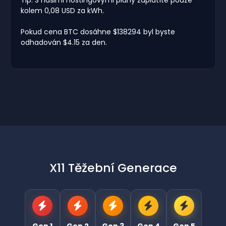
kolem 0,08 USD za kWh.
Pokud cena BTC dosáhne $138294 byl byste
odhadován $4.15 za den.
X11 Těžební Generace
Gen 1
Gen 2
Gen 3
Gen 4
Gen 5