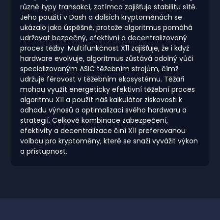
různé typy transakcí, zatímco zajišťuje stabilitu sítě.
Jeho použití v Dash a dalších kryptoměnách se
ukázalo jako úspěšné, protože algoritmus pomáhá
udržovat bezpečný, efektivní a decentralizovaný
proces těžby. Multifunkčnost X11 zajišťuje, že i když
hardware evolvuje, algoritmus zůstává odolný vůči
specializovaným ASIC těžebním strojům, čímž
udržuje férovost v těžebním ekosystému. Těžaři
mohou využít energeticky efektivní těžební proces
algoritmu X11 a použít náš kalkulátor ziskovosti k
odhadu výnosů a optimalizaci svého hardwaru a
strategií. Celkově kombinace zabezpečení,
efektivity a decentralizace činí X11 preferovanou
volbou pro kryptoměny, které se snaží vyvážit výkon
a přístupnost.