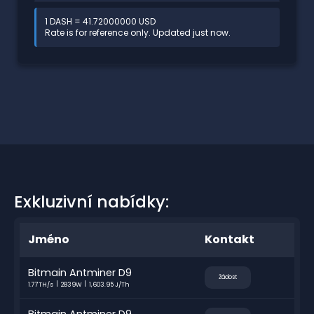
1 DASH = 41.72000000 USD
Rate is for reference only. Updated just now.
Exkluzivní nabídky:
Jméno
Kontakt
Bitmain Antminer D9
Žádost
1.77TH/s
2839W
1,603.95 J/Th
Bitmain Antminer D9