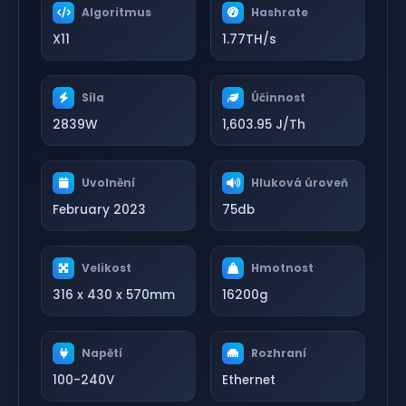
Algoritmus
Hashrate
X11
1.77TH/s
Síla
Účinnost
2839W
1,603.95 J/Th
Uvolnění
Hluková úroveň
February 2023
75db
Velikost
Hmotnost
316 x 430 x 570mm
16200g
Napětí
Rozhraní
100-240V
Ethernet