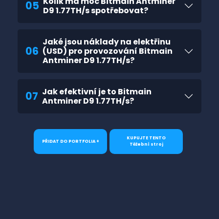
Kolik má moc Bitmain Antminer
05
D9 1.77TH/s spotřebovat?
Jaké jsou náklady na elektřinu
06
(USD) pro provozování Bitmain
Antminer D9 1.77TH/s?
Jak efektivní je to Bitmain
07
Antminer D9 1.77TH/s?
KUPUJTE TENTO
PŘIDAT DO PORTFOLIA +
Těžební stroj