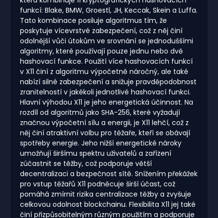
která kombinuje 11 kryptografických hashovacích
funkcí: Blake, BMW, Groestl, JH, Keccak, Skein a Luffa.
Tato kombinace posiluje algoritmus tím, že
poskytuje vícevrstvé zabezpečení, což z něj činí
odolnější vůči útokům ve srovnání se jednoduššími
algoritmy, které používají pouze jednu nebo dvě
hashovací funkce. Použití více hashovacích funkcí
v X11 činí z algoritmu výpočetně náročný, ale také
nabízí silné zabezpečení a snižuje pravděpodobnost
zranitelností v jakékoli jednotlivé hashovací funkci.
Hlavní výhodou X11 je jeho energetická účinnost. Na
rozdíl od algoritmů jako SHA-256, které vyžadují
značnou výpočetní sílu a energii, je X11 lehčí, což z
něj činí atraktivní volbu pro těžaře, kteří se obávají
spotřeby energie. Jeho nižší energetické nároky
umožňují širšímu spektru uživatelů a zařízení
zúčastnit se těžby, což podporuje větší
decentralizaci a bezpečnost sítě. Snížením překážek
pro vstup těžařů X11 podněcuje širší účast, což
pomáhá zmírnit rizika centralizace těžby a zvyšuje
celkovou odolnost blockchainu. Flexibilita X11 jej také
činí přizpůsobitelným různým použitím a podporuje