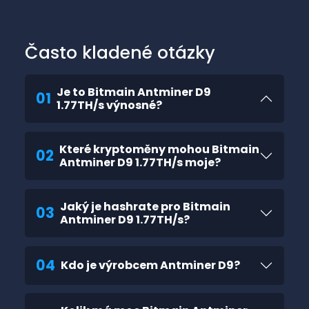
Často kladené otázky
Je to Bitmain Antminer D9
01
1.77TH/s výnosné?
Které kryptoměny mohou Bitmain
02
Antminer D9 1.77TH/s moje?
Jaký je hashrate pro Bitmain
03
Antminer D9 1.77TH/s?
04
Kdo je výrobcem Antminer D9?