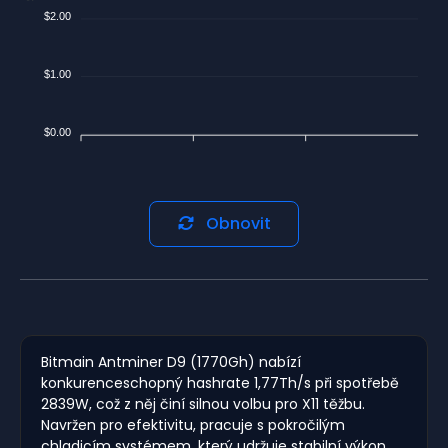
$2.00
$1.00
$0.00
Obnovit
Bitmain Antminer D9 (1770Gh) nabízí
konkurenceschopný hashrate 1,77Th/s při spotřebě
2839W, což z něj činí silnou volbu pro X11 těžbu.
Navržen pro efektivitu, pracuje s pokročilým
chladicím systémem, který udržuje stabilní výkon