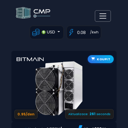
USD
/kwh
KOUPIT
260
0.95/den
Aktualizace:
seconds