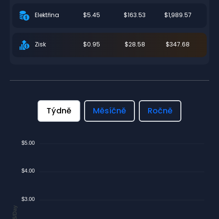
$5.45
$163.53
$1,989.57
Elektřina
$0.95
$28.58
$347.68
Zisk
Týdně
Měsíčně
Ročně
$5.00
$4.00
$3.00
$/Day