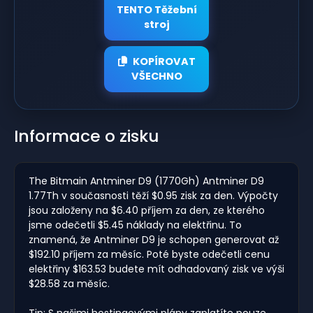
TENTO Těžební
stroj
KOPÍROVAT
VŠECHNO
Informace o zisku
The Bitmain Antminer D9 (1770Gh) Antminer D9
1.77Th v současnosti těží $0.95 zisk za den. Výpočty
jsou založeny na $6.40 příjem za den, ze kterého
jsme odečetli $5.45 náklady na elektřinu. To
znamená, že Antminer D9 je schopen generovat až
$192.10 příjem za měsíc. Poté byste odečetli cenu
elektřiny $163.53 budete mít odhadovaný zisk ve výši
$28.58 za měsíc.
Tip: S našimi hostingovými plány zaplatíte pouze