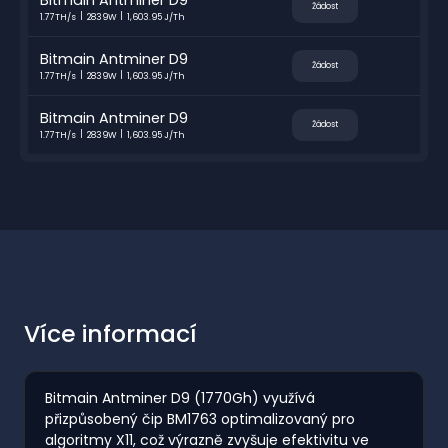
Žádost
1.77TH/s
2839W
1,603.95 J/Th
Bitmain Antminer D9
Žádost
1.77TH/s
2839W
1,603.95 J/Th
Bitmain Antminer D9
Žádost
1.77TH/s
2839W
1,603.95 J/Th
Více informací
Bitmain Antminer D9 (1770Gh) využívá
přizpůsobený čip BM1763 optimalizovaný pro
algoritmy X11, což výrazně zvyšuje efektivitu ve