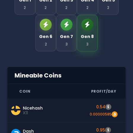
2
2
2
2
2
Gen 6
Gen 7
Gen 8
2
3
3
Mineable Coins
COIN
PROFIT/DAY
0.54
$
Nicehash
X11
0.00000585
0.95
$
Dash