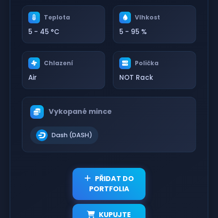
Teplota
Vlhkost
5 - 45 °C
5 - 95 %
Chlazení
Polička
Air
NOT Rack
Vykopané mince
Dash (DASH)
PŘIDAT DO
PORTFOLIA
KUPUJTE