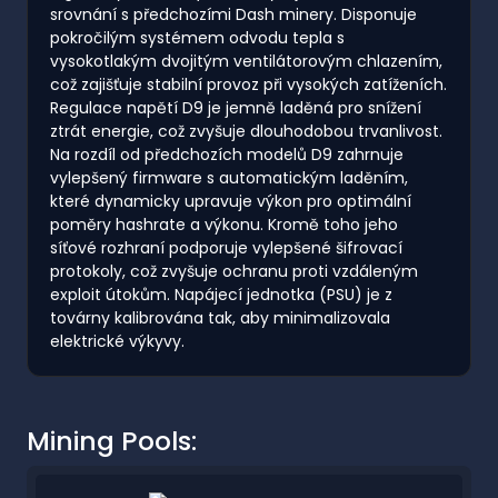
srovnání s předchozími Dash minery. Disponuje
pokročilým systémem odvodu tepla s
vysokotlakým dvojitým ventilátorovým chlazením,
což zajišťuje stabilní provoz při vysokých zatíženích.
Regulace napětí D9 je jemně laděná pro snížení
ztrát energie, což zvyšuje dlouhodobou trvanlivost.
Na rozdíl od předchozích modelů D9 zahrnuje
vylepšený firmware s automatickým laděním,
které dynamicky upravuje výkon pro optimální
poměry hashrate a výkonu. Kromě toho jeho
síťové rozhraní podporuje vylepšené šifrovací
protokoly, což zvyšuje ochranu proti vzdáleným
exploit útokům. Napájecí jednotka (PSU) je z
továrny kalibrována tak, aby minimalizovala
elektrické výkyvy.
Mining Pools: