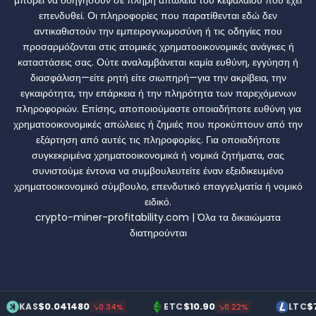
επενδυθεί. Οι πληροφορίες που παρατίθενται εδώ δεν
αντικαθιστούν την εμπειρογνωμοσύνη ή τις οδηγίες που
προσαρμόζονται στις ατομικές χρηματοοικονομικές ανάγκες ή
καταστάσεις σας. Ούτε αναλαμβάνεται καμία ευθύνη, εγγύηση ή
διασφάλιση—είτε ρητή είτε σιωπηρή—για την ακρίβεια, την
εγκαιρότητα, την επάρκεια ή την πληρότητα των παρεχόμενων
πληροφοριών. Επίσης, αποποιούμαστε οποιαδήποτε ευθύνη για
χρηματοοικονομικές απώλειες ή ζημιές που προκύπτουν από την
εξάρτηση από αυτές τις πληροφορίες. Για οποιαδήποτε
συγκεκριμένα χρηματοοικονομικά ή νομικά ζητήματα, σας
συνιστούμε έντονα να συμβουλευτείτε έναν εξειδικευμένο
χρηματοοικονομικό σύμβουλο, επενδυτικό επαγγελματία ή νομικό
ειδικό.
crypto-miner-profitability.com | Όλα τα δικαιώματα
διατηρούνται
$0.041480
$10.90
$70.20
ETC
LTC
↘0.34%
↘0.22%
↗0