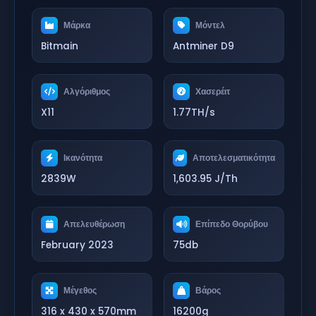
Μάρκα
Μόντελ
Bitmain
Antminer D9
Αλγόριθμος
Χασερέιτ
X11
1.77TH/s
Ικανότητα
Αποτελεσματικότητα
2839W
1,603.95 J/Th
Απελευθέρωση
Επίπεδο Θορύβου
February 2023
75db
Μέγεθος
Βάρος
316 x 430 x 570mm
16200g