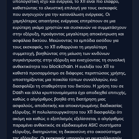
υπολογιστική ισχύ και ενέργεια, το X11 είναι πιο ελαφρύ,
καθιστώντας το ελκυστική επιλογή για τους εκσκαφείς
που ανησυχούν για την κατανάλωση ενέργειας. Οι
χαμηλότερες απαιτήσεις ενέργειας επιτρέπουν σε μια
ευρύτερη γκάμα χρηστών και συσκευών να συμμετάσχουν
στην εξόρυξη, προάγοντας μεγαλύτερη αποκέντρωση και
ασφάλεια δικτύου. Μειώνοντας τα εμπόδια εισόδου για
τους εκσκαφείς, το X11 ενθαρρύνει τη μεγαλύτερη
συμμετοχή, βοηθώντας στη μείωση των κινδύνων
συγκέντρωσης στην εξόρυξη και ενισχύοντας τη συνολική
ανθεκτικότητα του blockchain. Η ευελιξία του X11 το
καθιστά προσαρμόσιμο σε διάφορες περιπτώσεις χρήσης,
υποστηρίζοντας μια ποικιλία τύπων συναλλαγών, ενώ
διασφαλίζει τη σταθερότητα του δικτύου. Η χρήση του σε
Dash και άλλα κρυπτονομίσματα έχει αποδειχθεί επιτυχής,
καθώς ο αλγόριθμος βοηθά στη διατήρηση μιας
ασφαλούς, αποδοτικής και αποκεντρωμένης διαδικασίας
εξόρυξης. Η πολυλειτουργικότητα του X11 διασφαλίζει ότι
ακόμη και καθώς ο εξοπλισμός εξελίσσεται, ο αλγόριθμος
παραμένει ανθεκτικός σε εξειδικευμένα ASIC συστήματα
εξόρυξης, διατηρώντας τη δικαιοσύνη στο οικοσύστημα
της εξόρυξης. Οι εκσκαφείς μπορούν να εκμεταλλευτούν