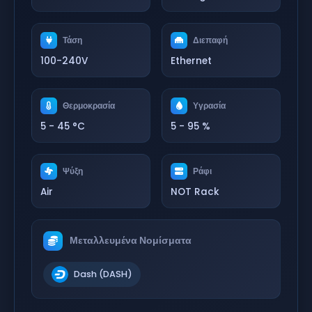
Τάση
Διεπαφή
100-240V
Ethernet
Θερμοκρασία
Υγρασία
5 - 45 °C
5 - 95 %
Ψύξη
Ράφι
Air
NOT Rack
Μεταλλευμένα Νομίσματα
Dash (DASH)