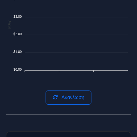
$3.00
$/Day
$2.00
$1.00
$0.00
Ανανέωση