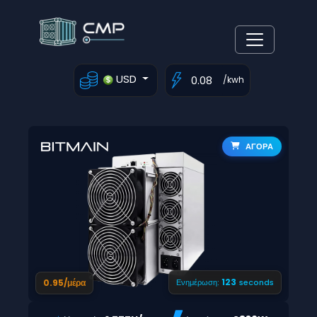
USD
/kwh
ΑΓΟΡΑ
122
0.95/μέρα
Ενημέρωση:
seconds