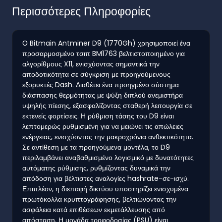
Περισσότερες Πληροφορίες
Ο Bitmain Antminer D9 (1770Gh) χρησιμοποιεί ένα
προσαρμοσμένο τσιπ BM1763 βελτιστοποιημένο για
αλγορίθμους X11, ενισχύοντας σημαντικά την
αποδοτικότητα σε σύγκριση με προηγούμενους
εξορυκτές Dash. Διαθέτει ένα προηγμένο σύστημα
διάσπασης θερμότητας με ψύξη διπλού ανεμιστήρα
υψηλής πίεσης, εξασφαλίζοντας σταθερή λειτουργία σε
εκτενείς φορτίσεις. Η ρύθμιση τάσης του D9 είναι
λεπτομερώς ρυθμισμένη για να μειώνει τις απώλειες
ενέργειας, ενισχύοντας την μακροχρόνια ανθεκτικότητα.
Σε αντίθεση με τα προηγούμενα μοντέλα, το D9
περιλαμβάνει αναβαθμισμένο λογισμικό με δυνατότητες
αυτόματης ρύθμισης, ρυθμίζοντας δυναμικά την
απόδοση για βέλτιστες αναλογίες hashrate-σε-ισχύ.
Επιπλέον, η διεπαφή δικτύου υποστηρίζει ενισχυμένα
πρωτόκολλα κρυπτογράφησης, βελτιώνοντας την
ασφάλεια κατά επιθέσεων εκμετάλλευσης από
απόσταση. Η μονάδα τροφοδοσίας (PSU) είναι