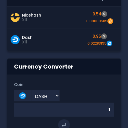
0.54
$
Nicehash
X11
0.00000585
0.95
$
Dash
X11
0.02283195
Currency Converter
Coin
⇄