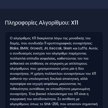
Πληροφορίες Αλγορίθμου: X11
Ο αλγόριθμος X11 διακρίνεται λόγω της μοναδικής του
δομής, που συνδυάζει 11 κρυπτογραφικές συναρτήσεις:
Blake, BMW, Groestl, JH, Keccak, Skein και Luffa. Αυτός
ο συνδυασμός ενισχύει τον αλγόριθμο παρέχοντας
πολλαπλά επίπεδα ασφαλείας, καθιστώντας τον πιο
ανθεκτικό σε επιθέσεις σε σύγκριση με απλότερους
αλγόριθμους που χρησιμοποιούν μόνο μία ή δύο
συναρτήσεις. Η χρήση πολλαπλών συναρτήσεων του X11
καθιστά την υπολογιστική δουλειά απαιτητική, αλλά
προσφέρει και ισχυρή ασφάλεια, μειώνοντας τις
πιθανότητες ευπάθειας σε οποιαδήποτε μεμονωμένη
συναρτήση. Ένα βασικό πλεονέκτημα του X11 είναι η
ενεργειακή του αποδοτικότητα. Σε αντίθεση με
αλγορίθμους όπως το SHA-256, που απαιτούν σημαντική