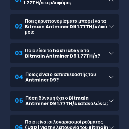
1.77TH/s κερδοφόρο;
Ποιες κρυπτονομίσματα μπορεί να τα
02
Bitmain Antminer D9 1.77TH/s δικό
μου;
Ποιο είναι το hashrate για το
03
Bitmain Antminer D9 1.77TH/s?
Ποιος είναι ο κατασκευαστής του
04
Antminer D9?
Πόση δύναμη έχει ο Bitmain
05
Antminer D9 1.77TH/s καταναλώνω;
Ποιόι είναι οι λογαριασμοί ρεύματος
06
(USD) για την λειτουργία του Bitmain