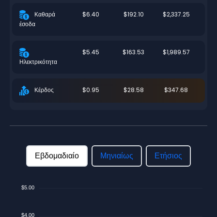
$6.40
$192.10
$2,337.25
Καθαρά
έσοδα
$5.45
$163.53
$1,989.57
Ηλεκτρικότητα
$0.95
$28.58
$347.68
Κέρδος
Εβδομαδιαίο
Μηνιαίως
Ετήσιος
$5.00
$4.00