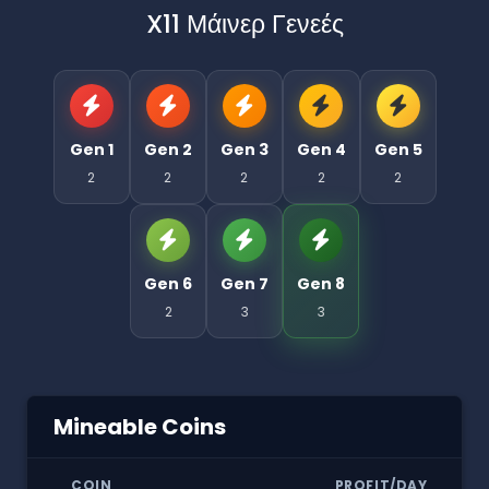
X11 Μάινερ Γενεές
Gen 1
Gen 2
Gen 3
Gen 4
Gen 5
2
2
2
2
2
Gen 6
Gen 7
Gen 8
2
3
3
Mineable Coins
COIN
PROFIT/DAY