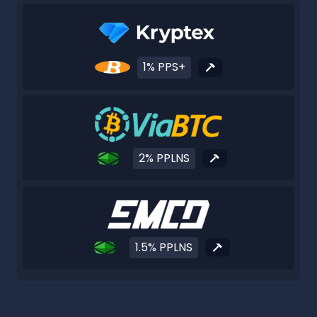
1% PPS+
2% PPLNS
1.5% PPLNS