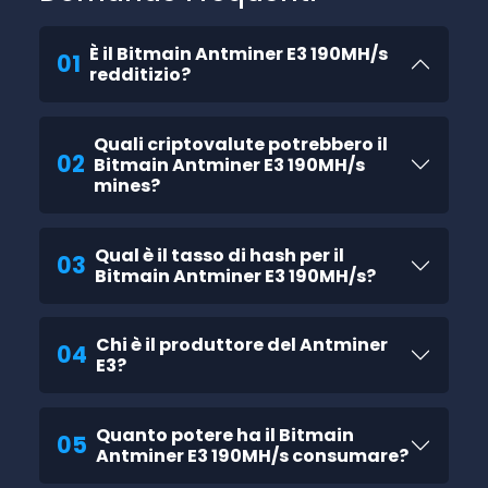
È il Bitmain Antminer E3 190MH/s
01
redditizio?
Quali criptovalute potrebbero il
02
Bitmain Antminer E3 190MH/s
mines?
Qual è il tasso di hash per il
03
Bitmain Antminer E3 190MH/s?
Chi è il produttore del Antminer
04
E3?
Quanto potere ha il Bitmain
05
Antminer E3 190MH/s consumare?