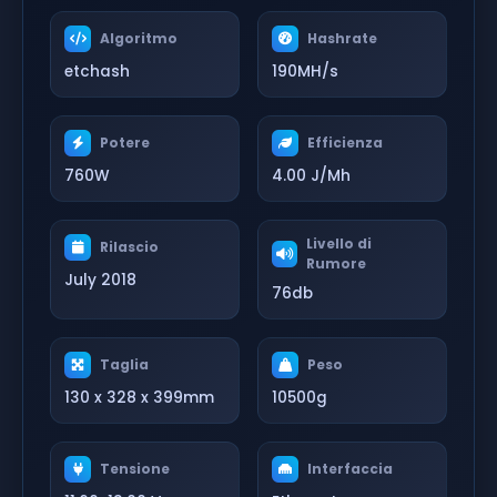
Algoritmo
Hashrate
etchash
190MH/s
Potere
Efficienza
760W
4.00 J/Mh
Livello di
Rilascio
Rumore
July 2018
76db
Taglia
Peso
130 x 328 x 399mm
10500g
Tensione
Interfaccia