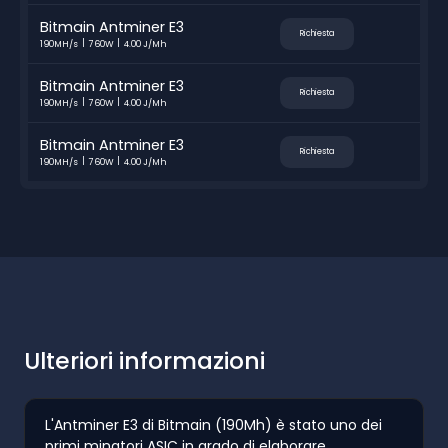
Bitmain Antminer E3
Richiesta
190MH/s
760W
4.00 J/Mh
Bitmain Antminer E3
Richiesta
190MH/s
760W
4.00 J/Mh
Bitmain Antminer E3
Richiesta
190MH/s
760W
4.00 J/Mh
Ulteriori informazioni
L'Antminer E3 di Bitmain (190Mh) è stato uno dei
primi minatori ASIC in grado di elaborare