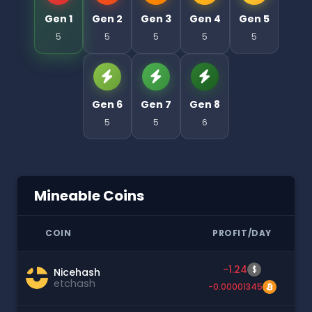
Gen 1
Gen 2
Gen 3
Gen 4
Gen 5
5
5
5
5
5
Gen 6
Gen 7
Gen 8
5
5
6
Mineable Coins
COIN
PROFIT/DAY
-1.24
$
Nicehash
etchash
-0.00001345