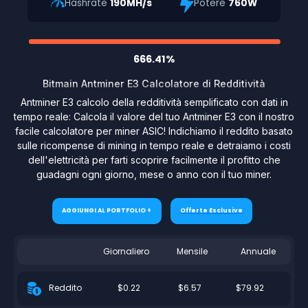
Hashrate
190MH/s
Potere
760W
666.41%
Bitmain Antminer E3 Calcolatore di Redditività
Antminer E3 calcolo della redditività semplificato con dati in
tempo reale: Calcola il valore del tuo Antminer E3 con il nostro
facile calcolatore per miner ASIC! Indichiamo il reddito basato
sulle ricompense di mining in tempo reale e detraiamo i costi
dell'elettricità per farti scoprire facilmente il profitto che
guadagni ogni giorno, mese o anno con il tuo miner.
AGGIUNGI AL PORTFOLIO +
Offerte Esclusive
Giornaliero
Mensile
Annuale
$0.22
$6.57
$79.92
Reddito