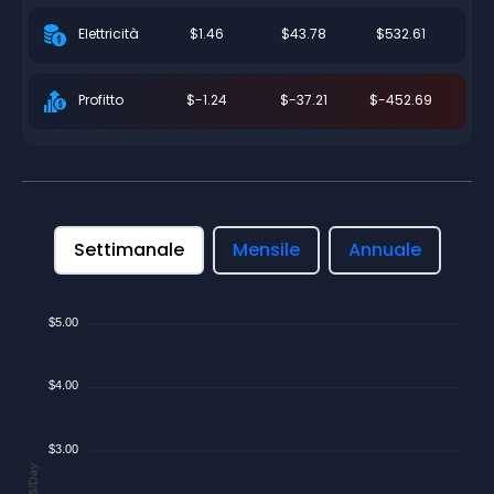
$1.46
$43.78
$532.61
Elettricità
$-1.24
$-37.21
$-452.69
Profitto
Settimanale
Mensile
Annuale
$5.00
$4.00
$3.00
$/Day