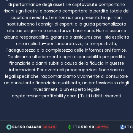
di performance degli asset. Le criptovalute comportano
rischi significativi e possono comportare la perdita totale del
capitale investito. Le informazioni presentate qui non
sostituiscono i consigli di esperti o la guida personalizzata
alle tue esigenze o circostanze finanziarie. Non si assume
alcuna responsabilità, garanzia o assicurazione—sia esplicita
che implicita—per l'accuratezza, la tempestività,
l'adeguatezza o la completezza delle informazioni fornite.
Decliniamo ulteriormente ogni responsabilità per perdite
finanziarie o danni subiti a causa della fiducia in queste
informazioni. Per eventuali preoccupazioni finanziarie o
legali specifiche, raccomandiamo vivamente di consultare
un consulente finanziario qualificato, un professionista degli
investimenti o un esperto legale.
crypto-miner-profitability.com | Tutti i diritti riservati
$0.041480
$10.90
$70.20
S
ETC
LTC
↘0.34%
↘0.22%
↗