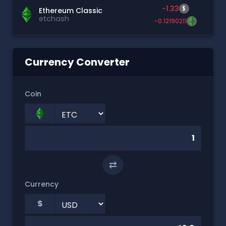
-1.33
$
Ethereum Classic
etchash
-0.12190211
Currency Converter
Coin
⇄
Currency
$