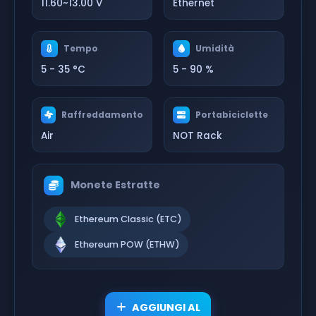
11.60~13.00 V
Ethernet
Tempo
Umidità
5 - 35 °C
5 - 90 %
Raffreddamento
Portabiciclette
Air
NOT Rack
Monete Estratte
Ethereum Classic (ETC)
Ethereum POW (ETHW)
AGGIUNGI AL