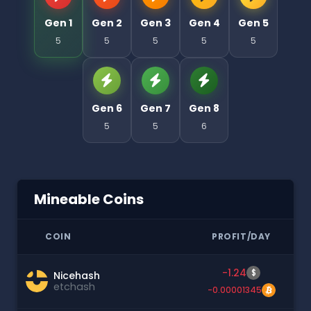
Gen 1
Gen 2
Gen 3
Gen 4
Gen 5
5
5
5
5
5
Gen 6
Gen 7
Gen 8
5
5
6
Mineable Coins
COIN
PROFIT/DAY
-1.24
$
Nicehash
etchash
-0.00001345