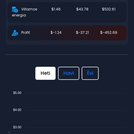
$1.46
$43.78
$532.61
Villamos
energia
$-1.24
$-37.21
$-452.69
Profit
Heti
Havi
Évi
$5.00
$4.00
$3.00