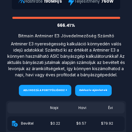
Hashrate
190MH/s
Teljesítmény
760W
666.41%
Bitmain Antminer E3 Jövedelmezőség Számító
Antminer E3 nyereségesség kalkuláció könnyedén valós
idejű adatokkal: Számítsd ki az értékét a Antminer E3 a
könnyen használható ASIC bányászgép kalkulátorunkkal! Az
aktuális bányászati jutalmak alapján számoljuk az bevételt és
levonjuk az áramköltségeket, így könnyen kiszámolhatod a
napi, havi vagy éves profitodat a bányászgépeddel.
ADJ HOZZÁ A PORTFÓLIÓHOZ +
Exkluzív Ajánlatok
Napi
Havi
Évi
$0.22
$6.57
$79.92
Bevétel