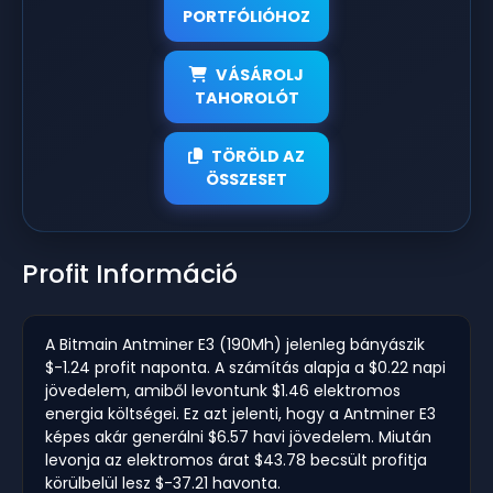
PORTFÓLIÓHOZ
VÁSÁROLJ
TAHOROLÓT
TÖRÖLD AZ
ÖSSZESET
Profit Információ
A Bitmain Antminer E3 (190Mh) jelenleg bányászik
$-1.24 profit naponta. A számítás alapja a $0.22 napi
jövedelem, amiből levontunk $1.46 elektromos
energia költségei. Ez azt jelenti, hogy a Antminer E3
képes akár generálni $6.57 havi jövedelem. Miután
levonja az elektromos árat $43.78 becsült profitja
körülbelül lesz $-37.21 havonta.