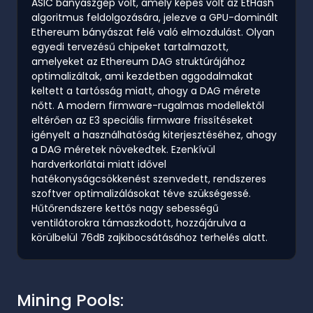
ASIC bányászgép volt, amely képes volt az EtHash
algoritmus feldolgozására, jelezve a GPU-dominált
Ethereum bányászat felé való elmozdulást. Olyan
egyedi tervezésű chipeket tartalmazott,
amelyeket az Ethereum DAG struktúrájához
optimalizáltak, ami kezdetben aggodalmakat
keltett a tartósság miatt, ahogy a DAG mérete
nőtt. A modern firmware-rugalmas modellektől
eltérően az E3 speciális firmware frissítéseket
igényelt a használhatóság kiterjesztéséhez, ahogy
a DAG méretek növekedtek. Ezenkívül
hardverkorlátai miatt idővel
hatékonyságcsökkenést szenvedett, rendszeres
szoftver optimalizálásokat téve szükségessé.
Hűtőrendszere kettős nagy sebességű
ventilátorokra támaszkodott, hozzájárulva a
körülbelül 76dB zajkibocsátásához terhelés alatt.
Mining Pools: