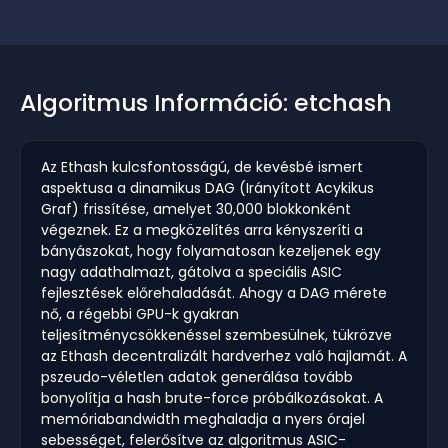
Algoritmus Információ: etchash
Az Ethash kulcsfontosságú, de kevésbé ismert
aspektusa a dinamikus DAG (Irányított Acykikus
Graf) frissítése, amelyet 30,000 blokkonként
végeznek. Ez a megközelítés arra kényszeríti a
bányászokat, hogy folyamatosan kezeljenek egy
nagy adathalmazt, gátolva a speciális ASIC
fejlesztések előrehaladását. Ahogy a DAG mérete
nő, a régebbi GPU-k gyakran
teljesítménycsökkenéssel szembesülnek, tükrözve
az Ethash decentralizált hardverhez való hajlamát. A
pszeudo-véletlen adatok generálása tovább
bonyolítja a hash brute-force próbálkozásokat. A
memóriabandwidth meghaladja a nyers órajel
sebességet, felerősítve az algoritmus ASIC-