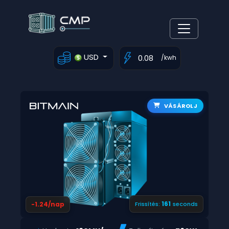
USD
/kwh
VÁSÁROLJ
160
-1.24/nap
Frissítés:
seconds