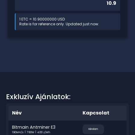
1 ETC = 10.90000000 USD
Rate is for reference only. Updated just now.
Exkluzív Ajánlatok:
Név
Kapcsolat
Bitmain Antminer E3
Kérelem
190MH/s
760W
4.00 J/Mh