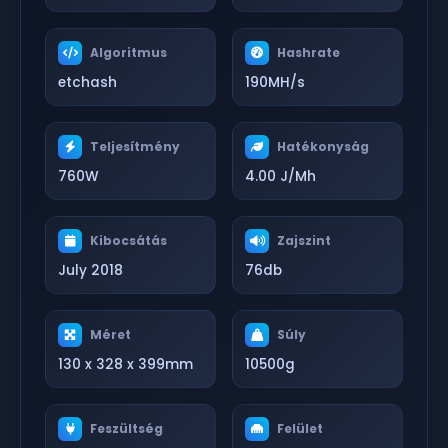
Algoritmus
Hashrate
etchash
190MH/s
Teljesítmény
Hatékonyság
760W
4.00 J/Mh
Kibocsátás
Zajszint
July 2018
76db
Méret
Súly
130 x 328 x 399mm
10500g
Feszültség
Felület