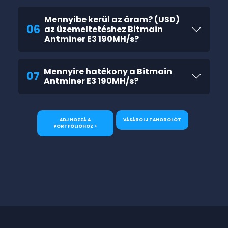
Mennyibe kerül az áram? (USD)
06
az üzemeltetéshez Bitmain
Antminer E3 190MH/s?
Mennyire hatékony a Bitmain
07
Antminer E3 190MH/s?
ADJ HOZZÁ A
VÁSÁROLJ TAHOROLÓT
PORTFÓLIÓHOZ +