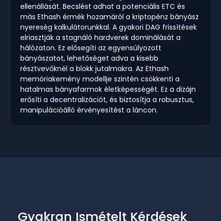
ellenállását. Becslést adhat a potenciális ETC és
más Ethash érmék hozamáról a kriptopénz bányász
nyereség kalkulátorunkkal. A gyakori DAG frissítések
elriasztják a stagnáló hardverek dominálását a
hálózaton. Ez elősegíti az egyensúlyozott
bányászatot, lehetőséget adva a kisebb
résztvevőknél a blokk jutalmakra. Az Ethash
memóriakemény modellje szintén csökkenti a
hatalmas bányafarmok életképességét. Ez a dizájn
erősíti a decentralizációt, és biztosítja a robusztus,
manipulációálló érvényesítést a láncon.
Gyakran Ismételt Kérdések