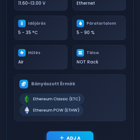
11.60~13.00 V
Ethernet
Időjárás
Páratartalom
5 - 35 °C
5 - 90 %
Hűtés
Tálca
Air
NOT Rack
Bányászott Érmék
Ethereum Classic (ETC)
Ethereum POW (ETHW)
ADJ A