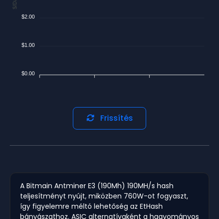
$/Day
$2.00
$1.00
$0.00
Frissítés
A Bitmain Antminer E3 (190Mh) 190MH/s hash
teljesítményt nyújt, miközben 760W-ot fogyaszt,
így figyelemre méltó lehetőség az EtHash
bányászathoz. ASIC alternatívaként a hagyományos