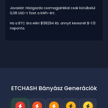
Javaslat: Házigazda csomagjainkkal csak körülbelül
0,08 USD-t fizet a kWh-ért.
Ha a BTC ára eléri $138294 kb. annyit keresnél $-1.13
naponta.
ETCHASH Bányász Generációk