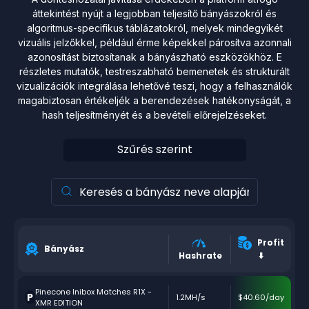
áttekintést nyújt a legjobban teljesítő bányászokról és
algoritmus-specifikus táblázatokról, melyek mindegyikét
vizuális jelzőkkel, például érme képekkel párosítva azonnali
azonosítást biztosítanak a bányászható eszközökhöz. E
részletes mutatók, testreszabható bemenetek és strukturált
vizualizációk integrálása lehetővé teszi, hogy a felhasználók
magabiztosan értékeljék a berendezések hatékonyságát, a
hash teljesítményét és a bevételi előrejelzéseket.
Szűrés szerint
Profit
Bányász
Hashrate
⬇️
Pinecone Inibox Matches R1X -
P
1.2MH/s
$40.60/day
XMR EDITION