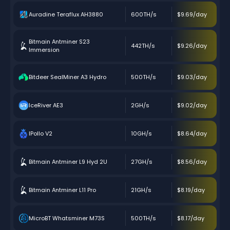
Auradine Teraflux AH3880
600TH/s
$9.69/day
Bitmain Antminer S23
442TH/s
$9.26/day
Immersion
Bitdeer SealMiner A3 Hydro
500TH/s
$9.03/day
IceRiver AE3
2GH/s
$9.02/day
IPollo V2
10GH/s
$8.64/day
Bitmain Antminer L9 Hyd 2U
27GH/s
$8.56/day
Bitmain Antminer L11 Pro
21GH/s
$8.19/day
MicroBT Whatsminer M73S
500TH/s
$8.17/day