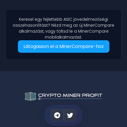
Keresel egy fejlettebb ASIC jövedelmezőségi
összehasonlítást? Nézd meg az új MinerCompare
alkalmazást, vagy töltsd le a MinerCompare
mobilalkalmazást.
Látogasson el a MinerCompare-hoz