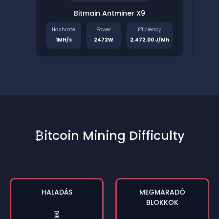
Bitmain Antminer X9
Pinec
Hashrate
Power
Efficiency
Has
1MH/s
2472W
2,472.00 J/Mh
1.
₿itcoin Mining Difficulty
HALADÁS
MEGMARADÓ
BLOKKOK
⏳