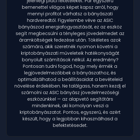
jelenlegi piaci feltételeket. Pár egyszerű
bemenettel világos képet kapsz arról, hogy
mennyi profitot várhatsz a bányászati
hardveredtől. Figyelembe véve az ASIC
bányászod energiafogyasztását, ez az eszköz
segít megbecsülni a tényleges jövedelmedet az
áramköltségek fedezése után. Tökéletes azok
számára, akik szeretnék nyomon követni a
kriptobányászati műveleteik hatékonyságát
bonyolult számítások nélkül. Az eredmény?
Pontosan tudni fogod, hogy mely érmék a
legjövedelmezőbbek a bányászathoz, és
optimalizálhatod a beállításaidat a bevételeid
növelése érdekében. Ne találgass, hanem kezdj el
számolni az ASIC bányász jövedelmezőségi
eszközünkkel — az alapvető segítőtárs
mindenkinek, aki komolyan veszi a
kriptobányászatot. Pontos, egyszerű, és azért
készült, hogy a legjobban kihasználhasd a
befektetésedet.