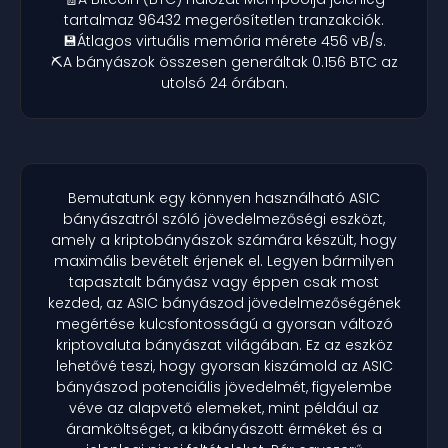
tartalmaz 96432 megerősítetlen tranzakciók.
💾Átlagos virtuális memória mérete 456 vB/s.
⛏️A bányászok összesen generáltak 0.156 BTC az
utolsó 24 órában.
Bemutatunk egy könnyen használható ASIC
bányászatról szóló jövedelmezőségi eszközt,
amely a kriptobányászok számára készült, hogy
maximális bevételt érjenek el. Legyen bármilyen
tapasztalt bányász vagy éppen csak most
kezded, az ASIC bányászod jövedelmezőségének
megértése kulcsfontosságú a gyorsan változó
kriptovaluta bányászat világában. Ez az eszköz
lehetővé teszi, hogy gyorsan kiszámold az ASIC
bányászod potenciális jövedelmét, figyelembe
véve az alapvető elemeket, mint például az
áramköltséget, a kibányászott érméket és a