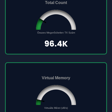
Total Count
96432
Összes Megerősítetlen TX Szám
0
500000
96.4K
Virtual Memory
45561691
0
Virtuális Méret (vB/s)
500000000