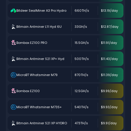
Bitdeer SealMiner A3 Pro Hydro
660TH/s
$13.19/day
Bitmain Antminer L11 Hyd 6U
33GH/s
$12.87/day
Bombax EZ100 PRO
15.5GH/s
$11.91/day
Bitmain Antminer S21 XP+ Hyd
500TH/s
$11.43/day
MicroBT Whatsminer M79
870TH/s
$11.39/day
Bombax EZ100
12.5GH/s
$9.99/day
MicroBT Whatsminer M73S+
540TH/s
$9.93/day
Bitmain Antminer S21 XP HYDRO
473TH/s
$9.91/day