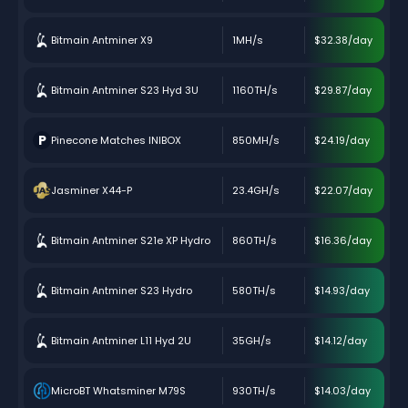
Bitmain Antminer X9
1MH/s
$32.38/day
Bitmain Antminer S23 Hyd 3U
1160TH/s
$29.87/day
P
Pinecone Matches INIBOX
850MH/s
$24.19/day
Jasminer X44-P
23.4GH/s
$22.07/day
Bitmain Antminer S21e XP Hydro
860TH/s
$16.36/day
Bitmain Antminer S23 Hydro
580TH/s
$14.93/day
Bitmain Antminer L11 Hyd 2U
35GH/s
$14.12/day
MicroBT Whatsminer M79S
930TH/s
$14.03/day