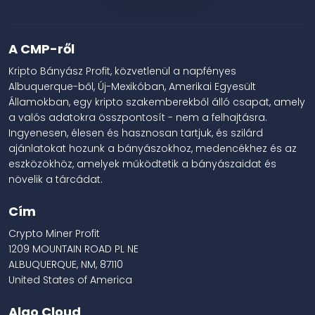
A CMP-ről
Kripto Bányász Profit, közvetlenül a napfényes
Albuquerque-ből, Új-Mexikóban, Amerikai Egyesült
Államokban, egy kripto szakemberekből álló csapat, amely
a valós adatokra összpontosít - nem a felhajtásra.
Ingyenesen, élesen és hasznosan tartjuk, és szilárd
ajánlatokat hozunk a bányászokhoz, medencékhez és az
eszközökhöz, amelyek működtetik a bányászaidat és
növelik a tárcádat.
Cím
Crypto Miner Profit
1209 MOUNTAIN ROAD PL NE
ALBUQUERQUE, NM, 87110
United States of America
Algo Cloud