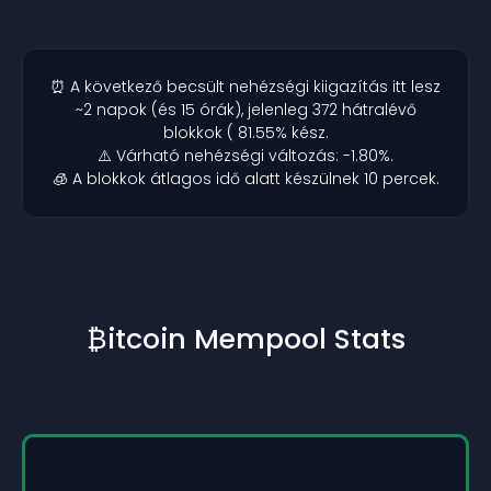
⏰ A következő becsült nehézségi kiigazítás itt lesz
~2 napok (és 15 órák), jelenleg 372 hátralévő
blokkok ( 81.55% kész.
⚠️ Várható nehézségi változás: -1.80%.
🧊 A blokkok átlagos idő alatt készülnek 10 percek.
₿itcoin Mempool Stats