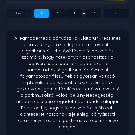
...
1
2
3
17
A legmodernebb bányász kalkulátorunk részletes
elemzést nyújt az öt legjobb kriptovaluta
algoritmusról, lehetővé téve a felhasználók
számára, hogy hatékonyan azonosítsák a
legnyereségesebb konfigurációkat a
hardverükhöz. Algoritmus táblázataink
folyamatosan frissülnek az gyorsan változó
kriptovaluta bányászati ökoszisztémához
igazodva, szigorú értékeléseket kínálva a vezető
algoritmusokról valós idejű nyereségességi
mutatók és piaci elfogadottsági trendek alapján.
Ez biztosítja, hogy a felhasználók tájékozott
döntéseket hozzanak a jelenlegi bányászati
körülmények és az algoritmusok teljesítménye
alapján.