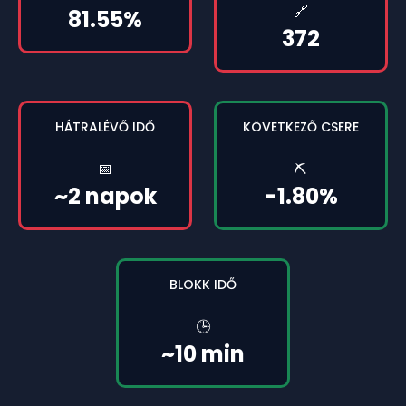
🔗
81.55%
372
HÁTRALÉVŐ IDŐ
KÖVETKEZŐ CSERE
📅
⛏️
~2 napok
-1.80%
BLOKK IDŐ
🕒
~10 min