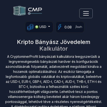
USD
/kwh
Kripto Bányász Jövedelem
Kalkulátor
A CryptominerProfit bányászati kalkulátora leegyszerűsíti a
legnyereségesebb bányászati hardver és konfigurációk
azonosításának folyamatát, adatvezérelt megoldást kínálva a
hozamok optimalizálásához. Az eszköz támogatja a
legfontosabb globális valutákat és kriptovalutákat, beleértve
az USD-t, EUR-t, GBP-t, AED-t, CAD-t, AUD-t, THB-t, ETH-t és
BTC-t, biztosítva a felhasználók széles körű
hozzáférhetőségét világszerte. Lehetővé teszi a pontos
villamosenergia-költség beviteleit akár három tizedesjegy
pontossággal, lehetővé téve a részletes nyereségértékelést.
A döntéshozatal javítása érdekében a platform átfogó