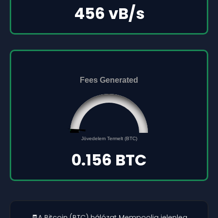
456 vB/s
Fees Generated
0.156
0
Jövedelem Termelt (BTC)
5
0.156 BTC
🧾A Bitcoin (BTC) hálózat Mempoolja jelenleg