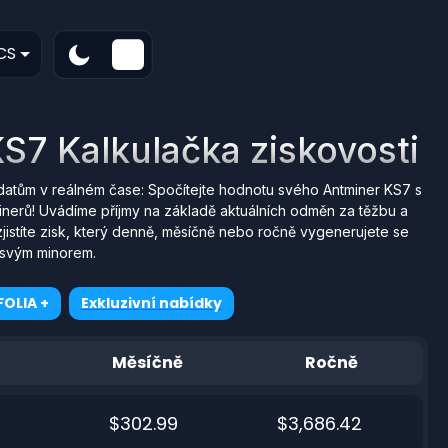
CS
S7 Kalkulačka ziskovosti
datům v reálném čase: Spočítejte hodnotu svého Antminer KS7 s
nerů! Uvádíme příjmy na základě aktuálních odměn za těžbu a
jistíte zisk, který denně, měsíčně nebo ročně vygenerujete se
svým minorem.
OLIA +
Exkluzivní nabídky
Měsíčně
Ročně
$302.99
$3,686.42