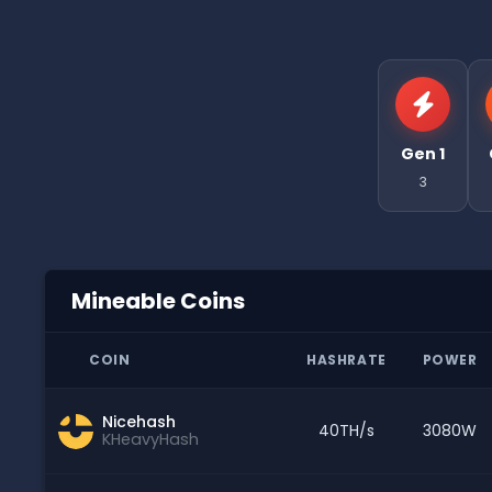
Gen 1
3
Mineable Coins
COIN
HASHRATE
POWER
Nicehash
40TH/s
3080W
KHeavyHash