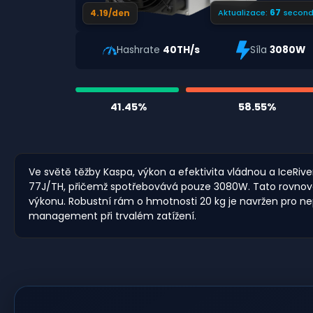
66
4.19/den
Aktualizace:
second
Hashrate
40TH/s
Síla
3080W
41.45%
58.55%
Ve světě těžby Kaspa, výkon a efektivita vládnou a IceRiv
77J/TH, přičemž spotřebovává pouze 3080W. Tato rovnováha vý
výkonu. Robustní rám o hmotnosti 20 kg je navržen pro nepře
management při trvalém zatížení.