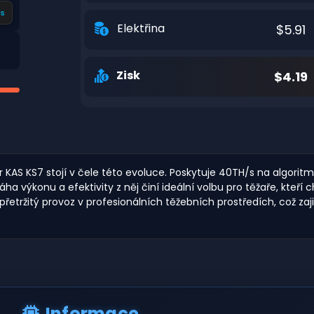
s
Elektřina
$5.91
Zisk
$4.19
er KAS KS7 stojí v čele této evoluce. Poskytuje 40TH/s na algori
konu a efektivity z něj činí ideální volbu pro těžaře, kteří chtě
tržitý provoz v profesionálních těžebních prostředích, což zajišť
Informace