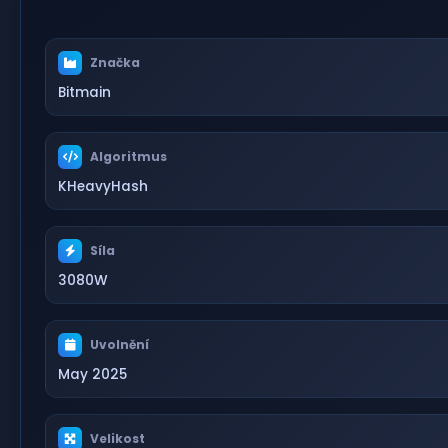
Značka
Bitmain
Algoritmus
KHeavyHash
Síla
3080W
Uvolnění
May 2025
Velikost