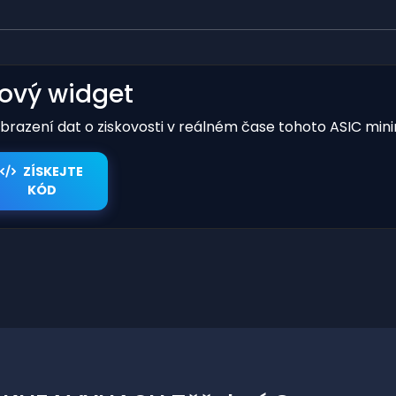
kový widget
obrazení dat o ziskovosti v reálném čase tohoto ASIC mini
ZÍSKEJTE
KÓD