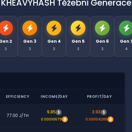
KHEAVYHASH Těžební Generace
Gen 2
Gen 3
Gen 4
Gen 5
Gen 6
Gen 
3
3
3
3
3
4
EFFICIENCY
INCOME/DAY
PROFIT/DAY
9.85
3.93
$
$
77.00 J/TH
0.00010679
0.00004265