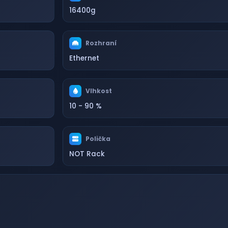
16400g
Rozhraní
Ethernet
Vlhkost
10 - 90 %
Polička
NOT Rack