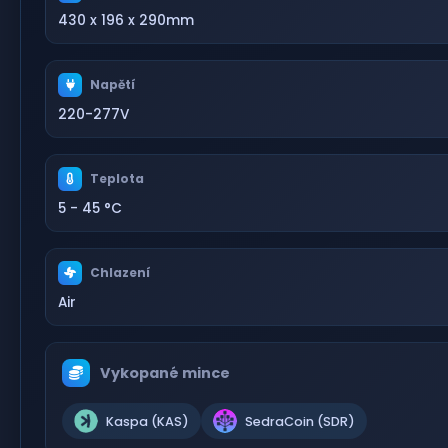
430 x 196 x 290mm
Napětí
220-277V
Teplota
5 - 45 °C
Chlazení
Air
Vykopané mince
Kaspa (KAS)
SedraCoin (SDR)