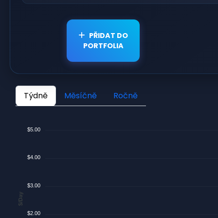
PŘIDAT DO
PORTFOLIA
Týdně
Měsíčně
Ročně
$5.00
$4.00
$3.00
$/Day
$2.00