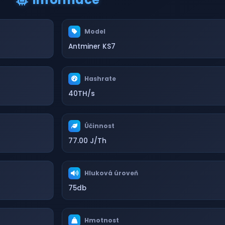
Model
Antminer KS7
Hashrate
40TH/s
Účinnost
77.00 J/Th
Hluková úroveň
75db
Hmotnost