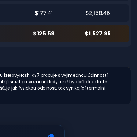
$177.41
$2,158.46
$125.59
$1,527.96
tmu kHeavyHash, KS7 pracuje s výjimečnou účinností
jí snížit provozní náklady, aniž by došlo ke ztrátě
uje jak fyzickou odolnost, tak vynikající termální