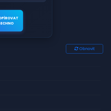
OPÍROVAT
ŠECHNO
Obnovit