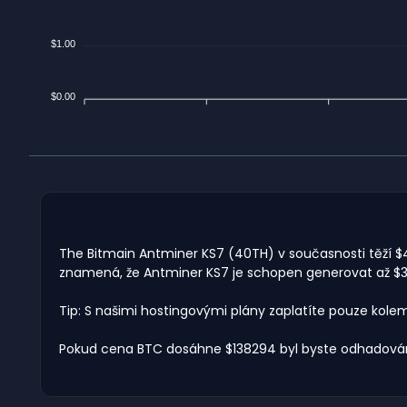
$1.00
$0.00
The Bitmain Antminer KS7 (40TH) v současnosti těží $4.1
znamená, že Antminer KS7 je schopen generovat až $302
Tip: S našimi hostingovými plány zaplatíte pouze kole
Pokud cena BTC dosáhne $138294 byl byste odhadován