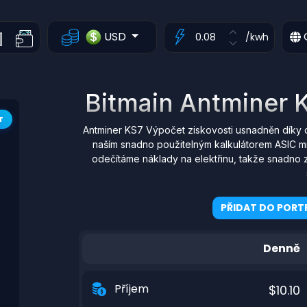
USD
/kwh
Bitmain Antminer K
T
Antminer KS7 Výpočet ziskovosti usnadněn díky 
naším snadno použitelným kalkulátorem ASIC mi
odečítáme náklady na elektřinu, takže snadno z
PŘIDAT DO PORTF
Denně
Příjem
$10.10