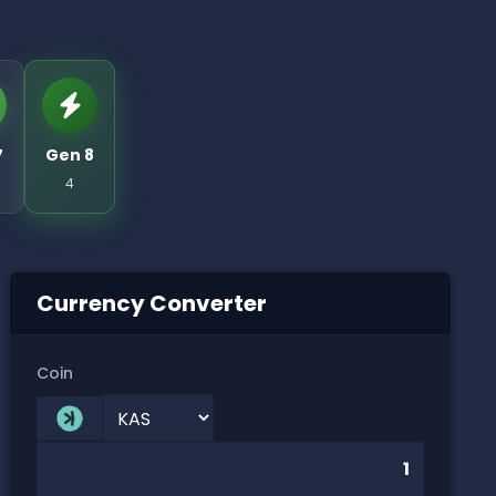
7
Gen 8
4
Currency Converter
Coin