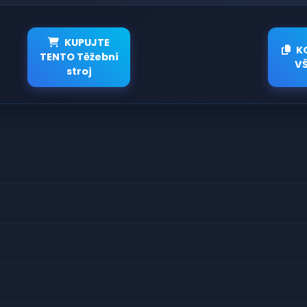
KUPUJTE
K
TENTO Těžební
V
stroj