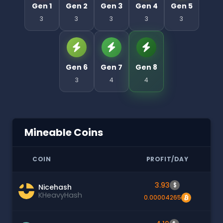
Gen 1
Gen 2
Gen 3
Gen 4
Gen 5
3
3
3
3
3
Gen 6
Gen 7
Gen 8
3
4
4
Mineable Coins
COIN
PROFIT/DAY
3.93
$
Nicehash
KHeavyHash
0.00004265