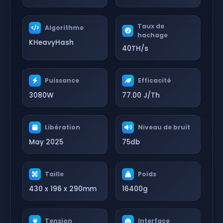
Taux de
Algorithme
hachage
KHeavyHash
40TH/s
Puissance
Efficacité
3080W
77.00 J/Th
Libération
Niveau de bruit
May 2025
75db
Taille
Poids
430 x 196 x 290mm
16400g
Tension
Interface