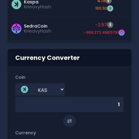
4.19
$
Kaspa
KHeavyHash
100.92
-2.57
$
SedraCoin
KHeavyHash
-958,373.48813781
Currency Converter
Coin
⇄
Currency