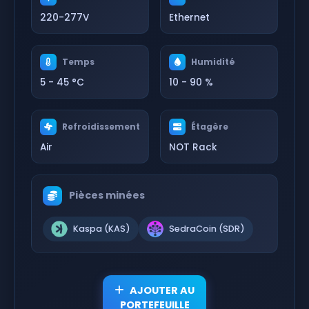
220-277V
Ethernet
Temps
Humidité
5 - 45 °C
10 - 90 %
Refroidissement
Étagère
Air
NOT Rack
Pièces minées
Kaspa (KAS)
SedraCoin (SDR)
AJOUTER AU
PORTEFEUILLE