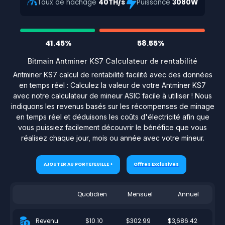
Taux de hachage
40TH/s
Puissance
3080W
41.45%
58.55%
Bitmain Antminer KS7 Calculateur de rentabilité
Antminer KS7 calcul de rentabilité facilité avec des données
en temps réel : Calculez la valeur de votre Antminer KS7
avec notre calculateur de mineur ASIC facile à utiliser ! Nous
indiquons les revenus basés sur les récompenses de minage
en temps réel et déduisons les coûts d'électricité afin que
vous puissiez facilement découvrir le bénéfice que vous
réalisez chaque jour, mois ou année avec votre mineur.
AJOUTER AU PORTEFEUILLE +
Offres Exclusives
Quotidien
Mensuel
Annuel
$10.10
$302.99
$3,686.42
Revenu