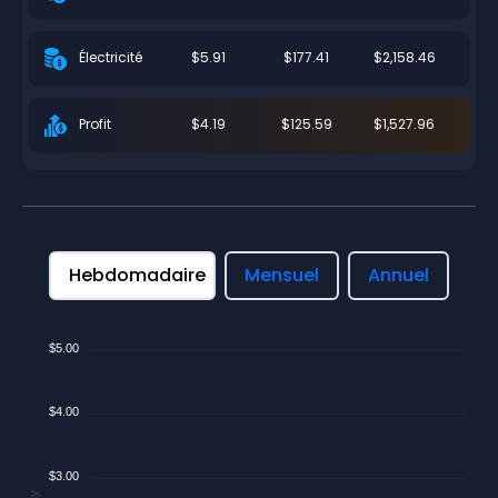
$5.91
$177.41
$2,158.46
Électricité
$4.19
$125.59
$1,527.96
Profit
Hebdomadaire
Mensuel
Annuel
$5.00
$4.00
$3.00