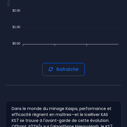
$/Day
$2.00
$1.00
$0.00
Rafraîchir
Dans le monde du minage Kaspa, performance et
efficacité règnent en maîtres—et le IceRiver KAS
KS7 se trouve à l'avant-garde de cette évolution.
Offrant 40TH/s sur l'algorithme kHeavyHash, le KS7