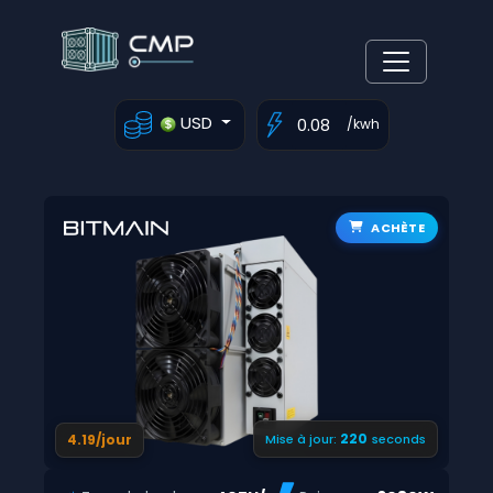
USD
/kwh
ACHÈTE
219
4.19/jour
Mise à jour:
seconds