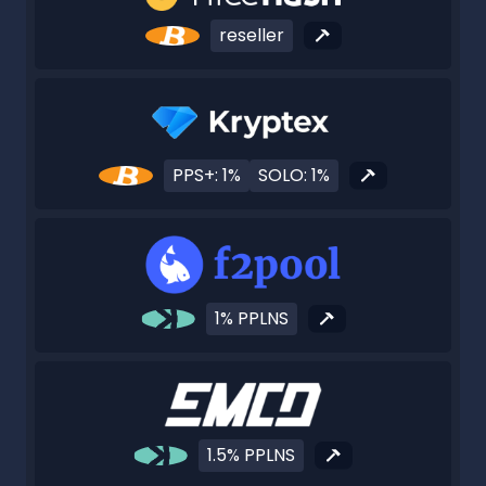
reseller
PPS+: 1%
SOLO: 1%
1% PPLNS
1.5% PPLNS