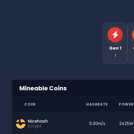
Gen 1
7
Mineable Coins
COIN
HASHRATE
POWER
Nicehash
9.3GH/s
3425W
Scrypt