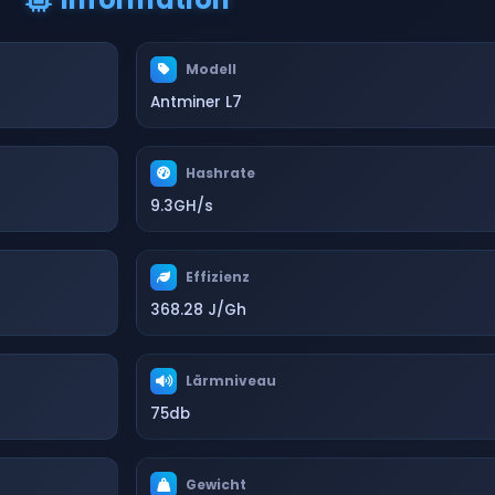
Modell
Antminer L7
Hashrate
9.3GH/s
Effizienz
368.28 J/Gh
Lärmniveau
75db
Gewicht