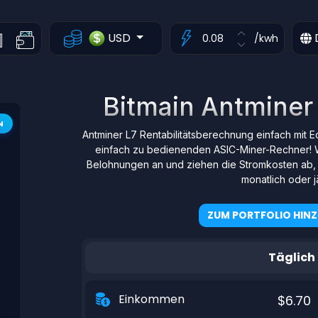
USD
/kwh
Bitmain Antminer 
N
Antminer L7 Rentabilitätsberechnung einfach mit 
einfach zu bedienenden ASIC-Miner-Rechner! 
Belohnungen an und ziehen die Stromkosten ab, d
monatlich oder jä
ZUM PORTFOLIO HIN
Täglich
Einkommen
$6.70