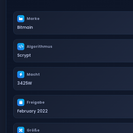
Marke
Bitmain
Algorithmus
Scrypt
Macht
3425W
Freigabe
February 2022
Größe