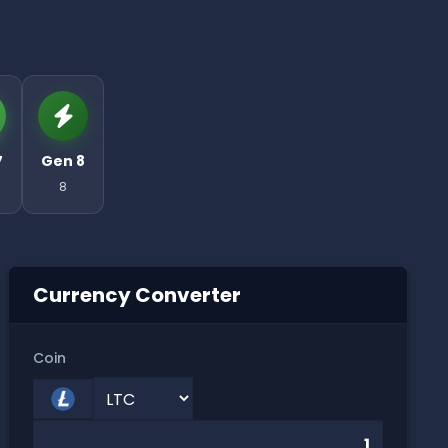
7
Gen 8
8
Currency Converter
Coin