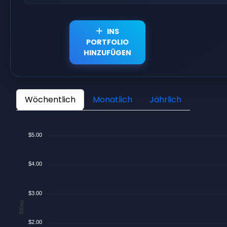
INS
PORTFOLIO
HINZUFÜGEN
Wöchentlich
Monatlich
Jährlich
$5.00
$4.00
$3.00
$/Day
$2.00