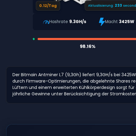
232
0.12/Tag
Aktualisierung:
second
Hashrate
9.3GH/s
Macht
3425W
98.16%
Der Bitmain Antminer L7 (9,3Gh) liefert 9,3GH/s bei 3425W u
durch Firmware-Optimierungen, die abgelehnte Shares re
Lüftern und einem erweiterten Kühlkörperdesign sorgt für 
jährliche Gewinne unter Berücksichtigung der Stromkost