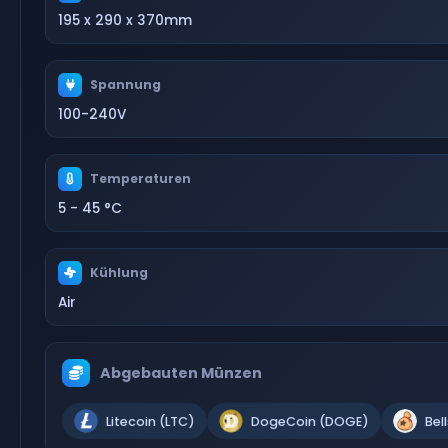
195 x 290 x 370mm
Spannung
100-240V
Temperaturen
5 - 45 °C
Kühlung
Air
Abgebauten Münzen
Litecoin (LTC)
DogeCoin (DOGE)
Bel