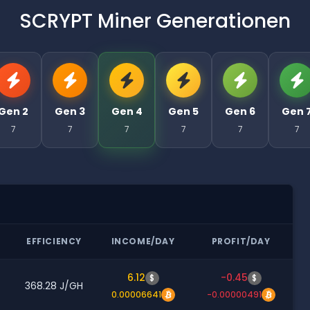
SCRYPT Miner Generationen
Gen 2
Gen 3
Gen 4
Gen 5
Gen 6
Gen 
7
7
7
7
7
7
EFFICIENCY
INCOME/DAY
PROFIT/DAY
6.12
-0.45
$
$
368.28 J/GH
0.00006641
-0.00000491