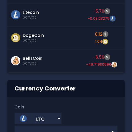
-5.70
$
Litecoin
Scrypt
-0.08123275
0.12
$
DogeCoin
Scrypt
1.04
-6.56
$
BellsCoin
Scrypt
-49.71980596
Currency Converter
Coin