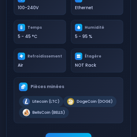
100-240V
Ethernet
Temps
Humidité
5 - 45 °C
5 - 95 %
Refroidissement
Étagère
Air
NOT Rack
Pièces minées
Litecoin (LTC)
DogeCoin (DOGE)
BellsCoin (BELLS)