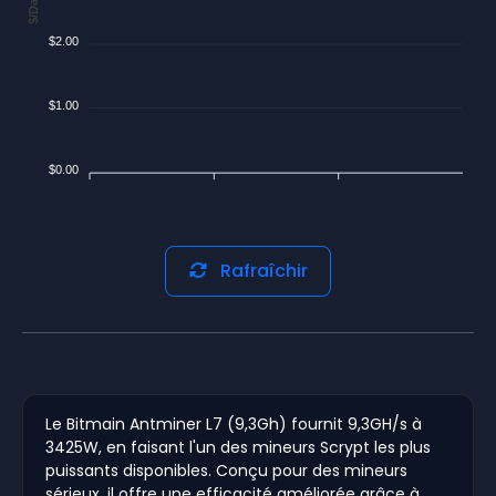
$/Day
$2.00
$1.00
$0.00
Rafraîchir
Le Bitmain Antminer L7 (9,3Gh) fournit 9,3GH/s à
3425W, en faisant l'un des mineurs Scrypt les plus
puissants disponibles. Conçu pour des mineurs
sérieux, il offre une efficacité améliorée grâce à