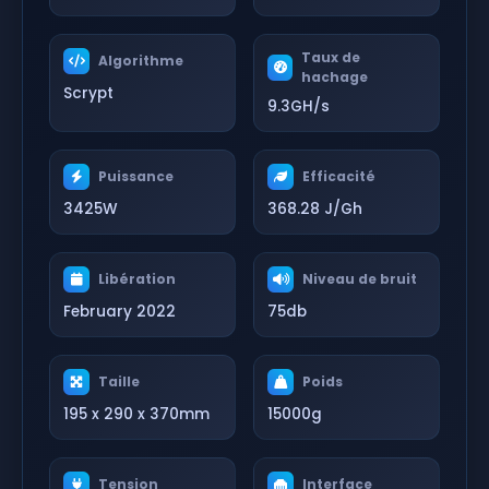
Taux de
Algorithme
hachage
Scrypt
9.3GH/s
Puissance
Efficacité
3425W
368.28 J/Gh
Libération
Niveau de bruit
February 2022
75db
Taille
Poids
195 x 290 x 370mm
15000g
Tension
Interface