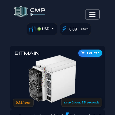
USD
/kwh
ACHÈTE
27
0.12/jour
Mise à jour:
seconds