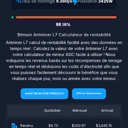
Taux de hachage
9.3GH/s
Puissance
3425W
98.16%
Bitmain Antminer L7 Calculateur de rentabilité
Antminer L7 calcul de rentabilité facilité avec des données en
temps réel : Calculez la valeur de votre Antminer L7 avec
notre calculateur de mineur ASIC facile à utiliser ! Nous
indiquons les revenus basés sur les récompenses de minage
en temps réel et déduisons les coûts d'électricité afin que
vous puissiez facilement découvrir le bénéfice que vous
réalisez chaque jour, mois ou année avec votre mineur.
AJOUTER AU PORTEFEUILLE +
Offres Exclusives
Quotidien
Mensuel
Annuel
$6.70
$200.97
$2,445.15
Revenu