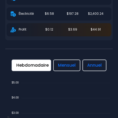
$6.58
$197.28
$2,400.24
Électricité
$0.12
$3.69
$44.91
Profit
Hebdomadaire
Mensuel
Annuel
$5.00
$4.00
$3.00