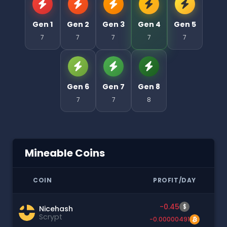
Gen 1
Gen 2
Gen 3
Gen 4
Gen 5
7
7
7
7
7
Gen 6
Gen 7
Gen 8
7
7
8
Mineable Coins
COIN
PROFIT/DAY
-0.45
$
Nicehash
Scrypt
-0.00000491