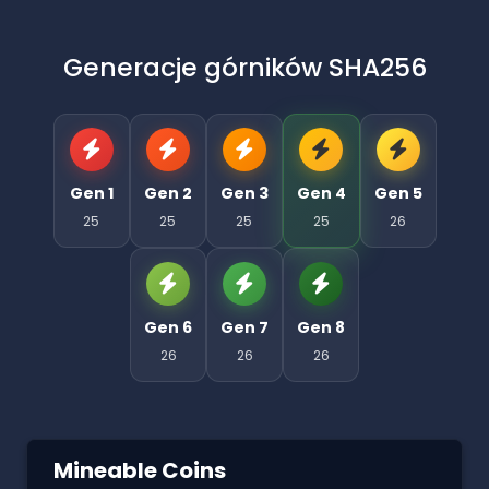
Generacje górników SHA256
Gen 1
Gen 2
Gen 3
Gen 4
Gen 5
25
25
25
25
26
Gen 6
Gen 7
Gen 8
26
26
26
Mineable Coins