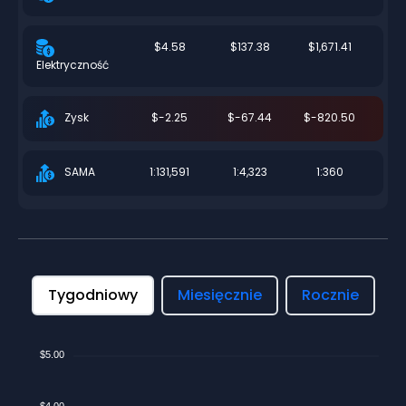
$4.58
$137.38
$1,671.41
Elektryczność
$-2.25
$-67.44
$-820.50
Zysk
1:131,591
1:4,323
1:360
SAMA
Tygodniowy
Miesięcznie
Rocznie
$5.00
$4.00