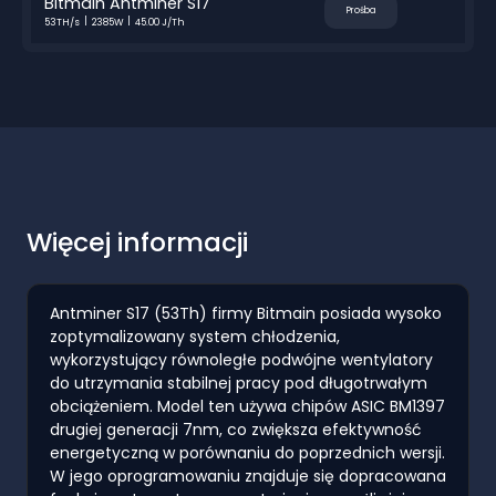
Bitmain Antminer S17
Prośba
53TH/s
2385W
45.00 J/Th
Więcej informacji
Antminer S17 (53Th) firmy Bitmain posiada wysoko
zoptymalizowany system chłodzenia,
wykorzystujący równoległe podwójne wentylatory
do utrzymania stabilnej pracy pod długotrwałym
obciążeniem. Model ten używa chipów ASIC BM1397
drugiej generacji 7nm, co zwiększa efektywność
energetyczną w porównaniu do poprzednich wersji.
W jego oprogramowaniu znajduje się dopracowana