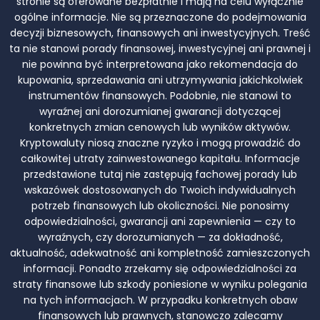
stronie są oferowane bezpłatnie i mają na celu wyłącznie
ogólne informacje. Nie są przeznaczone do podejmowania
decyzji biznesowych, finansowych ani inwestycyjnych. Treść
ta nie stanowi porady finansowej, inwestycyjnej ani prawnej i
nie powinna być interpretowana jako rekomendacja do
kupowania, sprzedawania ani utrzymywania jakichkolwiek
instrumentów finansowych. Podobnie, nie stanowi to
wyraźnej ani dorozumianej gwarancji dotyczącej
konkretnych zmian cenowych lub wyników aktywów.
Kryptowaluty niosą znaczne ryzyko i mogą prowadzić do
całkowitej utraty zainwestowanego kapitału. Informacje
przedstawione tutaj nie zastępują fachowej porady lub
wskazówek dostosowanych do Twoich indywidualnych
potrzeb finansowych lub okoliczności. Nie ponosimy
odpowiedzialności, gwarancji ani zapewnienia — czy to
wyraźnych, czy dorozumianych — za dokładność,
aktualność, adekwatność ani kompletność zamieszczonych
informacji. Ponadto zrzekamy się odpowiedzialności za
straty finansowe lub szkody poniesione w wyniku polegania
na tych informacjach. W przypadku konkretnych obaw
finansowych lub prawnych, stanowczo zalecamy