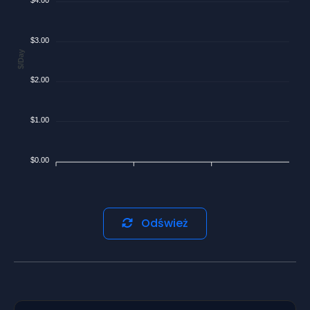
$3.00
$/Day
$2.00
$1.00
$0.00
Odśwież