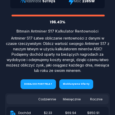
Hashrate
53TH/s
Moc
2385W
196.43%
Bitmain Antminer S17 Kalkulator Rentowności
Antminer S17 Łatwe obliczanie rentowności z danymi w
czasie rzeczywistym: Oblicz wartość swojego Antminer S17 z
naszym łatwym w użyciu kalkulatorem minerów ASIC!
Podajemy dochód oparty na bieżących nagrodach za
wydobycie i odejmujemy koszty energii, dzięki czemu łatwo
możesz obliczyć zysk, jaki osiągasz każdego dnia, miesiąca
lub roku ze swoim minerem.
DODAJ DO PORTFELA +
Ekskluzywne Oferty
Codziennie
Miesięcznie
Rocznie
$2.33
$69.94
$850.91
Dochód