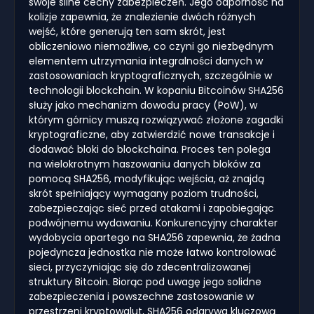
swoje silne cechy zabezpieczeń. Jego odporność na
kolizje zapewnia, że znalezienie dwóch różnych
wejść, które generują ten sam skrót, jest
obliczeniowo niemożliwe, co czyni go niezbędnym
elementem utrzymania integralności danych w
zastosowaniach kryptograficznych, szczególnie w
technologii blockchain. W kopaniu Bitcoinów SHA256
służy jako mechanizm dowodu pracy (PoW), w
którym górnicy muszą rozwiązywać złożone zagadki
kryptograficzne, aby zatwierdzić nowe transakcje i
dodawać bloki do blockchaina. Proces ten polega
na wielokrotnym haszowaniu danych bloków za
pomocą SHA256, modyfikując wejścia, aż znajdą
skrót spełniający wymagany poziom trudności,
zabezpieczając sieć przed atakami i zapobiegając
podwójnemu wydawaniu. Konkurencyjny charakter
wydobycia opartego na SHA256 zapewnia, że żadna
pojedyncza jednostka nie może łatwo kontrolować
sieci, przyczyniając się do zdecentralizowanej
struktury Bitcoin. Biorąc pod uwagę jego solidne
zabezpieczenia i powszechne zastosowanie w
przestrzeni kryptowalut, SHA256 odgrywa kluczową