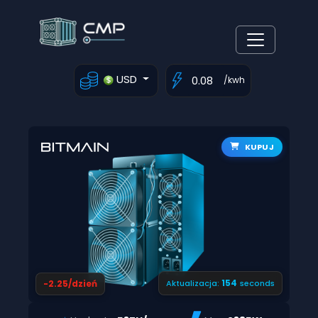
USD
/kwh
KUPUJ
153
-2.25/dzień
Aktualizacja:
seconds