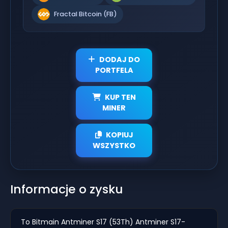
Fractal Bitcoin (FB)
DODAJ DO
PORTFELA
KUP TEN
MINER
KOPIUJ
WSZYSTKO
Informacje o zysku
To Bitmain Antminer S17 (53Th) Antminer S17-