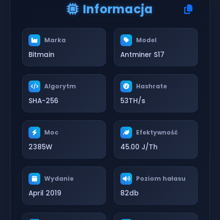
Informacja
Marka
Model
Bitmain
Antminer S17
Algorytm
Hashrate
SHA-256
53TH/s
Moc
Efektywność
2385W
45.00 J/Th
Wydanie
Poziom hałasu
April 2019
82db