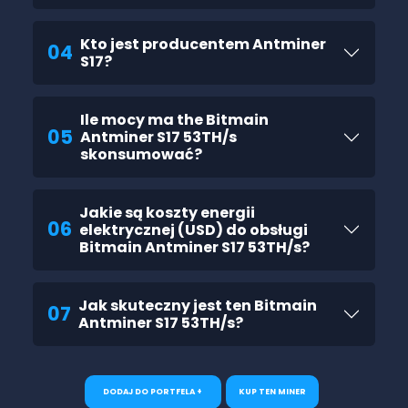
Kto jest producentem Antminer
04
S17?
Ile mocy ma the Bitmain
05
Antminer S17 53TH/s
skonsumować?
Jakie są koszty energii
06
elektrycznej (USD) do obsługi
Bitmain Antminer S17 53TH/s?
Jak skuteczny jest ten Bitmain
07
Antminer S17 53TH/s?
DODAJ DO PORTFELA +
KUP TEN MINER