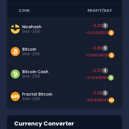
COIN
PROFIT/DAY
-2.33
$
Nicehash
SHA-256
-0.00002523
-2.85
$
Bitcoin
SHA-256
-0.00004025
-2.37
$
Bitcoin Cash
SHA-256
-0.00418055
-2.25
$
Fractal Bitcoin
SHA-256
-3.87845647
Currency Converter