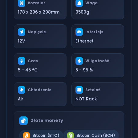
Rozmiar
Waga
178 x 296 x 298mm
9500g
Napięcie
Interfejs
12V
Ethernet
Czas
Wilgotność
5 - 45 °C
5 - 95 %
Chłodzenie
Sztelaż
Air
NOT Rack
Złote monety
Bitcoin (BTC)
Bitcoin Cash (BCH)