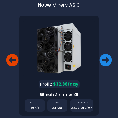
Nowe Minery ASIC
Profit:
$32.38/day
Bitmain Antminer X9
Pinec
Hashrate
Power
Efficiency
Has
1MH/s
2472W
2,472.00 J/Mh
1.