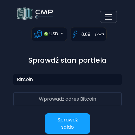
USD
/kwh
Sprawdź stan portfela
Sprawdź
saldo