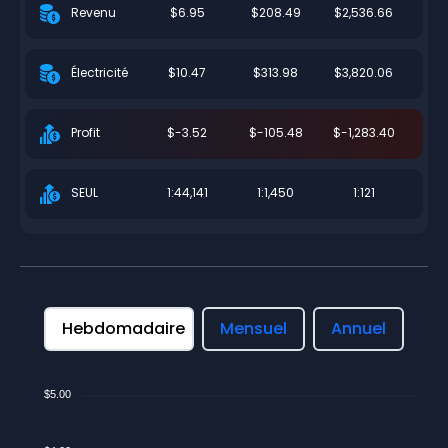
$6.95
$208.49
$2,536.66
Revenu
$10.47
$313.98
$3,820.06
Électricité
$-3.52
$-105.48
$-1,283.40
Profit
1:44,141
1:1,450
1:121
SEUL
Hebdomadaire
Mensuel
Annuel
$5.00