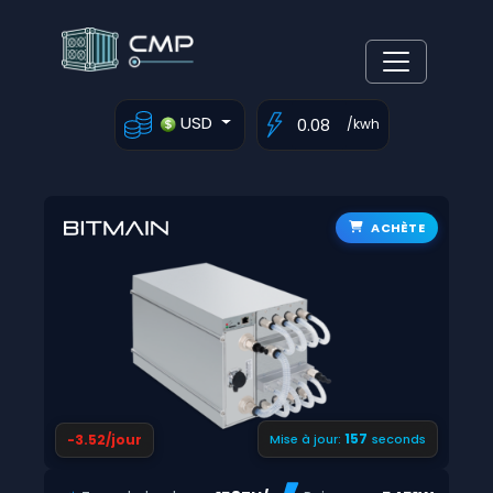
USD
/kwh
ACHÈTE
156
-3.52/jour
Mise à jour:
seconds