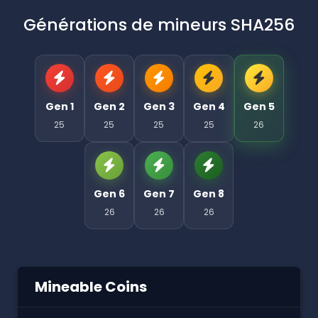
Générations de mineurs SHA256
Gen 1
Gen 2
Gen 3
Gen 4
Gen 5
25
25
25
25
26
Gen 6
Gen 7
Gen 8
26
26
26
Mineable Coins