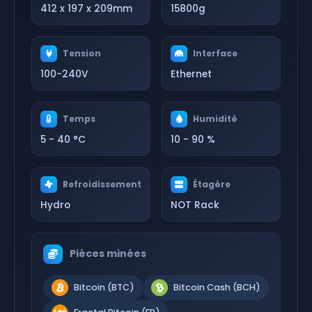
412 x 197 x 209mm
15800g
Tension
Interface
100-240V
Ethernet
Temps
Humidité
5 - 40 °C
10 - 90 %
Refroidissement
Étagère
Hydro
NOT Rack
Pièces minées
Bitcoin (BTC)
Bitcoin Cash (BCH)