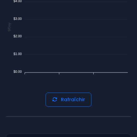
$4.00
$3.00
$/Day
$2.00
$1.00
$0.00
Rafraîchir