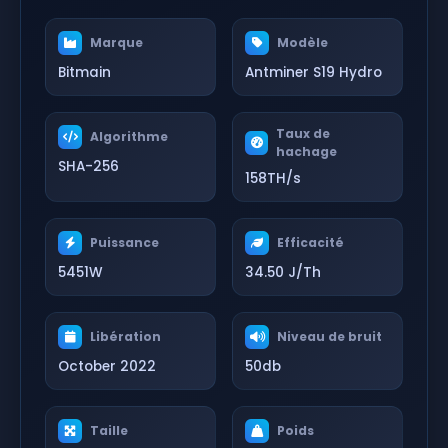
Marque
Modèle
Bitmain
Antminer S19 Hydro
Taux de
Algorithme
hachage
SHA-256
158TH/s
Puissance
Efficacité
5451W
34.50 J/Th
Libération
Niveau de bruit
October 2022
50db
Taille
Poids