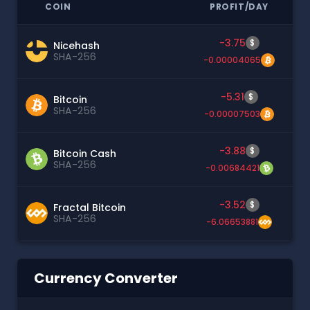
COIN
PROFIT/DAY
-3.75
$
Nicehash
SHA-256
-0.00004065
-5.31
$
Bitcoin
SHA-256
-0.00007503
-3.88
$
Bitcoin Cash
SHA-256
-0.00684421
-3.52
$
Fractal Bitcoin
SHA-256
-6.06653881
Currency Converter