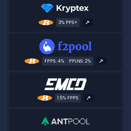
3% PPS+
FPPS: 4%
PPLNS: 2%
1.5% FPPS