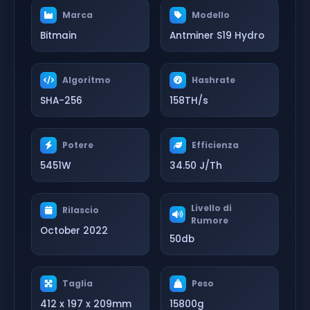
Marca
Modello
Bitmain
Antminer S19 Hydro
Algoritmo
Hashrate
SHA-256
158TH/s
Potere
Efficienza
5451W
34.50 J/Th
Livello di
Rilascio
Rumore
October 2022
50db
Taglia
Peso
412 x 197 x 209mm
15800g