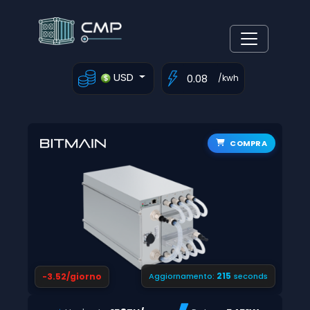
USD
/kwh
COMPRA
214
-3.52/giorno
Aggiornamento:
seconds