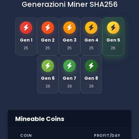
Generazioni Miner SHA256
Gen 1
Gen 2
Gen 3
Gen 4
Gen 5
25
25
25
25
26
Gen 6
Gen 7
Gen 8
26
26
26
Mineable Coins
COIN
PROFIT/DAY