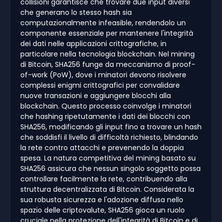
collisioni garantisce che trovare due input diversi
che generano lo stesso hash sia
computazionalmente infeasible, rendendolo un
componente essenziale per mantenere l'integrità
dei dati nelle applicazioni crittografiche, in
particolare nella tecnologia blockchain. Nel mining
di Bitcoin, SHA256 funge da meccanismo di proof-
of-work (PoW), dove i minatori devono risolvere
complessi enigmi crittografici per convalidare
nuove transazioni e aggiungere blocchi alla
blockchain. Questo processo coinvolge i minatori
che hashing ripetutamente i dati dei blocchi con
SHA256, modificando gli input fino a trovare un hash
che soddisfi il livello di difficoltà richiesto, blindando
la rete contro attacchi e prevenendo la doppia
spesa. La natura competitiva del mining basato su
SHA256 assicura che nessun singolo soggetto possa
controllare facilmente la rete, contribuendo alla
struttura decentralizzata di Bitcoin. Considerata la
sua robusta sicurezza e l'adozione diffusa nello
spazio delle criptovalute, SHA256 gioca un ruolo
cruciale nella protezione dell'integrità di Bitcoin e di