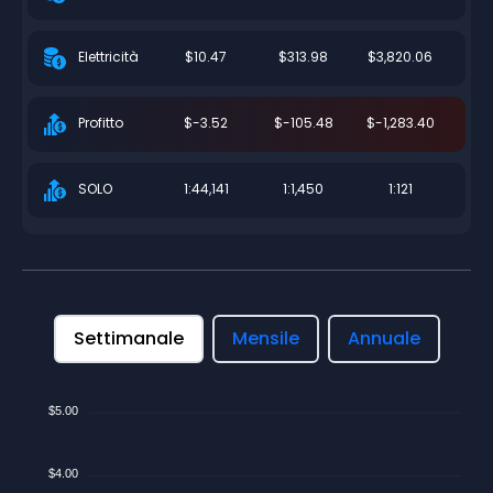
$10.47
$313.98
$3,820.06
Elettricità
$-3.52
$-105.48
$-1,283.40
Profitto
1:44,141
1:1,450
1:121
SOLO
Settimanale
Mensile
Annuale
$5.00
$4.00