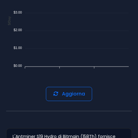
$3.00
$/Day
$2.00
$1.00
$0.00
Aggiorna
L'Antminer S19 Hydro di Bitmain (158Th) fornisce