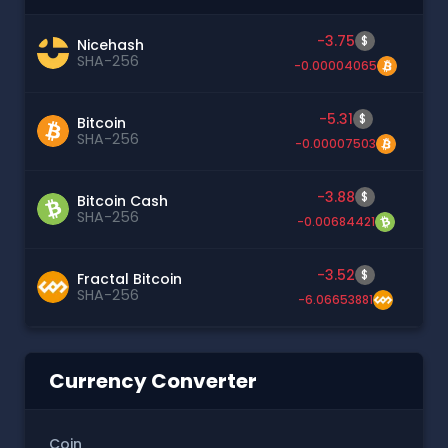
-3.75
$
Nicehash
SHA-256
-0.00004065
-5.31
$
Bitcoin
SHA-256
-0.00007503
-3.88
$
Bitcoin Cash
SHA-256
-0.00684421
-3.52
$
Fractal Bitcoin
SHA-256
-6.06653881
Currency Converter
Coin