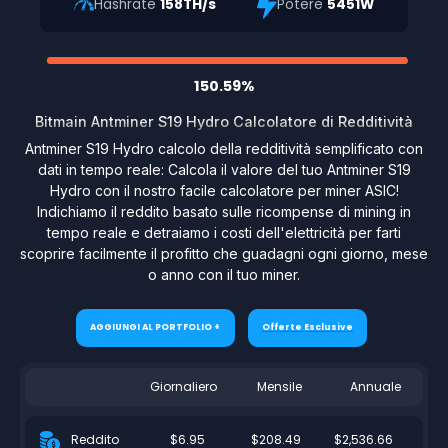
Hashrate
158TH/s
Potere
5451W
150.59%
Bitmain Antminer S19 Hydro Calcolatore di Redditività
Antminer S19 Hydro calcolo della redditività semplificato con
dati in tempo reale: Calcola il valore del tuo Antminer S19
Hydro con il nostro facile calcolatore per miner ASIC!
Indichiamo il reddito basato sulle ricompense di mining in
tempo reale e detraiamo i costi dell'elettricità per farti
scoprire facilmente il profitto che guadagni ogni giorno, mese
o anno con il tuo miner.
AGGIUNGI AL PORTFOLIO +
Offerte Esclusive
Giornaliero
Mensile
Annuale
$6.95
$208.49
$2,536.66
Reddito