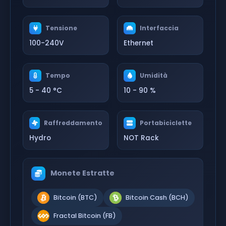
Tensione
Interfaccia
100-240V
Ethernet
Tempo
Umidità
5 - 40 °C
10 - 90 %
Raffreddamento
Portabiciclette
Hydro
NOT Rack
Monete Estratte
Bitcoin (BTC)
Bitcoin Cash (BCH)
Fractal Bitcoin (FB)