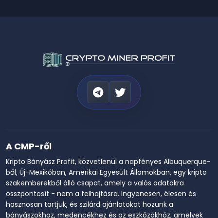
A CMP-ről
Kripto Bányász Profit, közvetlenül a napfényes Albuquerque-
ből, Új-Mexikóban, Amerikai Egyesült Államokban, egy kripto
szakemberekből álló csapat, amely a valós adatokra
összpontosít - nem a felhajtásra. Ingyenesen, élesen és
hasznosan tartjuk, és szilárd ajánlatokat hozunk a
bányászokhoz, medencékhez és az eszközökhöz, amelyek