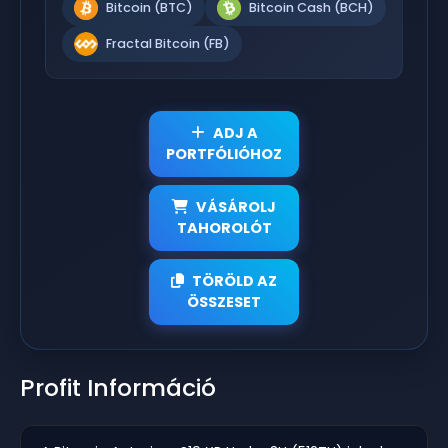
Bitcoin (BTC)
Bitcoin Cash (BCH)
Fractal Bitcoin (FB)
ADJ A
PORTFÓLIÓHOZ
VÁSÁROLJ
TAHOROLÓT
TÖRÖLD AZ
ÖSSZESET
Profit Információ