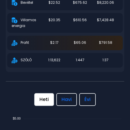
$22.52
$675.62
$8,220.06
Bevétel
$20.35
$610.56
$7,428.48
Villamos
energia
$2.17
$65.06
$791.58
Profit
1:13,622
1:447
1:37
SZÓLÓ
Heti
Havi
Évi
$5.00