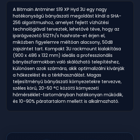
A Bitmain Antminer S19 XP Hyd 3U egy nagy
hatékonyságú bányászati megoldást kínál a SHA-
256 algoritmushoz, amelyet fejlett vízhűtési
technológiával terveztek, lehetővé téve, hogy az
iparágvezető 512Th/s hashrate-et érjen el,
miközben figyelemre méltóan alacsony, 50dB
zajszintet tart. Kompakt 3U rackmount kialakítása
(900 x 486 x 132 mm) ideális a professzionális
bányászfarmokban való skálázható telepítéshez,
különösen azok számára, akik optimalizálni kívánják
a hőkezelést és a térkihasználást. Magas
teljesítményű bányászati környezetekre tervezve,
széles körű, 20–50 °C közötti környezeti
hőmérséklet-tartományban hatékonyan működik,
és 10–90% páratartalom mellett is alkalmazható.