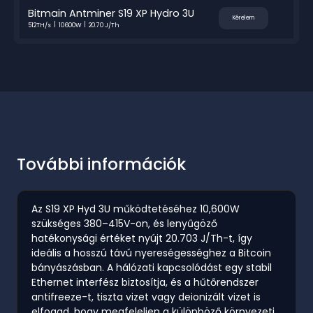
Bitmain Antminer S19 XP Hydro 3U
Kérelem
512TH/s
10600W
20.70 J/Th
További információk
Az S19 XP Hyd 3U működtetéséhez 10,600W
szükséges 380–415V-on, és lenyűgöző
hatékonysági értéket nyújt 20.703 J/Th-t, így
ideális a hosszú távú nyereségességhez a Bitcoin
bányászásban. A hálózati kapcsolódást egy stabil
Ethernet interfész biztosítja, és a hűtőrendszer
antifreeze-t, tiszta vizet vagy deionizált vizet is
elfogad, hogy megfeleljen a különböző környezeti