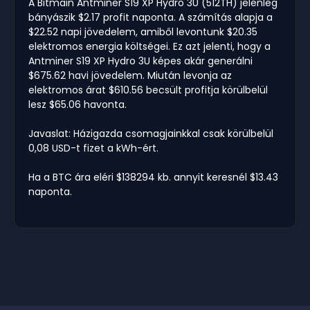
A Bitmain Antminer S19 XP Hydro 3U (512TH) jelenleg
bányászik $2.17 profit naponta. A számítás alapja a
$22.52 napi jövedelem, amiből levontunk $20.35
elektromos energia költségei. Ez azt jelenti, hogy a
Antminer S19 XP Hydro 3U képes akár generálni
$675.62 havi jövedelem. Miután levonja az
elektromos árat $610.56 becsült profitja körülbelül
lesz $65.06 havonta.
Javaslat: Házigazda csomagjainkkal csak körülbelül
0,08 USD-t fizet a kWh-ért.
Ha a BTC ára eléri $138294 kb. annyit keresnél $13.43
naponta.