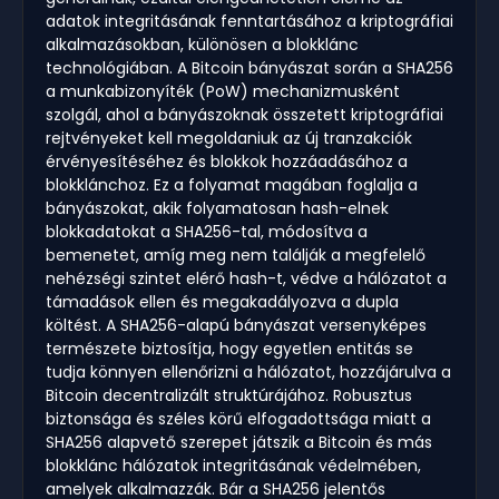
adatok integritásának fenntartásához a kriptográfiai
alkalmazásokban, különösen a blokklánc
technológiában. A Bitcoin bányászat során a SHA256
a munkabizonyíték (PoW) mechanizmusként
szolgál, ahol a bányászoknak összetett kriptográfiai
rejtvényeket kell megoldaniuk az új tranzakciók
érvényesítéséhez és blokkok hozzáadásához a
blokklánchoz. Ez a folyamat magában foglalja a
bányászokat, akik folyamatosan hash-elnek
blokkadatokat a SHA256-tal, módosítva a
bemenetet, amíg meg nem találják a megfelelő
nehézségi szintet elérő hash-t, védve a hálózatot a
támadások ellen és megakadályozva a dupla
költést. A SHA256-alapú bányászat versenyképes
természete biztosítja, hogy egyetlen entitás se
tudja könnyen ellenőrizni a hálózatot, hozzájárulva a
Bitcoin decentralizált struktúrájához. Robusztus
biztonsága és széles körű elfogadottsága miatt a
SHA256 alapvető szerepet játszik a Bitcoin és más
blokklánc hálózatok integritásának védelmében,
amelyek alkalmazzák. Bár a SHA256 jelentős