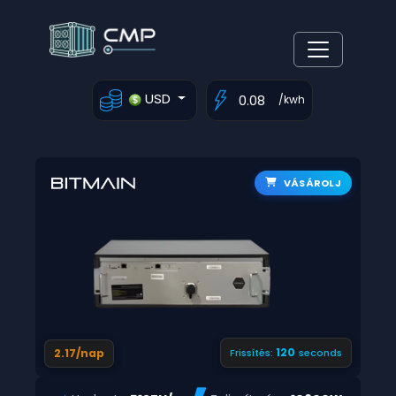
USD
/kwh
VÁSÁROLJ
119
2.17/nap
Frissítés:
seconds