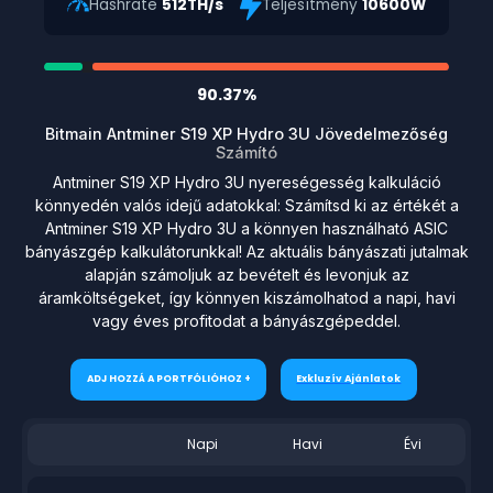
Hashrate
512TH/s
Teljesítmény
10600W
90.37%
Bitmain Antminer S19 XP Hydro 3U Jövedelmezőség
Számító
Antminer S19 XP Hydro 3U nyereségesség kalkuláció
könnyedén valós idejű adatokkal: Számítsd ki az értékét a
Antminer S19 XP Hydro 3U a könnyen használható ASIC
bányászgép kalkulátorunkkal! Az aktuális bányászati jutalmak
alapján számoljuk az bevételt és levonjuk az
áramköltségeket, így könnyen kiszámolhatod a napi, havi
vagy éves profitodat a bányászgépeddel.
ADJ HOZZÁ A PORTFÓLIÓHOZ +
Exkluzív Ajánlatok
Napi
Havi
Évi