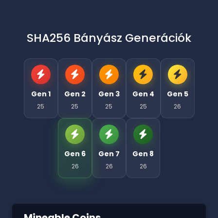
SHA256 Bányász Generációk
Gen 1
Gen 2
Gen 3
Gen 4
Gen 5
25
25
25
25
26
Gen 6
Gen 7
Gen 8
26
26
26
Mineable Coins