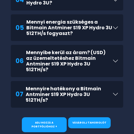
Hydro 3U?
Mennyi energia szükséges a
05
Bitmain Antminer S19 XP Hydro 3U
512TH/s fogyaszt?
Mennyibe kerül az áram? (USD)
az üzemeltetéshez Bitmain
06
Antminer S19 XP Hydro 3U
512TH/s?
Mennyire hatékony a Bitmain
07
Antminer S19 XP Hydro 3U
512TH/s?
ADJ HOZZÁ A
VÁSÁROLJ TAHOROLÓT
PORTFÓLIÓHOZ +