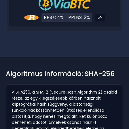
PPS+: 4%
PPLNS: 2%
Algoritmus Információ: SHA-256
A SHA256, a SHA-2 (Secure Hash Algorithm 2) család
része, az egyik legszélesebb körben használt
kriptográfiai hash függvény, a biztonsági
funkcióinak köszönhetően. Ütközés ellenállása
biztosítja, hogy nehéz megtalálni két különböző
bemeneti adatot, amelyek azonos hash-t
generálnak, ezáltal elengedhetetlen eleme az