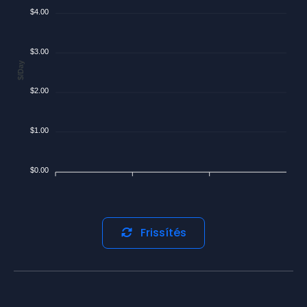
$4.00
$3.00
$/Day
$2.00
$1.00
$0.00
Frissítés