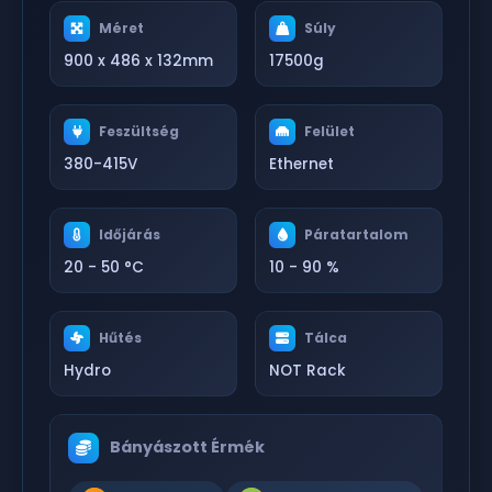
Méret
Súly
900 x 486 x 132mm
17500g
Feszültség
Felület
380-415V
Ethernet
Időjárás
Páratartalom
20 - 50 °C
10 - 90 %
Hűtés
Tálca
Hydro
NOT Rack
Bányászott Érmék