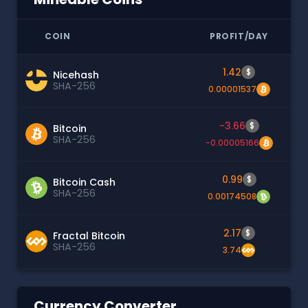
COIN
PROFIT/DAY
1.42
$
Nicehash
SHA-256
0.00001537
-3.66
$
Bitcoin
SHA-256
-0.00005166
0.99
$
Bitcoin Cash
SHA-256
0.00174508
2.17
$
Fractal Bitcoin
SHA-256
3.74
Currency Converter