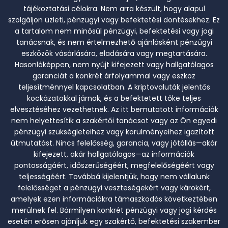
tájékoztatási célokra. Nem arra készült, hogy alapul
szolgáljon üzleti, pénzügyi vagy befektetési döntésekhez. Ez
a tartalom nem minősül pénzügyi, befektetési vagy jogi
tanácsnak, és nem értelmezhető ajánlásként pénzügyi
eszközök vásárlására, eladására vagy megtartására.
Hasonlóképpen, nem nyújt kifejezett vagy hallgatólagos
garanciát a konkrét árfolyammal vagy eszköz
teljesítménnyel kapcsolatban. A kriptovaluták jelentős
kockázatokkal járnak, és a befektetett tőke teljes
elvesztéséhez vezethetnek. Az itt bemutatott információk
nem helyettesítik a szakértői tanácsot vagy az Ön egyedi
pénzügyi szükségleteihez vagy körülményeihez igazított
útmutatást. Nincs felelősség, garancia, vagy jótállás—akár
kifejezett, akár hallgatólagos—az információk
pontosságáért, időszerűségéért, megfelelőségéért vagy
teljességéért. Továbbá kijelentjük, hogy nem vállalunk
felelősséget a pénzügyi veszteségekért vagy károkért,
amelyek ezen információkra támaszkodás következtében
merülnek fel. Bármilyen konkrét pénzügyi vagy jogi kérdés
esetén erősen ajánljuk egy szakértő, befektetési szakember