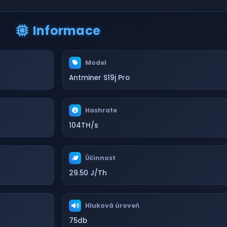
Informace
Model
Antminer S19j Pro
Hashrate
104TH/s
Účinnost
29.50 J/Th
Hluková úroveň
75db