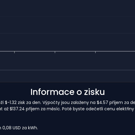
Informace o zisku
í $-1.32 zisk za den. Výpočty jsou založeny na $4.57 příjem za de
 až $137.24 příjem za měsíc. Poté byste odečetli cenu elektřiny
m 0,08 USD za kWh.