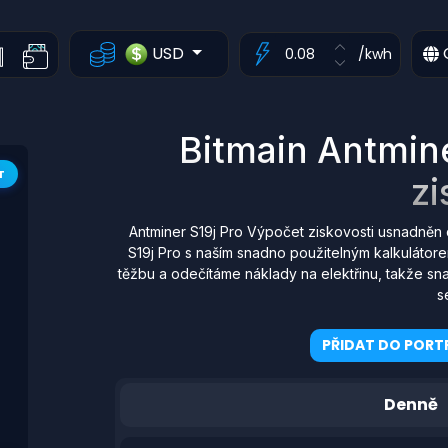
USD
/kwh
Bitmain Antmine
T
zi
Antminer S19j Pro Výpočet ziskovosti usnadněn 
S19j Pro s naším snadno použitelným kalkulátor
těžbu a odečítáme náklady na elektřinu, takže sn
s
PŘIDAT DO PORTF
Denně