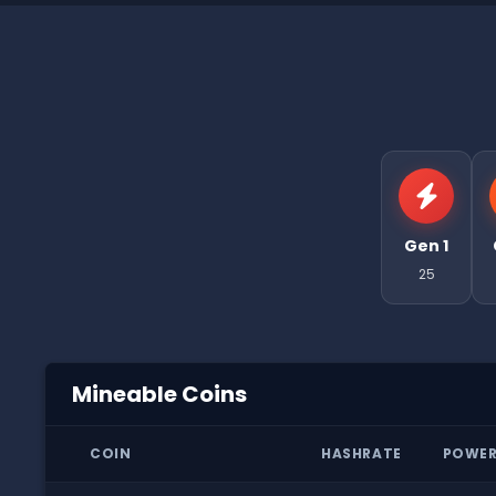
Gen 1
25
Mineable Coins
COIN
HASHRATE
POWE