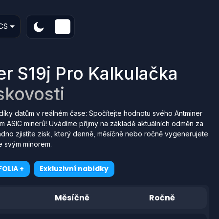
CS
r S19j Pro Kalkulačka
skovosti
díky datům v reálném čase: Spočítejte hodnotu svého Antminer
em ASIC minerů! Uvádíme příjmy na základě aktuálních odměn za
adno zjistíte zisk, který denně, měsíčně nebo ročně vygenerujete
e svým minorem.
OLIA +
Exkluzivní nabídky
Měsíčně
Ročně