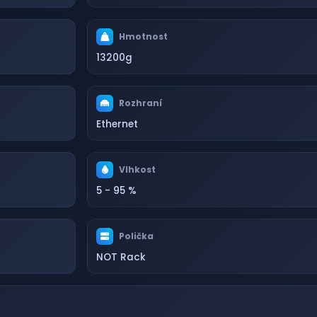
Hmotnost
13200g
Rozhraní
Ethernet
Vlhkost
5 - 95 %
Polička
NOT Rack