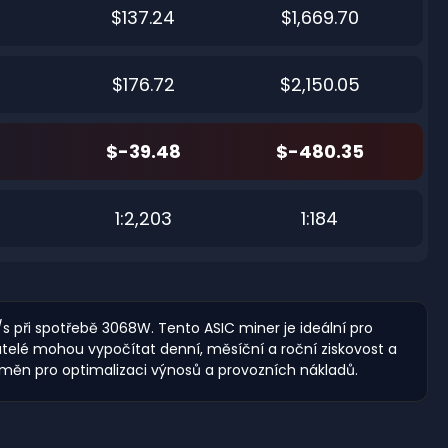
$137.24
$1,669.70
$176.72
$2,150.05
$-39.48
$-480.35
1:2,203
1:184
/s při spotřebě 3068W. Tento ASIC miner je ideální pro
vatelé mohou vypočítat denní, měsíční a roční ziskovost a
 měn pro optimalizaci výnosů a provozních nákladů.