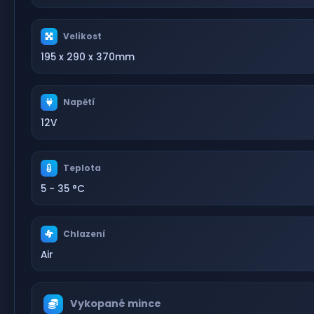
Velikost
195 x 290 x 370mm
Napětí
12V
Teplota
5 - 35 °C
Chlazení
Air
Vykopané mince