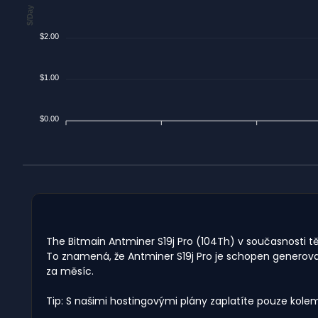
$/Day
$2.00
$1.00
$0.00
The Bitmain Antminer S19j Pro (104Th) v současnosti těž
To znamená, že Antminer S19j Pro je schopen generovat
za měsíc.
Tip: S našimi hostingovými plány zaplatíte pouze kole