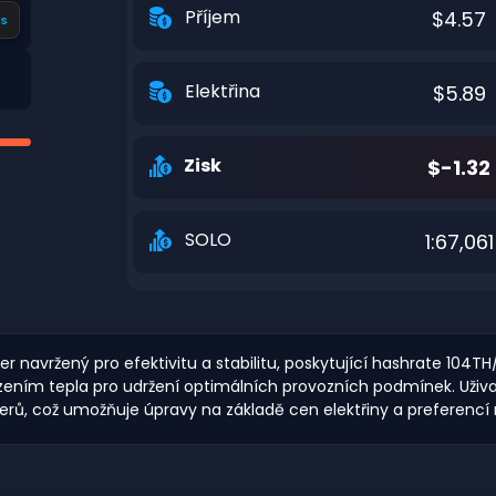
Příjem
$4.57
s
Elektřina
$5.89
Zisk
$-1.32
SOLO
1:67,061
 navržený pro efektivitu a stabilitu, poskytující hashrate 104TH
 řízením tepla pro udržení optimálních provozních podmínek. Uži
nerů, což umožňuje úpravy na základě cen elektřiny a preferencí