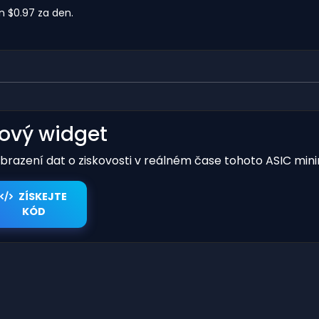
 $0.97 za den.
kový widget
obrazení dat o ziskovosti v reálném čase tohoto ASIC mini
ZÍSKEJTE
KÓD