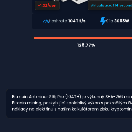
113
-1.32/den
Aktualizace:
second
Hashrate
104TH/s
Síla
3068W
128.77%
Bitmain Antminer S19j Pro (104TH) je výkonný SHA-256 miner
Bitcoin mining, poskytující spolehlivý výkon s pokročilým
náklady na elektřinu s naším kalkulátorem zisku kryptomi