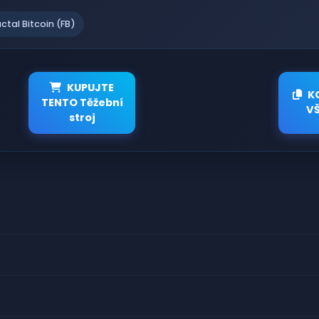
actal Bitcoin (FB)
KUPUJTE
K
TENTO Těžební
V
stroj