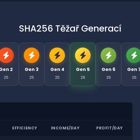
SHA256 Těžař Generací
Gen 2
Gen 3
Gen 4
Gen 5
Gen 6
Gen 
25
25
25
26
26
26
R
EFFICIENCY
INCOME/DAY
PROFIT/DAY