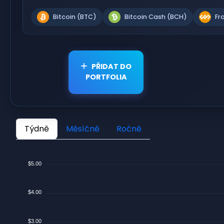
Bitcoin (BTC)
Bitcoin Cash (BCH)
Fr
PŘIDAT DO
PORTFOLIA
Týdně
Měsíčně
Ročně
$5.00
$4.00
$3.00