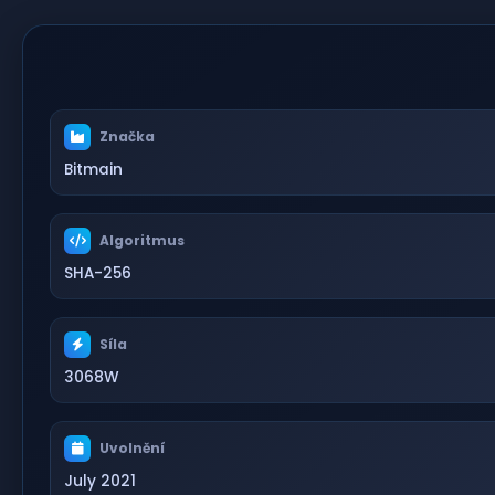
Značka
Bitmain
Algoritmus
SHA-256
Síla
3068W
Uvolnění
July 2021