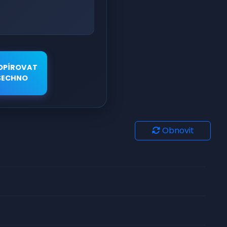
OPÍROVAT
ŠECHNO
Obnovit