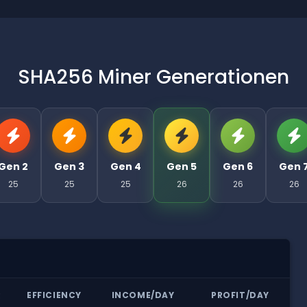
SHA256 Miner Generationen
Gen 2
Gen 3
Gen 4
Gen 5
Gen 6
Gen 
25
25
25
26
26
26
R
EFFICIENCY
INCOME/DAY
PROFIT/DAY