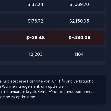
$137.24
$1,669.70
$176.72
$2,150.05
$-39.48
$-480.35
1:2,203
1:184
rde. Er bietet eine Hashrate von 104TH/s und verbraucht
tlichem Wärmemanagement, um optimale
ten mit unserem Krypto-Miner-Profitrechner berechnen,
sten zu optimieren.