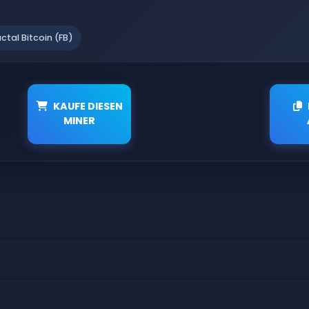
actal Bitcoin (FB)
KAUFE DIESEN
MINER