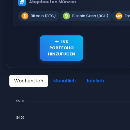
Abgebauten Münzen
Bitcoin (BTC)
Bitcoin Cash (BCH)
Fr
INS
PORTFOLIO
HINZUFÜGEN
Wöchentlich
Monatlich
Jährlich
$5.00
$4.00