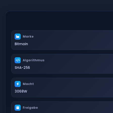
Marke
Bitmain
Algorithmus
SHA-256
Macht
3068W
Freigabe