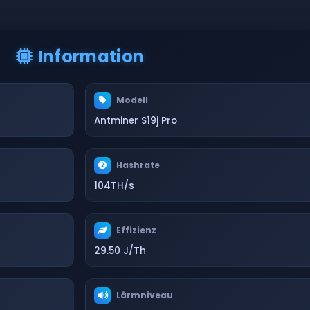
Information
Modell
Antminer S19j Pro
Hashrate
104TH/s
Effizienz
29.50 J/Th
Lärmniveau