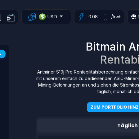
USD
/kwh
Bitmain A
N
Rentabi
Antminer S19j Pro Rentabilitätsberechnung einfac
mit unserem einfach zu bedienenden ASIC-Miner-
Mining-Belohnungen an und ziehen die Stromkost
täglich, monatlich od
ZUM PORTFOLIO HIN
Täglich