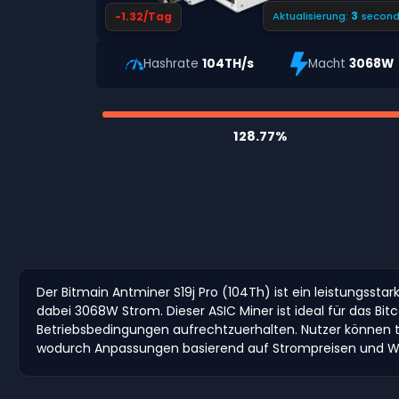
2
-1.32/Tag
Aktualisierung:
second
Hashrate
104TH/s
Macht
3068W
128.77%
Der Bitmain Antminer S19j Pro (104Th) ist ein leistungsstar
dabei 3068W Strom. Dieser ASIC Miner ist ideal für das 
Betriebsbedingungen aufrechtzuerhalten. Nutzer können t
wodurch Anpassungen basierend auf Strompreisen und Wä