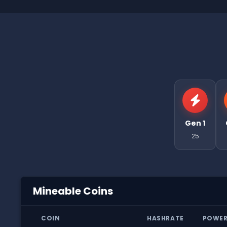
Gen 1
25
Mineable Coins
COIN
HASHRATE
POWE