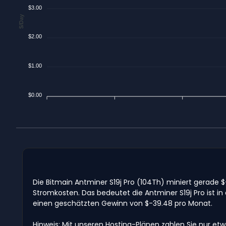
$3.00
$/Day
$2.00
$1.00
$0.00
Die Bitmain Antminer S19j Pro (104Th) miniert gerade
Stromkosten. Das bedeutet die Antminer S19j Pro ist i
einen geschätzten Gewinn von $-39.48 pro Monat.
Hinweis: Mit unseren Hosting-Plänen zahlen Sie nur et