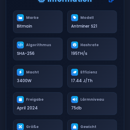
Marke
Modell
Bitmain
Antminer S21
Algorithmus
Hashrate
SHA-256
195TH/s
Macht
Effizienz
3400W
17.44 J/Th
Freigabe
Lärmniveau
April 2024
75db
Größe
Gewicht