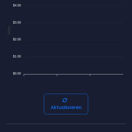
$4.00
$3.00
$/Day
$2.00
$1.00
$0.00
Aktualisieren