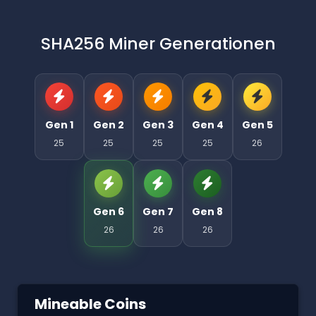
SHA256 Miner Generationen
Gen 1
Gen 2
Gen 3
Gen 4
Gen 5
25
25
25
25
26
Gen 6
Gen 7
Gen 8
26
26
26
Mineable Coins