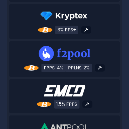
3% PPS+
FPPS: 4%
PPLNS: 2%
1.5% FPPS