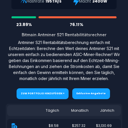
Hashrate
195TH/s
Macht
3400W
23.89%
76.11%
Bitmain Antminer S21 Rentabilitätsrechner
Antminer S21 Rentabilitätsberechnung einfach mit
Echtzeitdaten: Berechne den Wert deines Antminer S21 mit
unserem einfach zu bedienenden ASIC-Miner-Rechner! Wir
geben das Einkommen basierend auf den Echtzeit-Mining-
Belohnungen an und ziehen die Stromkosten ab, damit Sie
einfach den Gewinn ermitteln können, den Sie täglich,
monatlich oder jährlich mit Ihrem Miner erzielen.
ZUM PORTFOLIO HINZUFÜGEN +
Exklusive Angebote
Täglich
Monatlich
Jährlich
$8.58
$257.32
$3,130.69