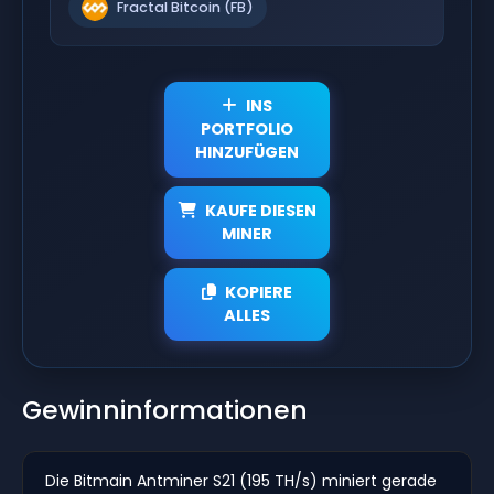
Fractal Bitcoin (FB)
INS
PORTFOLIO
HINZUFÜGEN
KAUFE DIESEN
MINER
KOPIERE
ALLES
Gewinninformationen
Die Bitmain Antminer S21 (195 TH/s) miniert gerade