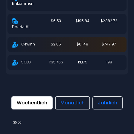
Einkommen
$6.53
$195.84
$2,382.72
Elektrizität
$2.05
$61.48
$747.97
Gewinn
1:35,766
1:1,175
1:98
SOLO
Wöchentlich
Monatlich
Jährlich
$5.00