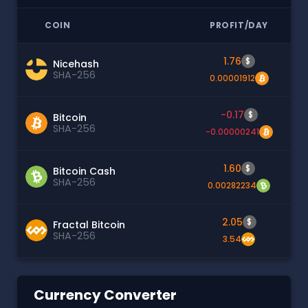
COIN
PROFIT/DAY
1.76
$
Nicehash
SHA-256
0.00001912
-0.17
$
Bitcoin
SHA-256
-0.00000241
1.60
$
Bitcoin Cash
SHA-256
0.00282234
2.05
$
Fractal Bitcoin
SHA-256
3.54
Currency Converter