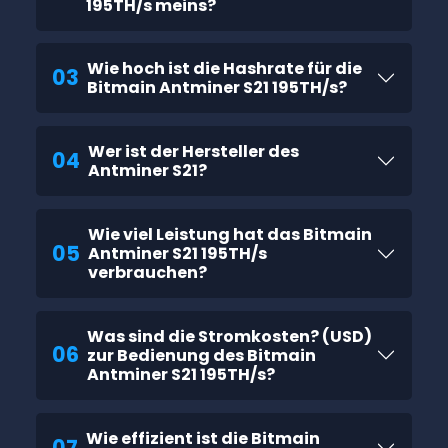
195TH/s meins?
Wie hoch ist die Hashrate für die
03
Bitmain Antminer S21 195TH/s?
Wer ist der Hersteller des
04
Antminer S21?
Wie viel Leistung hat das Bitmain
05
Antminer S21 195TH/s
verbrauchen?
Was sind die Stromkosten? (USD)
06
zur Bedienung des Bitmain
Antminer S21 195TH/s?
Wie effizient ist die Bitmain
07