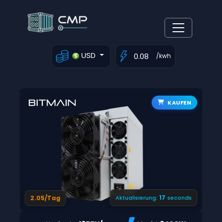
USD
/kwh
KAUFEN
16
2.05/Tag
Aktualisierung:
seconds