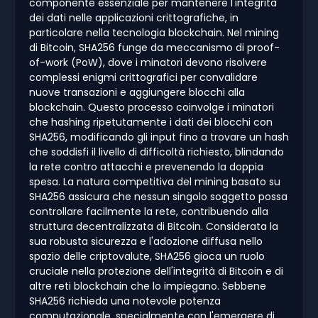
componente essenziale per mantenere l'integrità
dei dati nelle applicazioni crittografiche, in
particolare nella tecnologia blockchain. Nel mining
di Bitcoin, SHA256 funge da meccanismo di proof-
of-work (PoW), dove i minatori devono risolvere
complessi enigmi crittografici per convalidare
nuove transazioni e aggiungere blocchi alla
blockchain. Questo processo coinvolge i minatori
che hashing ripetutamente i dati dei blocchi con
SHA256, modificando gli input fino a trovare un hash
che soddisfi il livello di difficoltà richiesto, blindando
la rete contro attacchi e prevenendo la doppia
spesa. La natura competitiva del mining basato su
SHA256 assicura che nessun singolo soggetto possa
controllare facilmente la rete, contribuendo alla
struttura decentralizzata di Bitcoin. Considerata la
sua robusta sicurezza e l'adozione diffusa nello
spazio delle criptovalute, SHA256 gioca un ruolo
cruciale nella protezione dell'integrità di Bitcoin e di
altre reti blockchain che lo impiegano. Sebbene
SHA256 richieda una notevole potenza
computazionale, specialmente con l'emergere di