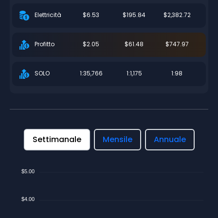
$6.53
$195.84
$2,382.72
Elettricità
$2.05
$61.48
$747.97
Profitto
1:35,766
1:1,175
1:98
SOLO
Settimanale
Mensile
Annuale
$5.00
$4.00