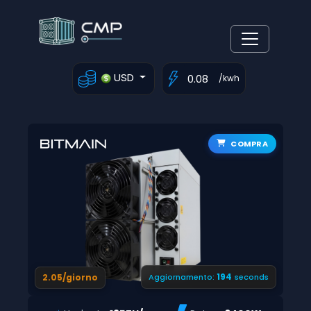
USD
/kwh
COMPRA
193
2.05/giorno
Aggiornamento:
seconds