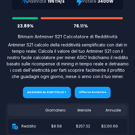
Hashrate
195TH/s
Potere
3400W
23.89%
76.11%
Bitmain Antminer S21 Calcolatore di Redditività
Antminer S21 calcolo della redditività semplificato con dati in
tempo reale: Calcola il valore del tuo Antminer S21 con il
nostro facile calcolatore per miner ASIC! Indichiamo il reddito
basato sulle ricompense di mining in tempo reale e detraiamo
i costi dell'elettricità per farti scoprire facilmente il profitto
che guadagni ogni giorno, mese o anno con il tuo miner.
AGGIUNGI AL PORTFOLIO +
Offerte Esclusive
Giornaliero
Mensile
Annuale
$8.58
$257.32
$3,130.69
Reddito