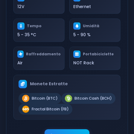
12V
Ethernet
Tempo
Umidità
5 - 35 °C
5 - 90 %
Raffreddamento
Portabiciclette
Air
NOT Rack
Monete Estratte
Bitcoin (BTC)
Bitcoin Cash (BCH)
Fractal Bitcoin (FB)