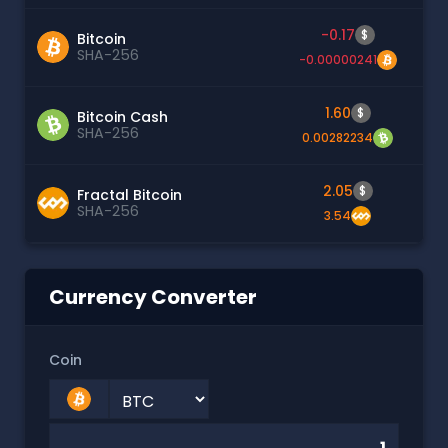
-0.17
$
Bitcoin
SHA-256
-0.00000241
1.60
$
Bitcoin Cash
SHA-256
0.00282234
2.05
$
Fractal Bitcoin
SHA-256
3.54
Currency Converter
Coin