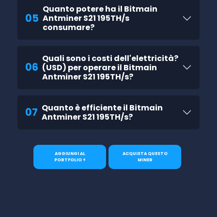
Quanto potere ha il Bitmain
05
Antminer S21 195TH/s
consumare?
Quali sono i costi dell'elettricità?
06
(USD) per operare il Bitmain
Antminer S21 195TH/s?
Quanto è efficiente il Bitmain
07
Antminer S21 195TH/s?
AGGIUNGI AL
ACQUISTA QUESTO
PORTFOLIO +
MINER