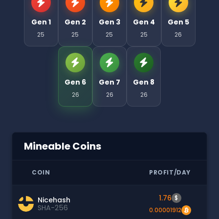
Gen 1
Gen 2
Gen 3
Gen 4
Gen 5
25
25
25
25
26
Gen 6
Gen 7
Gen 8
26
26
26
Mineable Coins
COIN
PROFIT/DAY
1.76
$
Nicehash
SHA-256
0.00001912