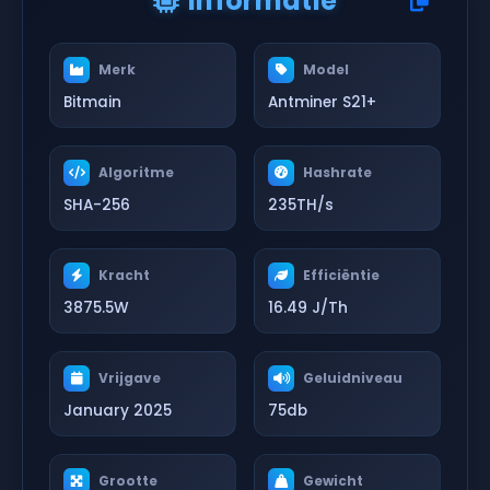
Informatie
Merk
Model
Bitmain
Antminer S21+
Algoritme
Hashrate
SHA-256
235TH/s
Kracht
Efficiëntie
3875.5W
16.49 J/Th
Vrijgave
Geluidniveau
January 2025
75db
Grootte
Gewicht