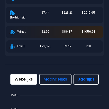
$7.44
$223.23
$2,715.95
Elektriciteit
$2.90
$86.87
$1,056.93
Winst
1:29,678
1:975
1:81
ENKEL
Wekelijks
Maandelijks
Jaarlijks
$5.00
$4.00