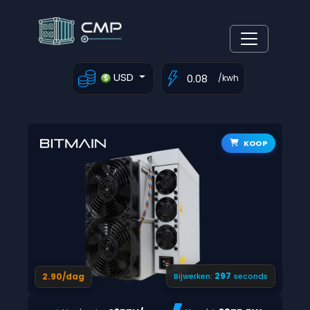
USD
/kwh
KOOP
296
2.90/dag
Bijwerken:
seconds