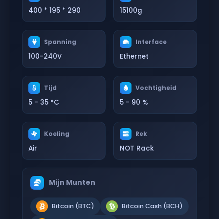
400 * 195 * 290
15100g
Spanning
Interface
100-240V
Ethernet
Tijd
Vochtigheid
5 - 35 °C
5 - 90 %
Koeling
Rek
Air
NOT Rack
Mijn Munten
Bitcoin (BTC)
Bitcoin Cash (BCH)