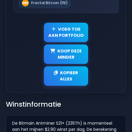
Fractal Bitcoin (FB)
VOEG TOE
AAN PORTFOLIO
KOOP DEZE
MINDER
KOPIEER
ALLES
Winstinformatie
De Bitmain Antminer S21+ (235Th) is momenteel
aan het mijnen $2.90 winst per dag. De berekening