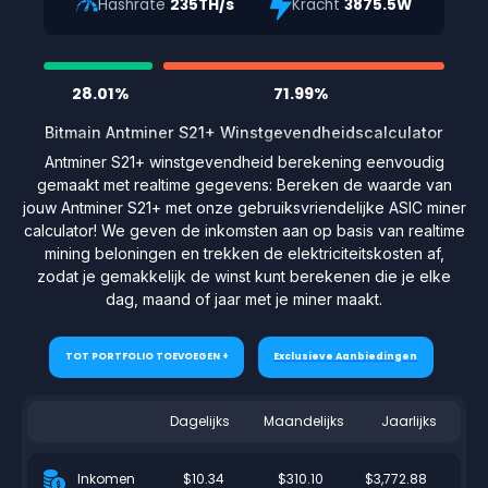
Hashrate
235TH/s
Kracht
3875.5W
28.01%
71.99%
Bitmain Antminer S21+ Winstgevendheidscalculator
Antminer S21+ winstgevendheid berekening eenvoudig
gemaakt met realtime gegevens: Bereken de waarde van
jouw Antminer S21+ met onze gebruiksvriendelijke ASIC miner
calculator! We geven de inkomsten aan op basis van realtime
mining beloningen en trekken de elektriciteitskosten af,
zodat je gemakkelijk de winst kunt berekenen die je elke
dag, maand of jaar met je miner maakt.
TOT PORTFOLIO TOEVOEGEN +
Exclusieve Aanbiedingen
Dagelijks
Maandelijks
Jaarlijks
$10.34
$310.10
$3,772.88
Inkomen