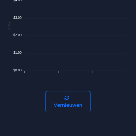
$3.00
$/Day
$2.00
$1.00
$0.00
Vernieuwen