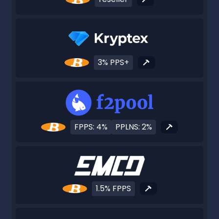
3% PPS+
FPPS: 4%
PPLNS: 2%
1.5% FPPS