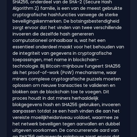
SHA256, onderdeel van de SHA-2 (Secure Hash
Algorithm 2) familie, is een van de meest gebruikte
cryptografische hashfuncties vanwege de sterke
beveiligingskenmerken. De botsingsbestendigheid
zorgt ervoor dat het vinden van twee verschillende
invoeren die dezelfde hash genereren
computationeel onhaalbaar is, wat het een
essentieel onderdeel maakt voor het behouden van
de integriteit van gegevens in cryptografische
toepassingen, met name in blockchain-
technologie. Bij Bitcoin-mijnbouw fungeert SHA256
als het proof-of-work (PoW) mechanisme, waar
miners complexe cryptografische puzzels moeten
oplossen om nieuwe transacties te valideren en
blokken aan de blockchain toe te voegen. Dit
proces houdt in dat miners herhaaldelijk
blokgegevens hash en SHA256 gebruiken, invoeren
aanpassen totdat ze een hash vinden die aan het
vereiste moeilijkheidsniveau voldoet, waarmee ze
het netwerk beveiligen tegen aanvallen en dubbel
uitgeven voorkomen. De concurrerende aard van
op SHA256 gebaseerde mijnbouw zorgt ervoor dat