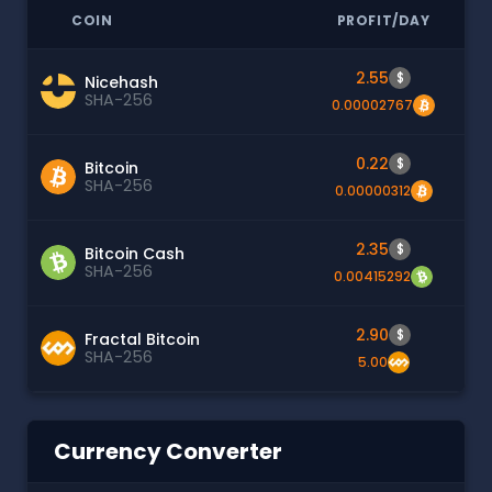
COIN
PROFIT/DAY
2.55
$
Nicehash
SHA-256
0.00002767
0.22
$
Bitcoin
SHA-256
0.00000312
2.35
$
Bitcoin Cash
SHA-256
0.00415292
2.90
$
Fractal Bitcoin
SHA-256
5.00
Currency Converter