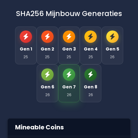
SHA256 Mijnbouw Generaties
Gen 1
Gen 2
Gen 3
Gen 4
Gen 5
25
25
25
25
26
Gen 6
Gen 7
Gen 8
26
26
26
Mineable Coins