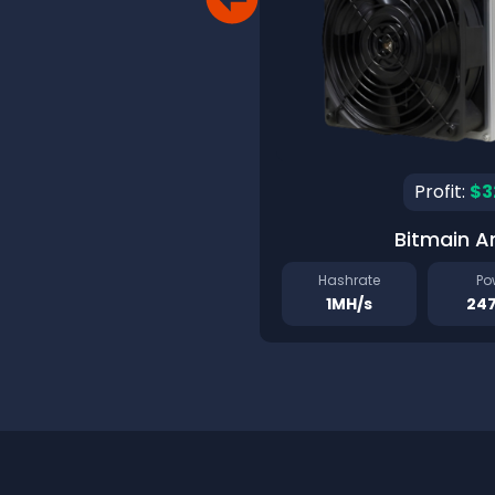
Profit:
$3
Bitmain A
Hashrate
Po
1MH/s
24