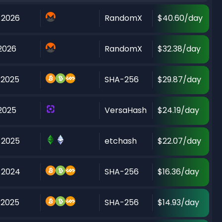
 2026
RandomX
$40.60/day
 2026
RandomX
$32.38/day
 2025
SHA-256
$29.87/day
 2025
VersaHash
$24.19/day
 2025
etchash
$22.07/day
 2024
SHA-256
$16.36/day
 2025
SHA-256
$14.93/day