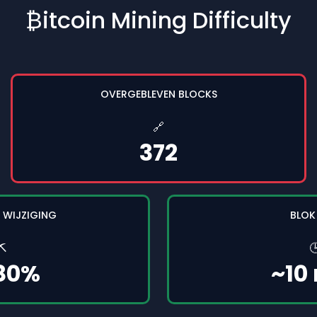
₿itcoin Mining Difficulty
OVERGEBLEVEN BLOCKS
🔗
372
 WIJZIGING
BLOK
⛏️

.80%
~10