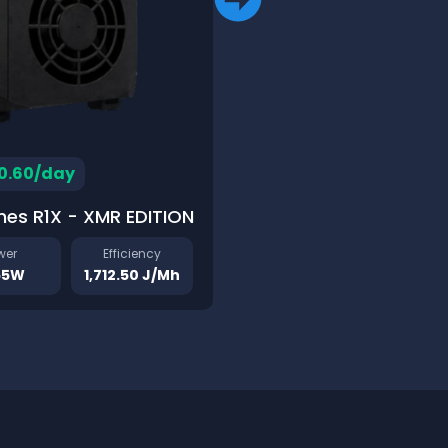
0.60/day
hes R1X - XMR EDITION
wer
Efficiency
55W
1,712.50 J/Mh