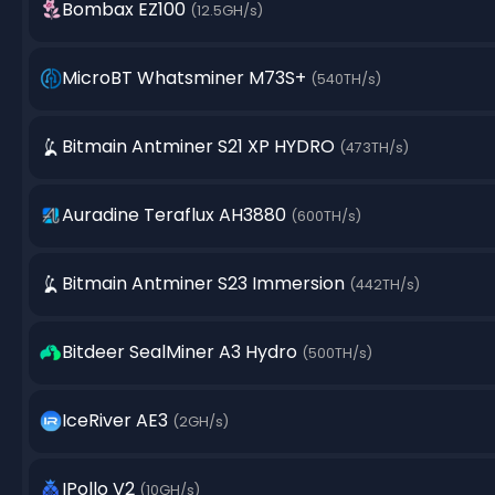
Bombax EZ100
(12.5GH/s)
MicroBT Whatsminer M73S+
(540TH/s)
Bitmain Antminer S21 XP HYDRO
(473TH/s)
Auradine Teraflux AH3880
(600TH/s)
Bitmain Antminer S23 Immersion
(442TH/s)
Bitdeer SealMiner A3 Hydro
(500TH/s)
IceRiver AE3
(2GH/s)
IPollo V2
(10GH/s)