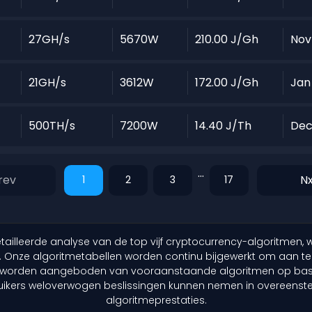
27GH/s
5670W
210.00 J/Gh
Nov
21GH/s
3612W
172.00 J/Gh
Jan
500TH/s
7200W
14.40 J/Th
Dec
...
1
2
3
17
tailleerde analyse van de top vijf cryptocurrency-algoritmen
 Onze algoritmetabellen worden continu bijgewerkt om aan te s
s worden aangeboden van vooraanstaande algoritmen op bas
ruikers weloverwogen beslissingen kunnen nemen in overeen
algoritmeprestaties.