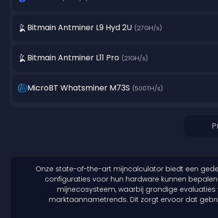
Bitmain Antminer L9 Hyd 2U
(27GH/s)
Bitmain Antminer L11 Pro
(21GH/s)
MicroBT Whatsminer M73S
(500TH/s)
Onze state-of-the-art mijncalculator biedt een gede
configuraties voor hun hardware kunnen bepalen.
mijnecosysteem, waarbij grondige evaluatie
marktaannametrends. Dit zorgt ervoor dat geb