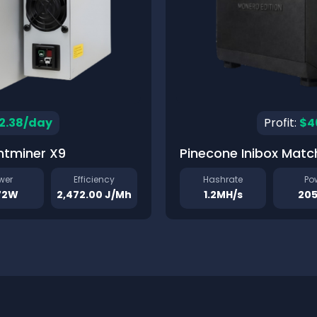
2.38/day
Profit:
$4
ntminer X9
Pinecone Inibox Matc
wer
Efficiency
Hashrate
Po
72W
2,472.00 J/Mh
1.2MH/s
20