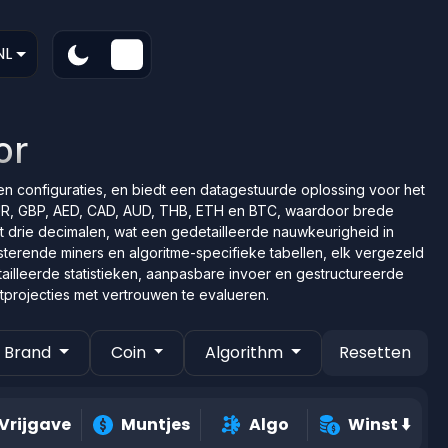
NL
or
en configuraties, en biedt een datagestuurde oplossing voor het
 EUR, GBP, AED, CAD, AUD, THB, ETH en BTC, waardoor brede
ot drie decimalen, wat een gedetailleerde nauwkeurigheid in
sterende miners en algoritme-specifieke tabellen, elk vergezeld
tailleerde statistieken, aanpasbare invoer en gestructureerde
stprojecties met vertrouwen te evalueren.
Brand
Coin
Algorithm
Resetten
Vrijgave
Muntjes
Algo
Winst
⬇️