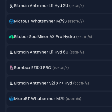
Bitmain Antminer L11 Hyd 2U
(35GH/s)
MicroBT Whatsminer M79S
(930TH/s)
Bitdeer SealMiner A3 Pro Hydro
(660TH/s)
Bitmain Antminer L11 Hyd 6U
(33GH/s)
Bombax EZ100 PRO
(15.5GH/s)
Bitmain Antminer S21 XP+ Hyd
(500TH/s)
MicroBT Whatsminer M79
(870TH/s)