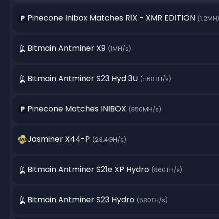
Pinecone Inibox Matches R1X - XMR EDITION
P
(1.2MH
Bitmain Antminer X9
(1MH/s)
Bitmain Antminer S23 Hyd 3U
(1160TH/s)
Pinecone Matches INIBOX
P
(850MH/s)
Jasminer X44-P
(23.4GH/s)
Bitmain Antminer S21e XP Hydro
(860TH/s)
Bitmain Antminer S23 Hydro
(580TH/s)