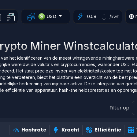
USD
/kwh
rypto Miner Winstcalculat
es van het identificeren van de meest winstgevende mininghardware 
grijke wereldwijde valuta's en cryptocurrencies, waaronder USD,
eerd. Het staat precieze invoer van elektriciteitskosten toe met t
g te verbeteren, biedt het platform een overzicht van de best pre
ddellijke herkenning van mijnbare activa. Deze integratie van gede
om de efficiëntie van apparatuur, hash-snelheidsprestaties en opbreng
Filter op
Hashrate
Kracht
Efficiëntie