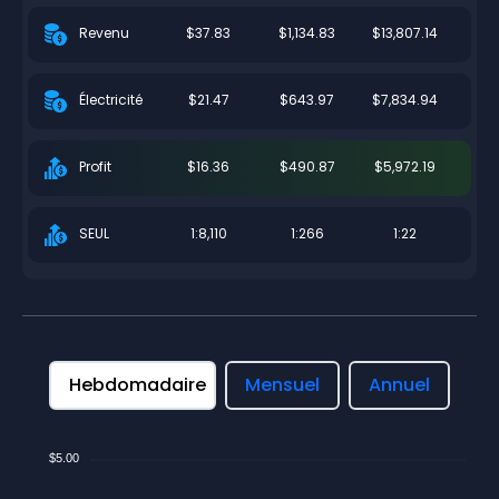
$37.83
$1,134.83
$13,807.14
Revenu
$21.47
$643.97
$7,834.94
Électricité
$16.36
$490.87
$5,972.19
Profit
1:8,110
1:266
1:22
SEUL
Hebdomadaire
Mensuel
Annuel
$5.00