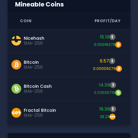
Mineable Coins
COIN
PROFIT/DAY
15.10
$
Nicehash
SHA-256
0.00016378
6.57
$
Bitcoin
SHA-256
0.00009279
14.38
$
Bitcoin Cash
SHA-256
0.02536716
16.36
$
Fractal Bitcoin
SHA-256
28.23