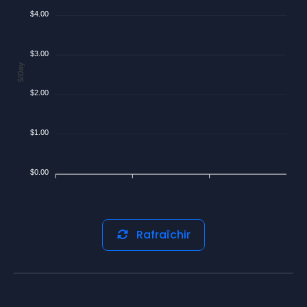
$4.00
$3.00
$/Day
$2.00
$1.00
$0.00
Rafraîchir