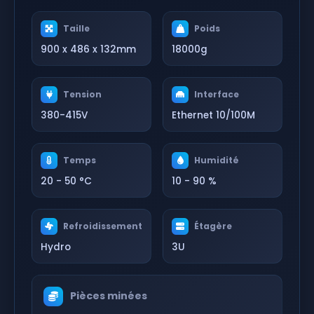
Taille
Poids
900 x 486 x 132mm
18000g
Tension
Interface
380-415V
Ethernet 10/100M
Temps
Humidité
20 - 50 °C
10 - 90 %
Refroidissement
Étagère
Hydro
3U
Pièces minées