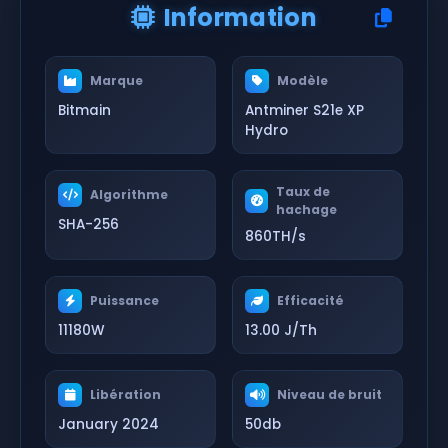
Information
Marque
Modèle
Bitmain
Antminer S21e XP
Hydro
Taux de
Algorithme
hachage
SHA-256
860TH/s
Puissance
Efficacité
11180W
13.00 J/Th
Libération
Niveau de bruit
January 2024
50db