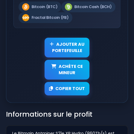
Bitcoin (BTC)
Bitcoin Cash (BCH)
Fractal Bitcoin (FB)
AJOUTER AU
PORTEFEUILLE
ACHÈTE CE
MINEUR
COPIER TOUT
Informations sur le profit
Le Bitmain Antminer S21e XP Hydro (860Th/s) est