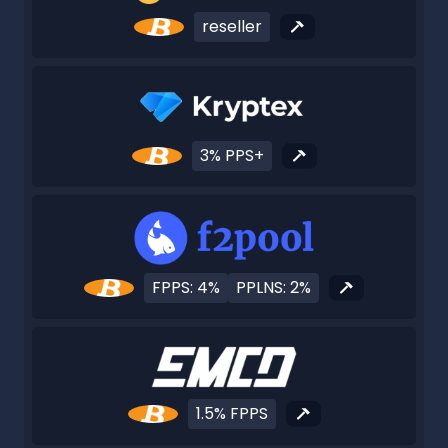
reseller
3% PPS+
FPPS: 4%
PPLNS: 2%
1.5% FPPS