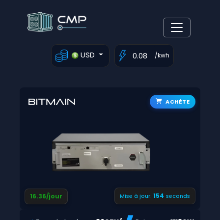
USD
/kwh
ACHÈTE
154
16.36/jour
Mise à jour:
seconds