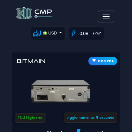
USD
/kwh
COMPRA
7
16.36/giorno
Aggiornamento:
seconds