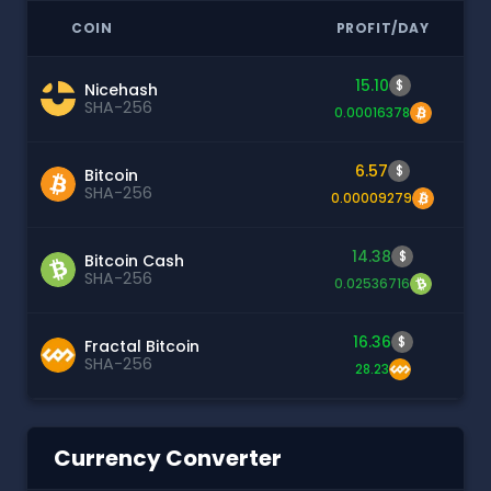
COIN
PROFIT/DAY
15.10
$
Nicehash
SHA-256
0.00016378
6.57
$
Bitcoin
SHA-256
0.00009279
14.38
$
Bitcoin Cash
SHA-256
0.02536716
16.36
$
Fractal Bitcoin
SHA-256
28.23
Currency Converter