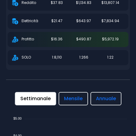
$37.83
$1,134.83
$13,807.14
Reddito
$21.47
$643.97
$7,834.94
Elettricità
$16.36
$490.87
$5,972.19
Profitto
1:8,110
1:266
1:22
SOLO
Settimanale
Mensile
Annuale
$5.00
$4.00