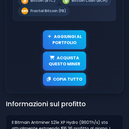
Bitcoin (BTC)
Bitcoin Cash (BCH)
Fractal Bitcoin (FB)
AGGIUNGI AL
PORTFOLIO
ACQUISTA
QUESTO MINER
COPIA TUTTO
Informazioni sul profitto
Il Bitmain Antminer S21e XP Hydro (860Th/s) sta
attualmente estraendo $16.36 profitto al giorno. I