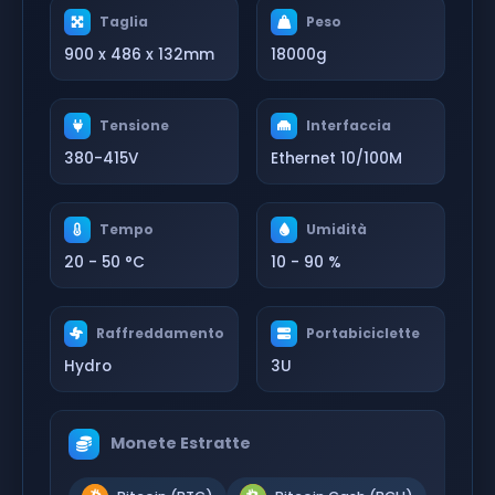
Taglia
Peso
900 x 486 x 132mm
18000g
Tensione
Interfaccia
380-415V
Ethernet 10/100M
Tempo
Umidità
20 - 50 °C
10 - 90 %
Raffreddamento
Portabiciclette
Hydro
3U
Monete Estratte