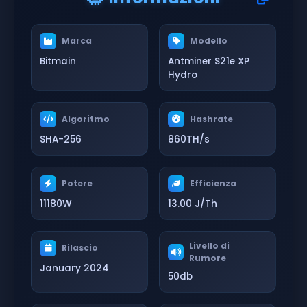
Marca
Modello
Bitmain
Antminer S21e XP
Hydro
Algoritmo
Hashrate
SHA-256
860TH/s
Potere
Efficienza
11180W
13.00 J/Th
Livello di
Rilascio
Rumore
January 2024
50db