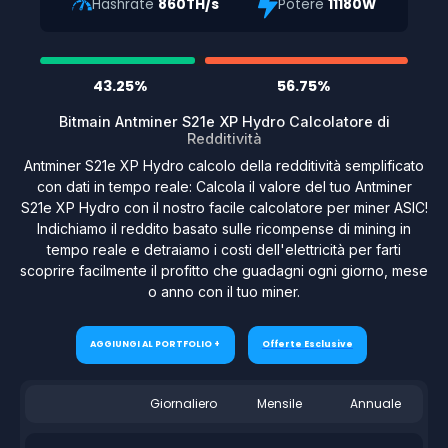
Hashrate
860TH/s
Potere
11180W
43.25%
56.75%
Bitmain Antminer S21e XP Hydro Calcolatore di
Redditività
Antminer S21e XP Hydro calcolo della redditività semplificato
con dati in tempo reale: Calcola il valore del tuo Antminer
S21e XP Hydro con il nostro facile calcolatore per miner ASIC!
Indichiamo il reddito basato sulle ricompense di mining in
tempo reale e detraiamo i costi dell'elettricità per farti
scoprire facilmente il profitto che guadagni ogni giorno, mese
o anno con il tuo miner.
AGGIUNGI AL PORTFOLIO +
Offerte Esclusive
Giornaliero
Mensile
Annuale