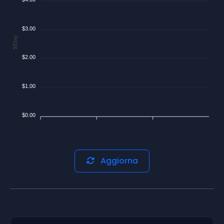
$3.00
$/Day
$2.00
$1.00
$0.00
Aggiorna