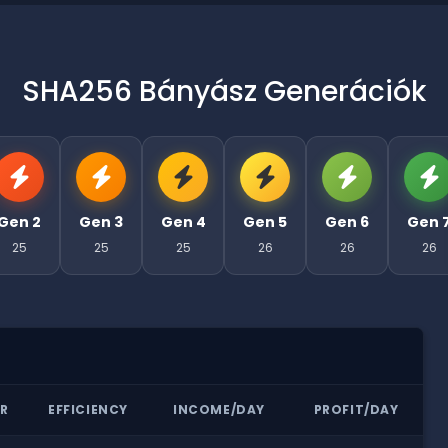
SHA256 Bányász Generációk
Gen 2
Gen 3
Gen 4
Gen 5
Gen 6
Gen 
25
25
25
26
26
26
R
EFFICIENCY
INCOME/DAY
PROFIT/DAY