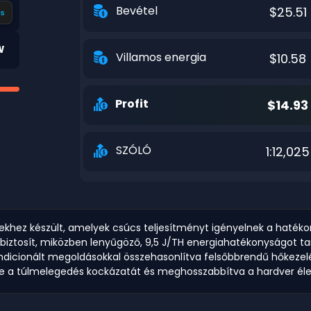
Bevétel
$25.51
s
W
Villamos energia
$10.58
Profit
$14.93
SZÓLÓ
1:12,025
hez készült, amelyek csúcs teljesítményt igényelnek a hatékony
biztosít, miközben lenyűgöző, 9,5 J/TH energiahatékonyságot tar
dicionált megoldásokkal összehasonlítva felsőbbrendű hőkezelést
tve a túlmelegedés kockázatát és meghosszabbítva a hardver él