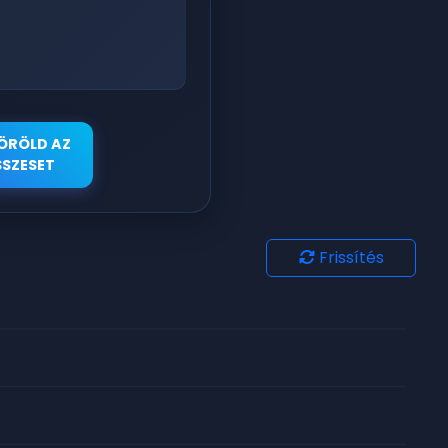
ÖRÖLD AZ
SZESET
Frissítés