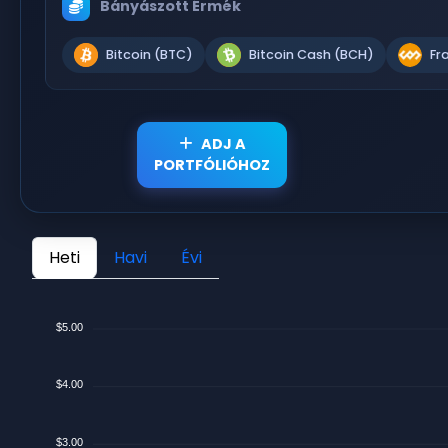
Bányászott Érmék
Bitcoin (BTC)
Bitcoin Cash (BCH)
Fr
ADJ A
PORTFÓLIÓHOZ
Heti
Havi
Évi
$5.00
$4.00
$3.00