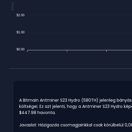
$/Day
$2.00
$1.00
$0.00
A Bitmain Antminer S23 Hydro (580TH) jelenleg bányászi
költségei. Ez azt jelenti, hogy a Antminer S23 Hydro kép
$447.98 havonta.
Javaslat: Házigazda csomagjainkkal csak körülbelül 0,0