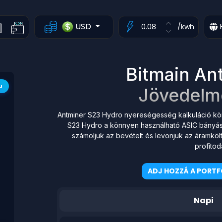
USD
/kwh
Bitmain An
J
Jövedelm
Antminer S23 Hydro nyereségesség kalkuláció könn
S23 Hydro a könnyen használható ASIC bányászg
számoljuk az bevételt és levonjuk az áramköl
profito
ADJ HOZZÁ A PORTF
Napi