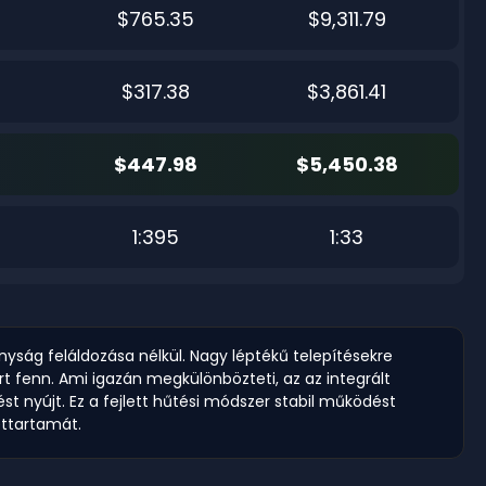
$765.35
$9,311.79
$317.38
$3,861.41
$447.98
$5,450.38
1:395
1:33
ság feláldozása nélkül. Nagy léptékű telepítésekre
t fenn. Ami igazán megkülönbözteti, az az integrált
 nyújt. Ez a fejlett hűtési módszer stabil működést
ettartamát.