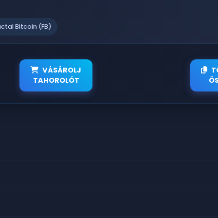
actal Bitcoin (FB)
VÁSÁROLJ
T
TAHOROLÓT
ÖS