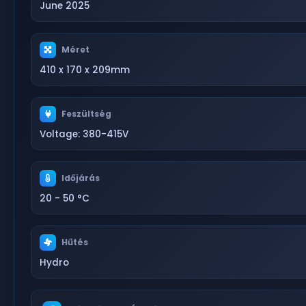
June 2025
Méret
410 x 170 x 209mm
Feszültség
Voltage: 380-415V
Időjárás
20 - 50 °C
Hűtés
Hydro