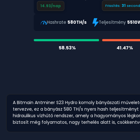
30
14.93/nap
Frissítés:
second
Hashrate
580TH/s
Teljesítmény
5510
58.53%
41.47%
A Bitmain Antminer S23 Hydro komoly bányászati műveletek
tervezve, ez a bányász 580 TH/s nyers hash teljesítményt 
hidraulikus vízhűtő rendszer, amely a hagyományos légkon
biztosít még folyamatos, nagy terhelés alatt is, csökken