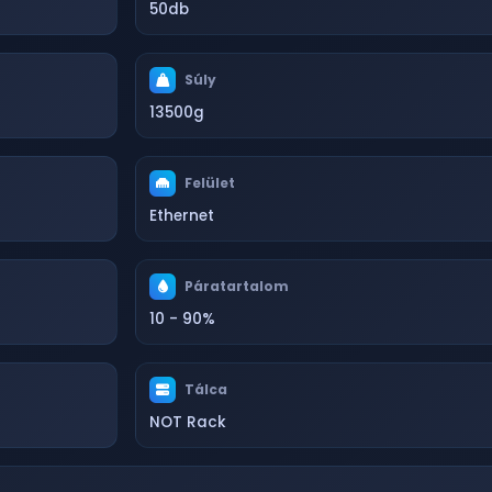
50db
Súly
13500g
Felület
Ethernet
Páratartalom
10 - 90%
Tálca
NOT Rack