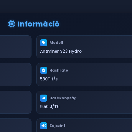
Információ
Modell
Antminer S23 Hydro
Hashrate
580TH/s
Hatékonyság
9.50 J/Th
Zajszint