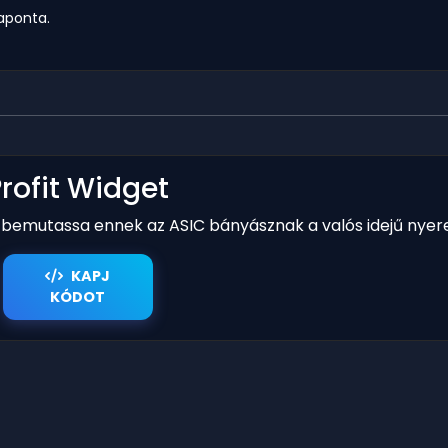
naponta.
Profit Widget
y bemutassa ennek az ASIC bányásznak a valós idejű nyer
KAPJ
KÓDOT