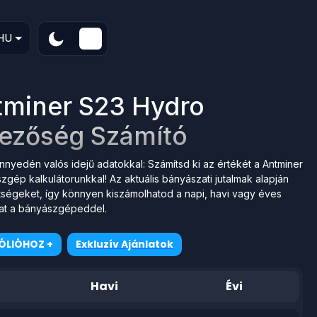
HU
tminer S23 Hydro
ezőség Számító
yedén valós idejű adatokkal: Számítsd ki az értékét a Antminer
ép kalkulátorunkkal! Az aktuális bányászati jutalmak alapján
tségeket, így könnyen kiszámolhatod a napi, havi vagy éves
dat a bányászgépeddel.
ÓLIÓHOZ +
Exkluzív Ajánlatok
Havi
Évi