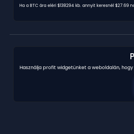
Ha a BTC ára eléri $138294 kb. annyit keresnél $27.69 
Használja profit widgetünket a weboldalán, hog