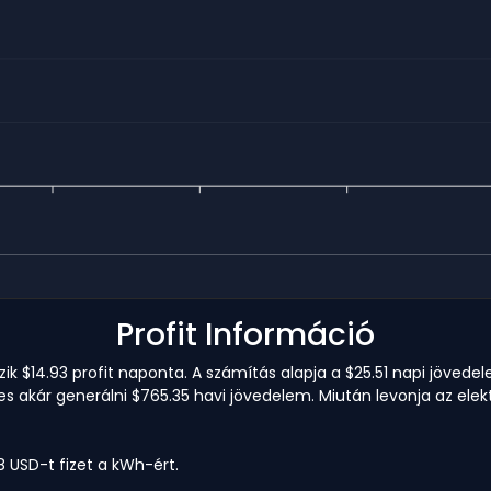
Profit Információ
k $14.93 profit naponta. A számítás alapja a $25.51 napi jövede
es akár generálni $765.35 havi jövedelem. Miután levonja az elekt
8 USD-t fizet a kWh-ért.