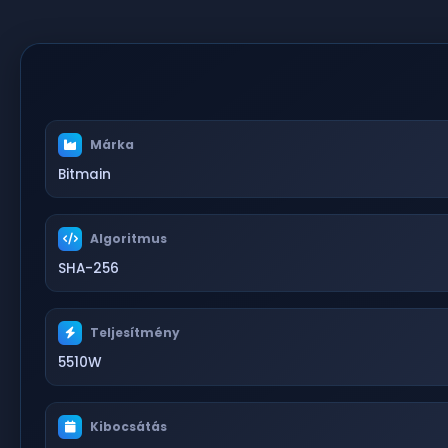
Márka
Bitmain
Algoritmus
SHA-256
Teljesítmény
5510W
Kibocsátás