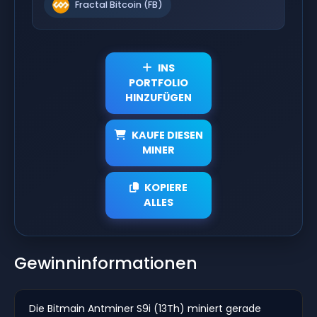
Fractal Bitcoin (FB)
INS
PORTFOLIO
HINZUFÜGEN
KAUFE DIESEN
MINER
KOPIERE
ALLES
Gewinninformationen
Die Bitmain Antminer S9i (13Th) miniert gerade