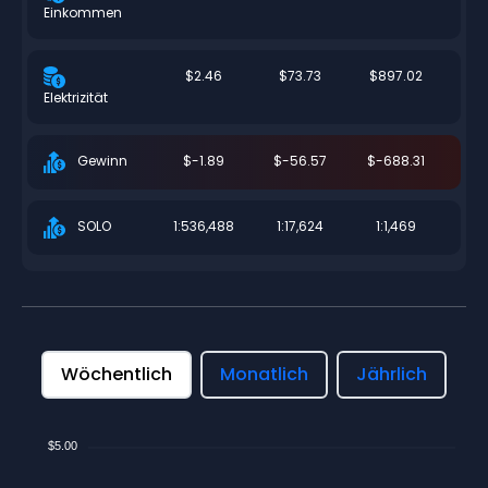
Einkommen
$2.46
$73.73
$897.02
Elektrizität
$-1.89
$-56.57
$-688.31
Gewinn
1:536,488
1:17,624
1:1,469
SOLO
Wöchentlich
Monatlich
Jährlich
$5.00