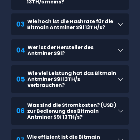
13TH/s meins?
Wie hoch ist die Hashrate für die
03
Bitmain Antminer S9i 13TH/s?
Wer ist der Hersteller des
04
Antminer S9i?
Wie viel Leistung hat das Bitmain
05
Antminer S9i 13TH/s
verbrauchen?
Was sind die Stromkosten? (USD)
06
zur Bedienung des Bitmain
Antminer S9i 13TH/s?
Wie effizient ist die Bitmain
07