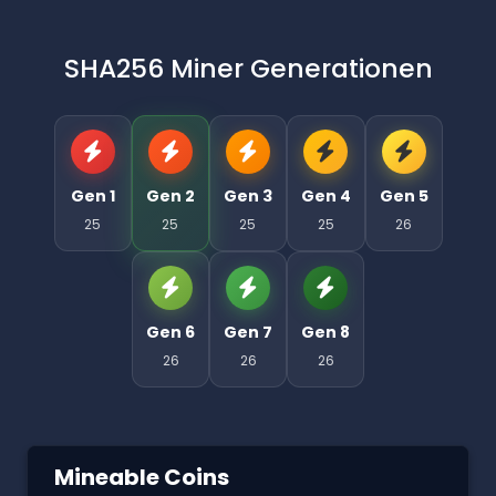
SHA256 Miner Generationen
Gen 1
Gen 2
Gen 3
Gen 4
Gen 5
25
25
25
25
26
Gen 6
Gen 7
Gen 8
26
26
26
Mineable Coins