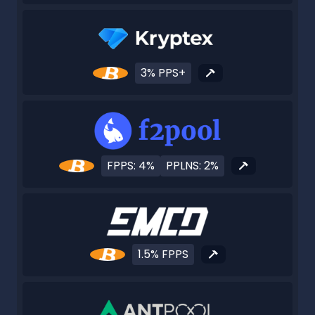
3% PPS+
FPPS: 4%
PPLNS: 2%
1.5% FPPS