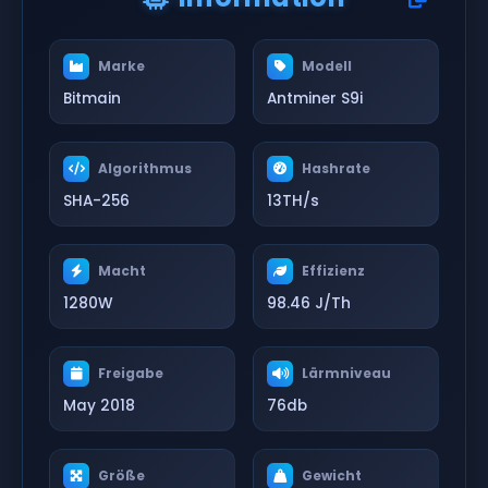
Marke
Modell
Bitmain
Antminer S9i
Algorithmus
Hashrate
SHA-256
13TH/s
Macht
Effizienz
1280W
98.46 J/Th
Freigabe
Lärmniveau
May 2018
76db
Größe
Gewicht