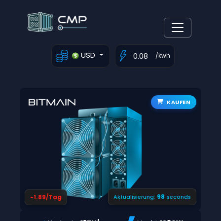
USD
/kwh
KAUFEN
97
-1.89/Tag
Aktualisierung:
seconds