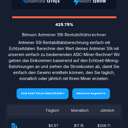
Hashrate
13TH/s
Macht
1280W
429.79%
Bitmain Antminer S9i Rentabilitätsrechner
Antminer S9i Rentabilitätsberechnung einfach mit
Echtzeitdaten: Berechne den Wert deines Antminer S9i mit
unserem einfach zu bedienenden ASIC-Miner-Rechner! Wir
geben das Einkommen basierend auf den Echtzeit-Mining-
Belohnungen an und ziehen die Stromkosten ab, damit Sie
einfach den Gewinn ermitteln können, den Sie täglich,
monatlich oder jährlich mit Ihrem Miner erzielen.
ZUM PORTFOLIO HINZUFÜGEN +
Exklusive Angebote
Täglich
Monatlich
Jährlich
$0.57
$17.15
$208.71