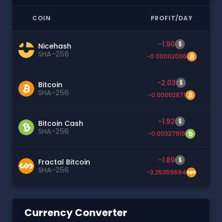
COIN
PROFIT/DAY
-1.90
$
Nicehash
SHA-256
-0.00002066
-2.03
$
Bitcoin
SHA-256
-0.00002871
-1.92
$
Bitcoin Cash
SHA-256
-0.00337919
-1.89
$
Fractal Bitcoin
SHA-256
-3.25359694
Currency Converter