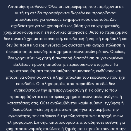
Αποποίηση ευθυνών:
Όλες οι πληροφορίες που παρέχονται σε
αυτή τη σελίδα προσφέρονται δωρεάν και προορίζονται
αποκλειστικά για γενικούς ενημερωτικούς σκοπούς. Δεν
σχεδιάστηκε για να χρησιμεύει ως βάση για επιχειρηματικές,
χρηματοοικονομικές ή επενδυτικές αποφάσεις. Αυτό το περιεχόμενο
δεν συνιστά χρηματοοικονομική, επενδυτική ή νομική συμβουλή και
δεν θα πρέπει να ερμηνεύεται ως σύσταση για αγορά, πώληση ή
διακράτηση οποιωνδήποτε χρηματοοικονομικών μέσων. Ομοίως,
δεν χρησιμεύει ως ρητή ή σιωπηρή διασφάλιση συγκεκριμένων
εξελίξεων τιμών ή απόδοσης περιουσιακών στοιχείων. Τα
κρυπτονομίσματα παρουσιάζουν σημαντικούς κινδύνους και
μπορεί να οδηγήσουν σε πλήρη απώλεια του κεφαλαίου που έχει
επενδυθεί. Οι πληροφορίες που παρατίθενται εδώ δεν
αντικαθιστούν την εμπειρογνωμοσύνη ή τις οδηγίες που
προσαρμόζονται στις ατομικές χρηματοοικονομικές ανάγκες ή
καταστάσεις σας. Ούτε αναλαμβάνεται καμία ευθύνη, εγγύηση ή
διασφάλιση—είτε ρητή είτε σιωπηρή—για την ακρίβεια, την
εγκαιρότητα, την επάρκεια ή την πληρότητα των παρεχόμενων
πληροφοριών. Επίσης, αποποιούμαστε οποιαδήποτε ευθύνη για
χρηματοοικονομικές απώλειες ή ζημιές που προκύπτουν από την