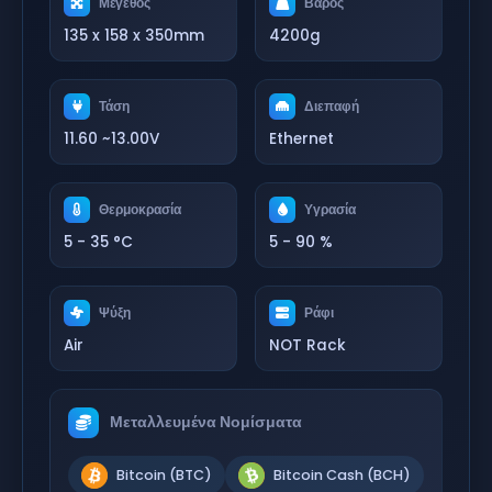
Μέγεθος
Βάρος
135 x 158 x 350mm
4200g
Τάση
Διεπαφή
11.60 ~13.00V
Ethernet
Θερμοκρασία
Υγρασία
5 - 35 °C
5 - 90 %
Ψύξη
Ράφι
Air
NOT Rack
Μεταλλευμένα Νομίσματα
Bitcoin (BTC)
Bitcoin Cash (BCH)