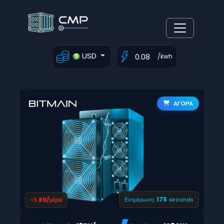
USD
/kwh
ΑΓΟΡΑ
174
-1.89/μέρα
Ενημέρωση:
seconds