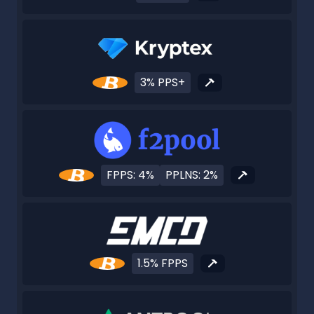
3% PPS+
FPPS: 4%
PPLNS: 2%
1.5% FPPS