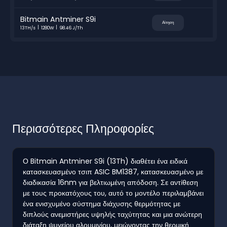
Bitmain Antminer S9i
Αίτηση
13TH/s
1280W
98.46 J/Th
Περισσότερες Πληροφορίες
Ο Bitmain Antminer S9i (13Th) διαθέτει ένα ειδικά
κατασκευασμένο τσιπ ASIC BM1387, κατασκευασμένο με
διαδικασία 16nm για βελτιωμένη απόδοση. Σε αντίθεση
με τους προκατόχους του, αυτό το μοντέλο περιλαμβάνει
ένα ενισχυμένο σύστημα διάχυσης θερμότητας με
διπλούς ανεμιστήρες υψηλής ταχύτητας και μια ανώτερη
διάταξη ψυγείου αλουμινίου, μειώνοντας την θερμική