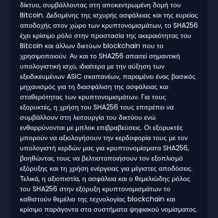
δίκτυο, συμβάλλοντας στη αποκεντρωμένη δομή του
Bitcoin. Δεδομένης της ισχυρής ασφάλειας και της ευρείας
αποδοχής στον χώρο των κρυπτονομισμάτων, το SHA256
έχει κρίσιμο ρόλο στην προστασία της ακεραιότητας του
Bitcoin και άλλων δικτύων blockchain που το
χρησιμοποιούν. Αν και το SHA256 απαιτεί σημαντική
υπολογιστική ισχύ, ιδιαίτερα με την αύξηση των
εξειδικευμένων ASIC σκαπανέων, παραμένει ένας βασικός
μηχανισμός για τη διασφάλιση της ασφάλειας και
σταθερότητας των κρυπτονομισμάτων. Για τους
εξορυκτές, η χρήση του SHA256 τους επιτρέπει να
συμβάλλουν στη λειτουργία του δικτύου ενώ
ενθαρρύνονται με μπλοκ επιβραβεύσεις. Οι εξορυκτές
μπορούν να αξιολογήσουν την κερδοφορία τους με τον
υπολογιστή κερδών μας για κρυπτονομίσματα SHA256,
βοηθώντας τους να βελτιστοποιήσουν τον εξοπλισμό
εξόρυξης και τη χρήση ενέργειας για μέγιστες αποδόσεις.
Τελικά, η αξιοπιστία, η ασφάλεια και ο θεμελιώδης ρόλος
του SHA256 στην εξόρυξη κρυπτονομισμάτων το
καθιστούν θεμέλιο της τεχνολογίας blockchain και
κρίσιμο παράγοντα στα συστήματα ψηφιακού νομίσματος.