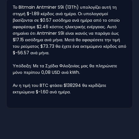
Το Bitmain Antminer S9i (13Th) υπολογίζει αυτή τη
στιγμή $-1.89 κέρδος ανά ημέρα. Οι υπολογισμοί
βασίζονται σε $0.57 εισόδημα ανά ημέρα από το οποίο
αφαιρέσαμε $2.46 κόστος ηλεκτρικής ενέργειας. Αυτό
σημαίνει ότι Antminer S9i είναι ικανός να παράγει έως
$17.15 εισόδημα ανά μήνα. Μετά θα αφαιρέσετε την τιμή
του ρεύματος $73.73 θα έχετε ένα εκτιμώμενο κέρδος από
$-56.57 ανά μήνα.
Υπόδειξη: Με τα Σχέδια Φιλοξενίας μας θα πληρώνετε
μόνο περίπου 0,08 USD ανά kWh.
Αν η τιμή του BTC φτάσει $138294 θα κερδίζατε
εκτιμώμενα $-1.60 ανά ημέρα.