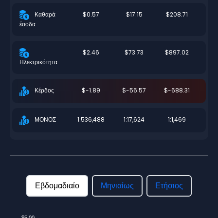
$0.57
$17.15
$208.71
Καθαρά
έσοδα
$2.46
$73.73
$897.02
Ηλεκτρικότητα
$-1.89
$-56.57
$-688.31
Κέρδος
1:536,488
1:17,624
1:1,469
ΜΟΝΟΣ
Εβδομαδιαίο
Μηνιαίως
Ετήσιος
$5.00