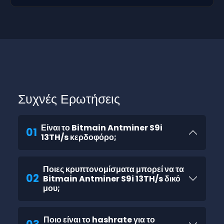
Συχνές Ερωτήσεις
Είναι το Bitmain Antminer S9i
01
13TH/s κερδοφόρο;
Ποιες κρυπτονομίσματα μπορεί να τα
02
Bitmain Antminer S9i 13TH/s δικό
μου;
Ποιο είναι το hashrate για το