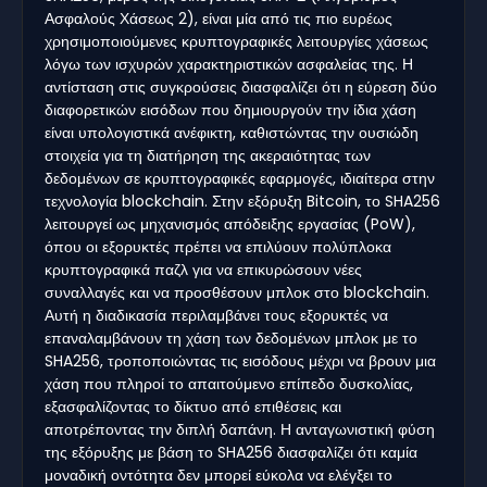
Ασφαλούς Χάσεως 2), είναι μία από τις πιο ευρέως
χρησιμοποιούμενες κρυπτογραφικές λειτουργίες χάσεως
λόγω των ισχυρών χαρακτηριστικών ασφαλείας της. Η
αντίσταση στις συγκρούσεις διασφαλίζει ότι η εύρεση δύο
διαφορετικών εισόδων που δημιουργούν την ίδια χάση
είναι υπολογιστικά ανέφικτη, καθιστώντας την ουσιώδη
στοιχεία για τη διατήρηση της ακεραιότητας των
δεδομένων σε κρυπτογραφικές εφαρμογές, ιδιαίτερα στην
τεχνολογία blockchain. Στην εξόρυξη Bitcoin, το SHA256
λειτουργεί ως μηχανισμός απόδειξης εργασίας (PoW),
όπου οι εξορυκτές πρέπει να επιλύουν πολύπλοκα
κρυπτογραφικά παζλ για να επικυρώσουν νέες
συναλλαγές και να προσθέσουν μπλοκ στο blockchain.
Αυτή η διαδικασία περιλαμβάνει τους εξορυκτές να
επαναλαμβάνουν τη χάση των δεδομένων μπλοκ με το
SHA256, τροποποιώντας τις εισόδους μέχρι να βρουν μια
χάση που πληροί το απαιτούμενο επίπεδο δυσκολίας,
εξασφαλίζοντας το δίκτυο από επιθέσεις και
αποτρέποντας την διπλή δαπάνη. Η ανταγωνιστική φύση
της εξόρυξης με βάση το SHA256 διασφαλίζει ότι καμία
μοναδική οντότητα δεν μπορεί εύκολα να ελέγξει το