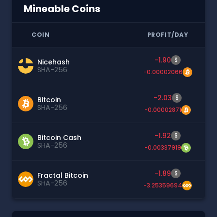
Mineable Coins
COIN
PROFIT/DAY
-1.90
$
Nicehash
SHA-256
-0.00002066
-2.03
$
Bitcoin
SHA-256
-0.00002871
-1.92
$
Bitcoin Cash
SHA-256
-0.00337919
-1.89
$
Fractal Bitcoin
SHA-256
-3.25359694