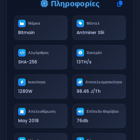
Πληροφορίες
Μάρκα
Μόντελ
Bitmain
Antminer S9i
Αλγόριθμος
Χασερέιτ
SHA-256
13TH/s
Ικανότητα
Αποτελεσματικότητα
1280W
98.46 J/Th
Απελευθέρωση
Επίπεδο Θορύβου
May 2018
76db