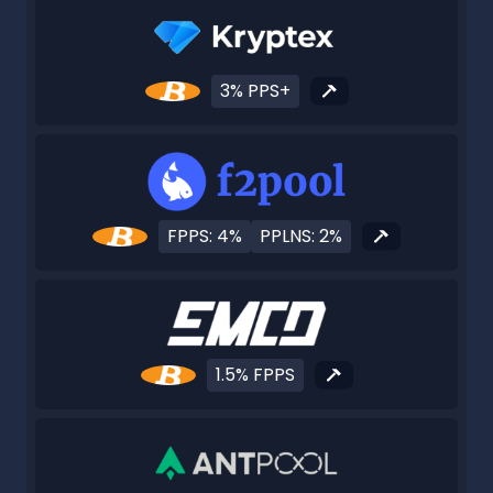
3% PPS+
FPPS: 4%
PPLNS: 2%
1.5% FPPS