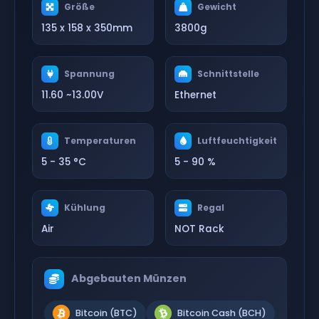
Größe
Gewicht
135 x 158 x 350mm
3800g
Spannung
Schnittstelle
11.60 ~13.00V
Ethernet
Temperaturen
Luftfeuchtigkeit
5 - 35 °C
5 - 90 %
Kühlung
Regal
Air
NOT Rack
Abgebauten Münzen
Bitcoin (BTC)
Bitcoin Cash (BCH)