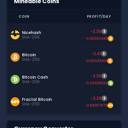
Mineable Coins
COIN
PROFIT/DAY
-2.30
$
Nicehash
SHA-256
-0.00002489
-2.41
$
Bitcoin
SHA-256
-0.00003401
-2.30
$
Bitcoin Cash
SHA-256
-0.00406522
-2.28
$
Fractal Bitcoin
SHA-256
-3.93057879