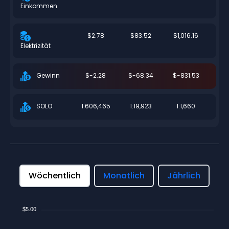
Einkommen
$2.78
$83.52
$1,016.16
Elektrizität
$-2.28
$-68.34
$-831.53
Gewinn
1:606,465
1:19,923
1:1,660
SOLO
Wöchentlich
Monatlich
Jährlich
$5.00