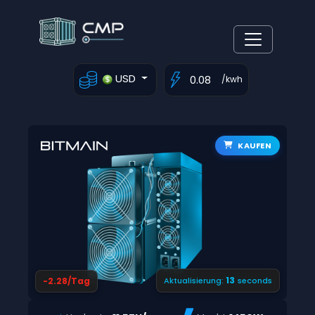
USD
/kwh
KAUFEN
12
-2.28/Tag
Aktualisierung:
seconds