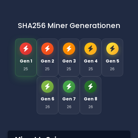
SHA256 Miner Generationen
Gen 1
Gen 2
Gen 3
Gen 4
Gen 5
25
25
25
25
26
Gen 6
Gen 7
Gen 8
26
26
26