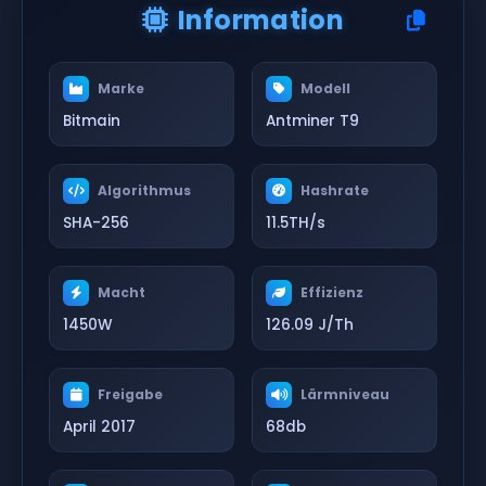
Information
Marke
Modell
Bitmain
Antminer T9
Algorithmus
Hashrate
SHA-256
11.5TH/s
Macht
Effizienz
1450W
126.09 J/Th
Freigabe
Lärmniveau
April 2017
68db