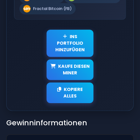
Fractal Bitcoin (FB)
INS
PORTFOLIO
HINZUFÜGEN
KAUFE DIESEN
MINER
KOPIERE
ALLES
Gewinninformationen