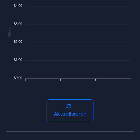
$4.00
$3.00
$/Day
$2.00
$1.00
$0.00
Aktualisieren