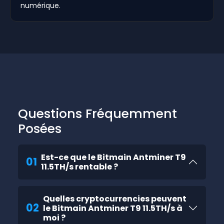
numérique.
Questions Fréquemment
Posées
Est-ce que le Bitmain Antminer T9
01
11.5TH/s rentable ?
Quelles cryptocurrencies peuvent
02
le Bitmain Antminer T9 11.5TH/s à
moi ?