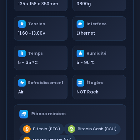
135 x 158 x 350mm
3800g
Tension
Interface
11.60 ~13.00V
Ethernet
Temps
Humidité
5 - 35 °C
5 - 90 %
Refroidissement
Étagère
Air
NOT Rack
Pièces minées
Bitcoin (BTC)
Bitcoin Cash (BCH)