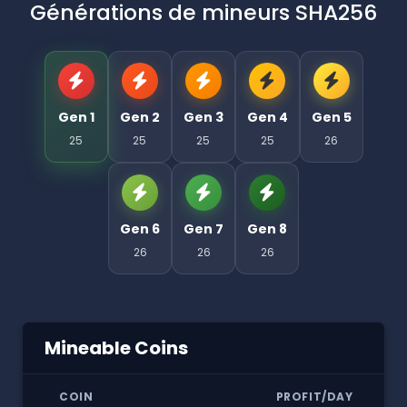
Générations de mineurs SHA256
Gen 1
Gen 2
Gen 3
Gen 4
Gen 5
25
25
25
25
26
Gen 6
Gen 7
Gen 8
26
26
26
Mineable Coins
COIN
PROFIT/DAY