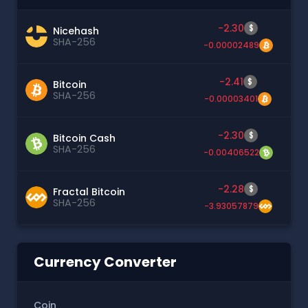
-2.30
$
Nicehash
SHA-256
-0.00002489
-2.41
$
Bitcoin
SHA-256
-0.00003401
-2.30
$
Bitcoin Cash
SHA-256
-0.00406522
-2.28
$
Fractal Bitcoin
SHA-256
-3.93057879
Currency Converter
Coin