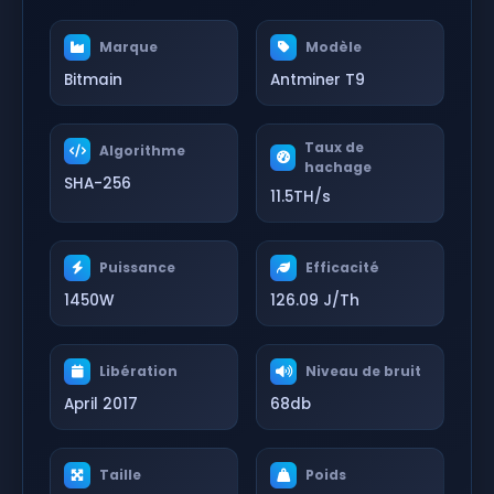
Marque
Modèle
Bitmain
Antminer T9
Taux de
Algorithme
hachage
SHA-256
11.5TH/s
Puissance
Efficacité
1450W
126.09 J/Th
Libération
Niveau de bruit
April 2017
68db
Taille
Poids