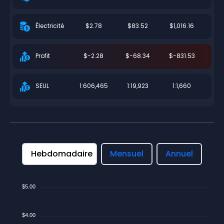
$2.78
$83.52
$1,016.16
Électricité
$-2.28
$-68.34
$-831.53
Profit
1:606,465
1:19,923
1:1,660
SEUL
Hebdomadaire
Mensuel
Annuel
$5.00
$4.00