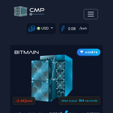
USD
/kwh
ACHÈTE
163
-2.28/jour
Mise à jour:
seconds