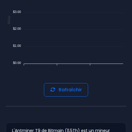
$3.00
$/Day
$2.00
$1.00
$0.00
Rafraîchir
L'Antminer T9 de Bitmain (11,5Th) est un mineur