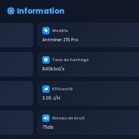
Information
Modèle
Antminer Z15 Pro
Taux de hachage
840kSol/s
Efficacité
3.05 J/H
Niveau de bruit
75db