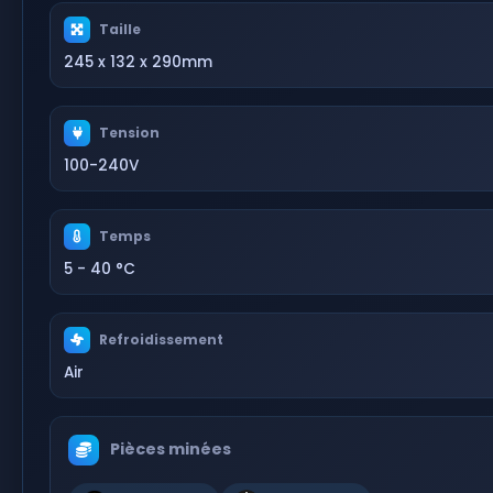
Taille
245 x 132 x 290mm
Tension
100-240V
Temps
5 - 40 °C
Refroidissement
Air
Pièces minées