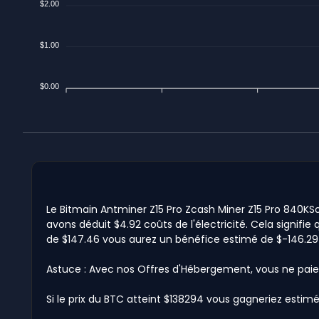
$2.00
$1.00
$0.00
Le Bitmain Antminer Z15 Pro Zcash Miner Z15 Pro 840KSo
avons déduit $4.92 coûts de l'électricité. Cela signifie 
de $147.46 vous aurez un bénéfice estimé de $-146.29
Astuce : Avec nos Offres d'Hébergement, vous ne paie
Si le prix du BTC atteint $138294 vous gagneriez estimé