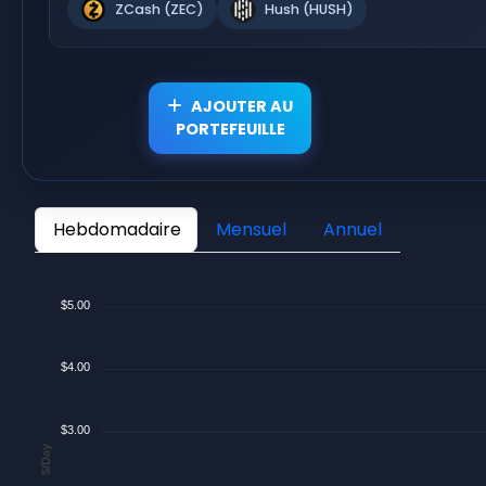
ZCash (ZEC)
Hush (HUSH)
AJOUTER AU
PORTEFEUILLE
Hebdomadaire
Mensuel
Annuel
$5.00
$4.00
$3.00
$/Day