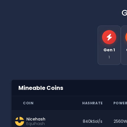
G
Gen 1
1
Mineable Coins
COIN
HASHRATE
POWE
Nicehash
840kSol/s
2560
Equihash