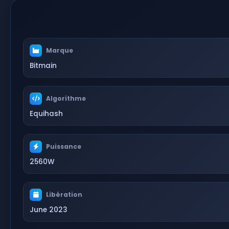
Marque
Bitmain
Algorithme
Equihash
Puissance
2560W
Libération
June 2023