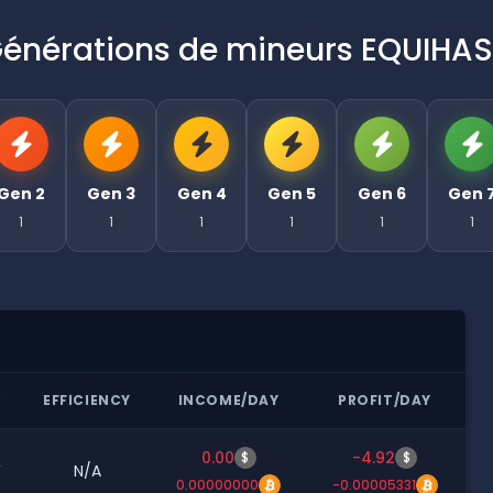
énérations de mineurs EQUIHA
Gen 2
Gen 3
Gen 4
Gen 5
Gen 6
Gen 
1
1
1
1
1
1
R
EFFICIENCY
INCOME/DAY
PROFIT/DAY
0.00
-4.92
$
$
W
N/A
0.00000000
-0.00005331