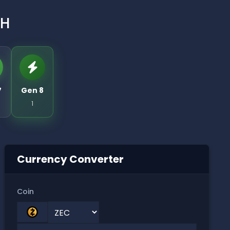
SH
7
Gen 8
1
Currency Converter
Coin