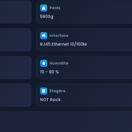
Poids
5900g
Interface
RJ45 Ethernet 10/100M
Humidité
10 - 90 %
Étagère
NOT Rack