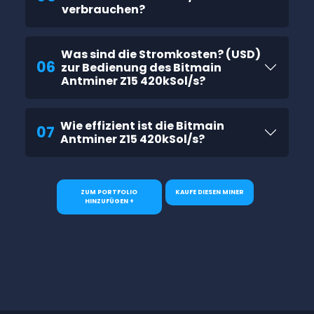
verbrauchen?
Was sind die Stromkosten? (USD)
06
zur Bedienung des Bitmain
Antminer Z15 420kSol/s?
Wie effizient ist die Bitmain
07
Antminer Z15 420kSol/s?
ZUM PORTFOLIO
KAUFE DIESEN MINER
HINZUFÜGEN +