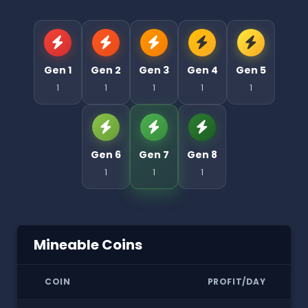
Gen 1
Gen 2
Gen 3
Gen 4
Gen 5
1
1
1
1
1
Gen 6
Gen 7
Gen 8
1
1
1
Mineable Coins
COIN
PROFIT/DAY