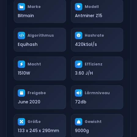
Marke
Modell
Bitmain
Antminer Z15
Algorithmus
Hashrate
Equihash
420kSol/s
Macht
Effizienz
1510W
3.60 J/H
Freigabe
Lärmniveau
June 2020
72db
Größe
Gewicht
133 x 245 x 290mm
9000g