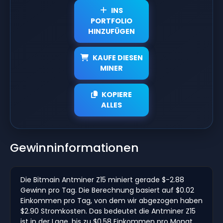
INS
PORTFOLIO
HINZUFÜGEN
KAUFE DIESEN
MINER
KOPIERE
ALLES
Gewinninformationen
Die Bitmain Antminer Z15 miniert gerade $-2.88
Gewinn pro Tag. Die Berechnung basiert auf $0.02
Einkommen pro Tag, von dem wir abgezogen haben
$2.90 Stromkosten. Das bedeutet die Antminer Z15
ist in der Lage, bis zu $0.58 Einkommen pro Monat.