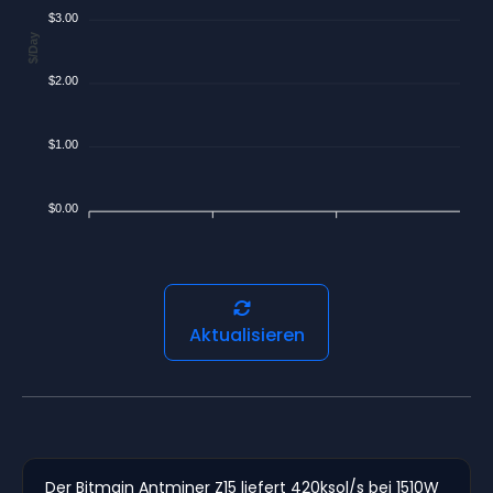
$3.00
$/Day
$2.00
$1.00
$0.00
Aktualisieren
Der Bitmain Antminer Z15 liefert 420ksol/s bei 1510W