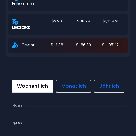
Einkommen
$2.90
$86.98
$1,058.21
Elektrizität
$-2.88
$-86.39
$-1,051.12
Gewinn
Wöchentlich
Monatlich
Jährlich
$5.00
$4.00