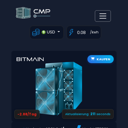
USD
/kwh
KAUFEN
211
-2.88/Tag
Aktualisierung:
seconds