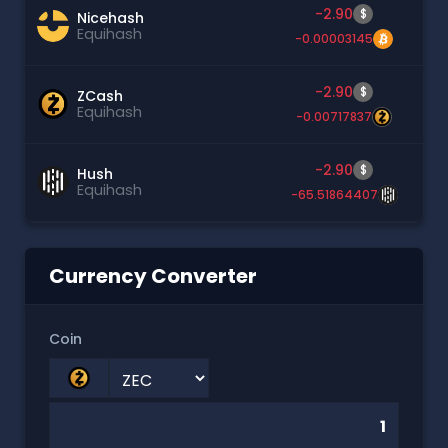
-2.90
$
Nicehash
Equihash
-0.00003145
-2.90
$
ZCash
Equihash
-0.00717837
-2.90
$
Hush
Equihash
-65.51864407
Currency Converter
Coin