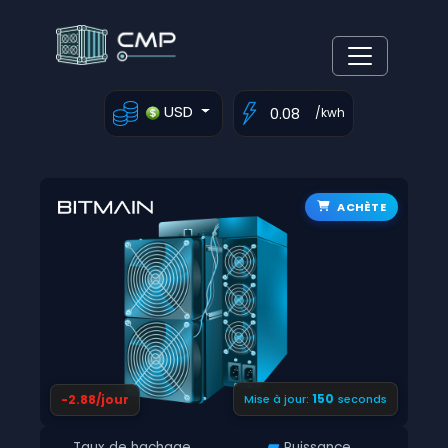
USD
/kwh
ACHÈTE
149
-2.88/jour
Mise à jour:
seconds
Taux de hachage
Puissance