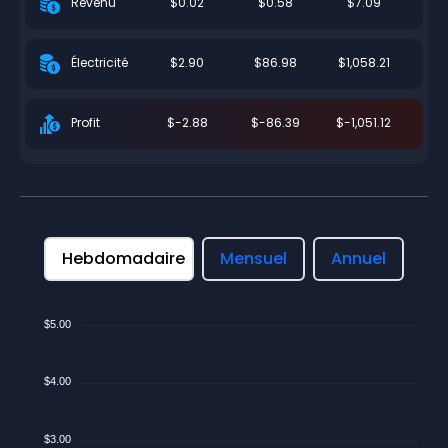
$0.02
$0.58
$7.09
Revenu
$2.90
$86.98
$1,058.21
Électricité
$-2.88
$-86.39
$-1,051.12
Profit
Hebdomadaire
Mensuel
Annuel
$5.00
$4.00
$3.00