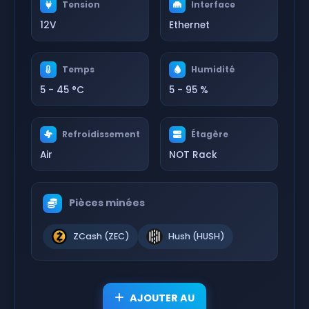
Tension
Interface
12V
Ethernet
Temps
Humidité
5 - 45 °C
5 - 95 %
Refroidissement
Étagère
Air
NOT Rack
Pièces minées
ZCash (ZEC)
Hush (HUSH)
AJOUTER AU