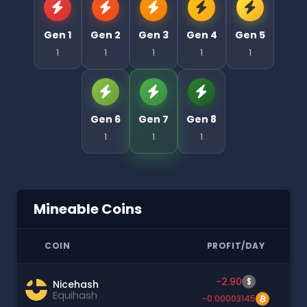
Gen 1
Gen 2
Gen 3
Gen 4
Gen 5
1
1
1
1
1
Gen 6
Gen 7
Gen 8
1
1
1
Mineable Coins
COIN
PROFIT/DAY
-2.90
$
Nicehash
Equihash
-0.00003145