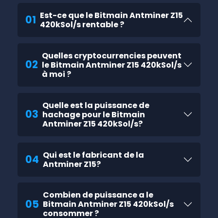
Est-ce que le Bitmain Antminer Z15
01
420kSol/s rentable ?
Quelles cryptocurrencies peuvent
02
le Bitmain Antminer Z15 420kSol/s
à moi ?
Quelle est la puissance de
03
hachage pour le Bitmain
Antminer Z15 420kSol/s?
Qui est le fabricant de la
04
Antminer Z15?
Combien de puissance a le
05
Bitmain Antminer Z15 420kSol/s
consommer ?