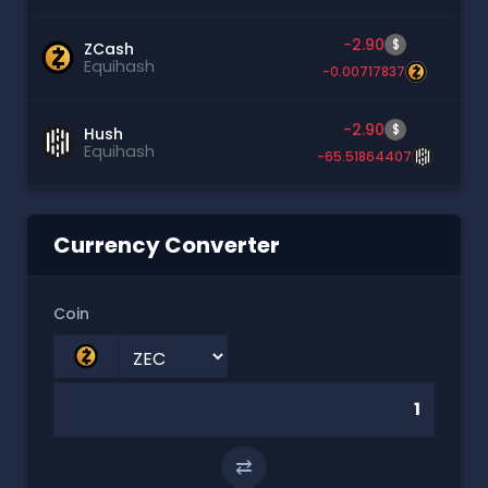
-2.90
$
ZCash
Equihash
-0.00717837
-2.90
$
Hush
Equihash
-65.51864407
Currency Converter
Coin
⇄