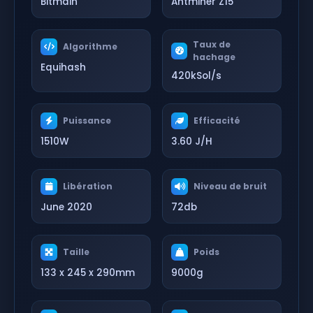
Bitmain
Antminer Z15
Taux de
Algorithme
hachage
Equihash
420kSol/s
Puissance
Efficacité
1510W
3.60 J/H
Libération
Niveau de bruit
June 2020
72db
Taille
Poids
133 x 245 x 290mm
9000g