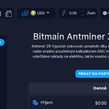
USD
/kwh
Bitmain Antminer 
T
Antminer Z9 Výpočet ziskovosti usnadněn díky 
naším snadno použitelným kalkulátorem ASIC mi
odečítáme náklady na elektřinu, takže snadno z
PŘIDAT DO PORTF
Denně
Příjem
$0.00