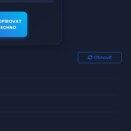
OPÍROVAT
ŠECHNO
Obnovit