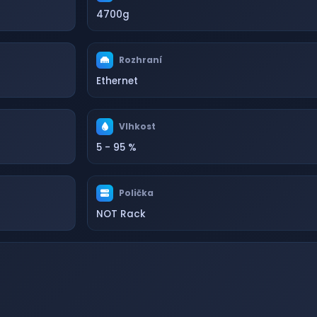
4700g
Rozhraní
Ethernet
Vlhkost
5 - 95 %
Polička
NOT Rack