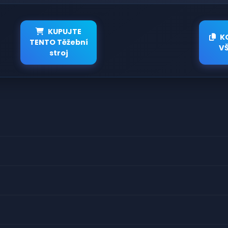
KUPUJTE
K
TENTO Těžební
V
stroj