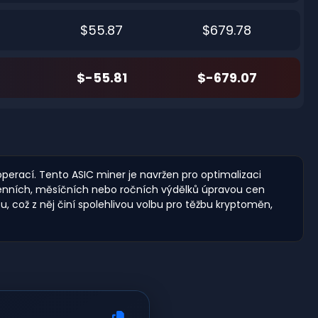
$55.87
$679.78
$-55.81
$-679.07
operací. Tento ASIC miner je navržen pro optimalizaci
u denních, měsíčních nebo ročních výdělků úpravou cen
 což z něj činí spolehlivou volbu pro těžbu kryptoměn,