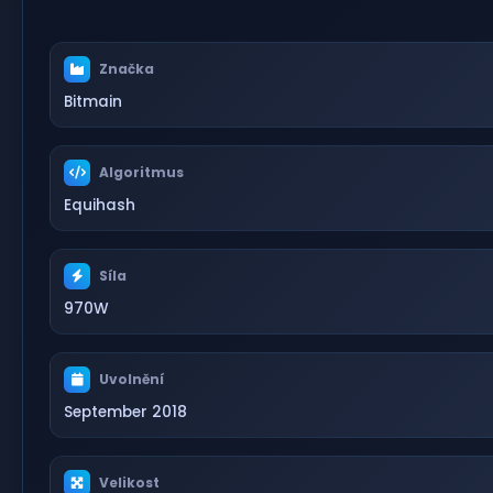
Značka
Bitmain
Algoritmus
Equihash
Síla
970W
Uvolnění
September 2018
Velikost