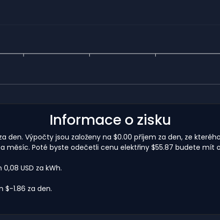
Informace o zisku
 za den. Výpočty jsou založeny na $0.00 příjem za den, ze kteréh
a měsíc. Poté byste odečetli cenu elektřiny $55.87 budete mít o
m 0,08 USD za kWh.
 $-1.86 za den.