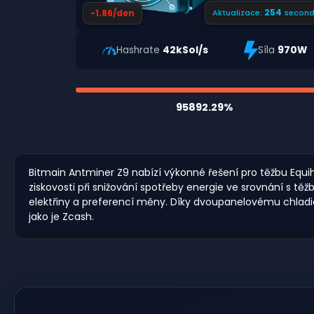
253
-1.86/den
Aktualizace:
second
Hashrate
42kSol/s
Síla
970W
95892.29%
Bitmain Antminer Z9 nabízí výkonné řešení pro těžbu Equih
ziskovosti při snižování spotřeby energie ve srovnání s t
elektřiny a preferencí měny. Díky dvoupanelovému chladic
jako je Zcash.