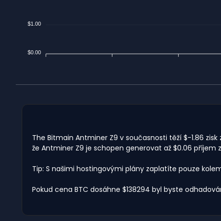
$1.00
$0.00
The Bitmain Antminer Z9 v současnosti těží $-1.86 zisk
že Antminer Z9 je schopen generovat až $0.06 příjem z
Tip: S našimi hostingovými plány zaplatíte pouze kole
Pokud cena BTC dosáhne $138294 byl byste odhadován