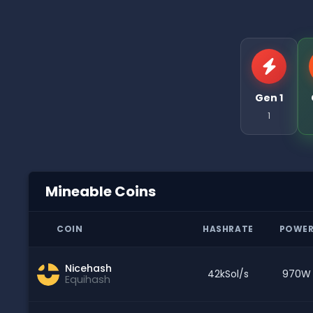
Gen 1
1
Mineable Coins
COIN
HASHRATE
POWE
Nicehash
42kSol/s
970W
Equihash