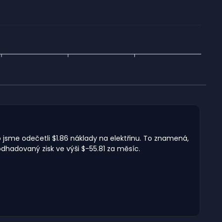
o jsme odečetli $1.86 náklady na elektřinu. To znamená,
dhadovaný zisk ve výši $-55.81 za měsíc.