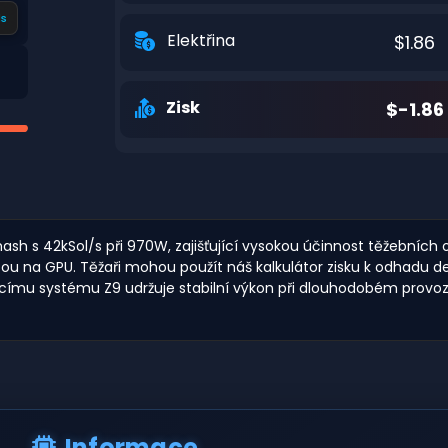
s
Elektřina
$1.86
Zisk
$-1.86
ash s 42kSol/s při 970W, zajišťující vysokou účinnost těžebních 
ěžbou na GPU. Těžaři mohou použít náš kalkulátor zisku k odhad
ímu systému Z9 udržuje stabilní výkon při dlouhodobém provozu,
Informace