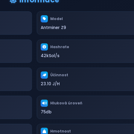
Model
Antminer Z9
Hashrate
42kSol/s
Účinnost
23.10 J/H
Hluková úroveň
75db
Hmotnost