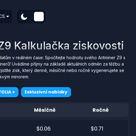
CS
Z9 Kalkulačka ziskovosti
datům v reálném čase: Spočítejte hodnotu svého Antminer Z9 s
nerů! Uvádíme příjmy na základě aktuálních odměn za těžbu a
jistíte zisk, který denně, měsíčně nebo ročně vygenerujete se
svým minorem.
OLIA +
Exkluzivní nabídky
Měsíčně
Ročně
$0.06
$0.71