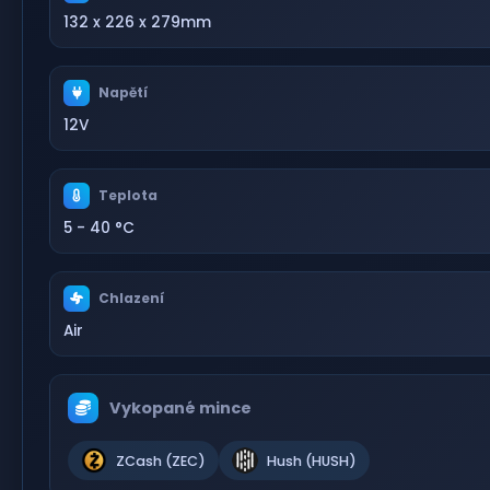
132 x 226 x 279mm
Napětí
12V
Teplota
5 - 40 °C
Chlazení
Air
Vykopané mince
ZCash (ZEC)
Hush (HUSH)