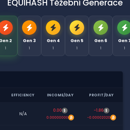
EQUIHASH Těžební Generace
Gen 2
Gen 3
Gen 4
Gen 5
Gen 6
Gen 
1
1
1
1
1
1
R
EFFICIENCY
INCOME/DAY
PROFIT/DAY
0.00
-1.86
$
$
N/A
0.00000000
-0.00002020