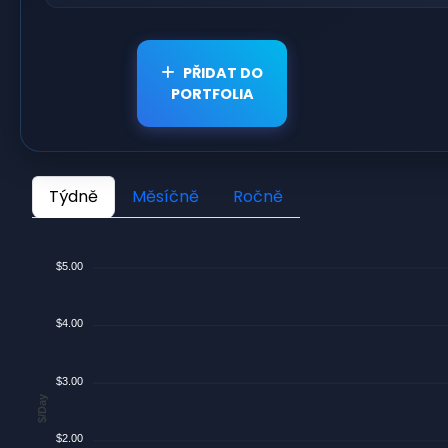
PŘIDAT DO
PORTFOLIA
Týdně
Měsíčně
Ročně
$5.00
$4.00
$3.00
$/Day
$2.00