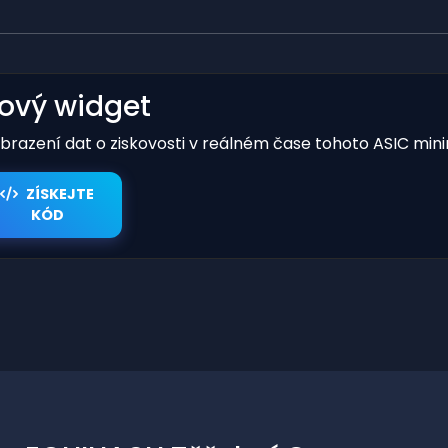
kový widget
obrazení dat o ziskovosti v reálném čase tohoto ASIC mini
ZÍSKEJTE
KÓD