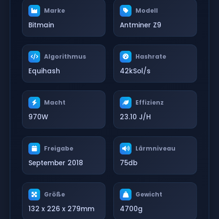
Marke
Modell
Bitmain
Antminer Z9
Algorithmus
Hashrate
Equihash
42kSol/s
Macht
Effizienz
970W
23.10 J/H
Freigabe
Lärmniveau
September 2018
75db
Größe
Gewicht
132 x 226 x 279mm
4700g