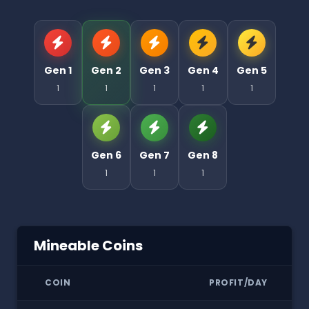
Gen 1
Gen 2
Gen 3
Gen 4
Gen 5
1
1
1
1
1
Gen 6
Gen 7
Gen 8
1
1
1
Mineable Coins
COIN
PROFIT/DAY