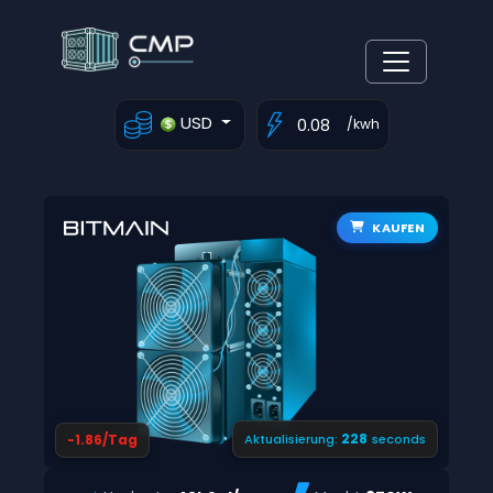
USD
/kwh
KAUFEN
227
-1.86/Tag
Aktualisierung:
seconds