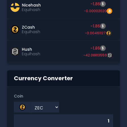
-1.86
$
Nicehash
Equihash
-0.00002020
-1.86
$
ZCash
Equihash
-0.00461127
-1.86
$
Hush
Equihash
-42.08813559
Currency Converter
Coin