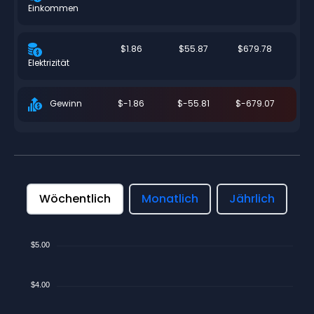
Einkommen
$1.86
$55.87
$679.78
Elektrizität
$-1.86
$-55.81
$-679.07
Gewinn
Wöchentlich
Monatlich
Jährlich
$5.00
$4.00