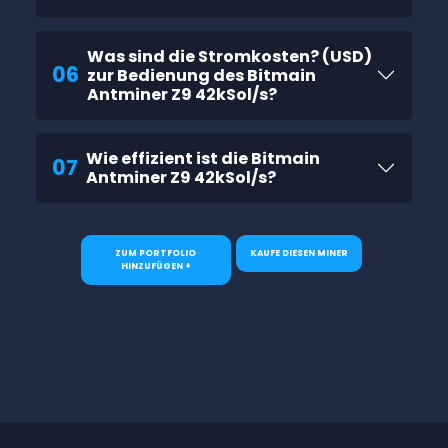
Was sind die Stromkosten? (USD)
06
zur Bedienung des Bitmain
Antminer Z9 42kSol/s?
Wie effizient ist die Bitmain
07
Antminer Z9 42kSol/s?
ZUM PORTFOLIO
KAUFE DIESEN MINER
HINZUFÜGEN +