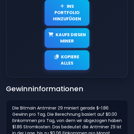
INS
PORTFOLIO
HINZUFÜGEN
KAUFE DIESEN
MINER
KOPIERE
ALLES
Gewinninformationen
Die Bitmain Antminer Z9 miniert gerade $-1.86
Gewinn pro Tag. Die Berechnung basiert auf $0.00
Einkommen pro Tag, von dem wir abgezogen haben
$1.86 Stromkosten. Das bedeutet die Antminer Z9 ist
in der Lage, bis zu $0.06 Einkommen pro Monat.