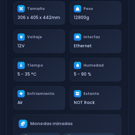
Tamaño
Peso
306 x 405 x 442mm
12800g
Voltaje
Interfaz
12V
Ethernet
Tiempo
Humedad
5 - 35 °C
5 - 90 %
Enfriamiento
Estante
Air
NOT Rack
Monedas minadas