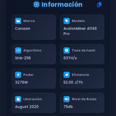
Información
Marca
Modelo
Canaan
AvalonMiner A1146
Pro
Algoritmo
Tasa de hash
SHA-256
63TH/s
Poder
Eficiencia
3276W
52.00 J/Th
Liberación
Nivel de Ruido
August 2020
75db