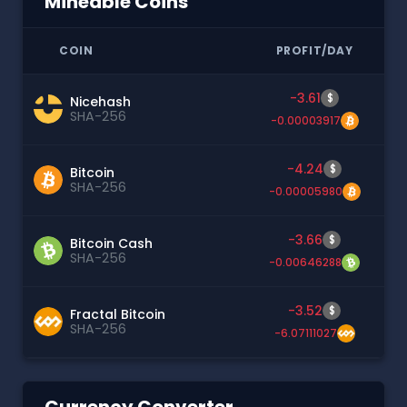
Mineable Coins
COIN
PROFIT/DAY
-3.61
$
Nicehash
SHA-256
-0.00003917
-4.24
$
Bitcoin
SHA-256
-0.00005980
-3.66
$
Bitcoin Cash
SHA-256
-0.00646288
-3.52
$
Fractal Bitcoin
SHA-256
-6.07111027
Currency Converter