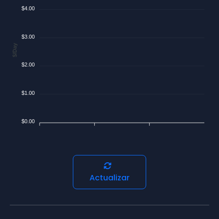
$4.00
$3.00
$/Day
$2.00
$1.00
$0.00
Actualizar