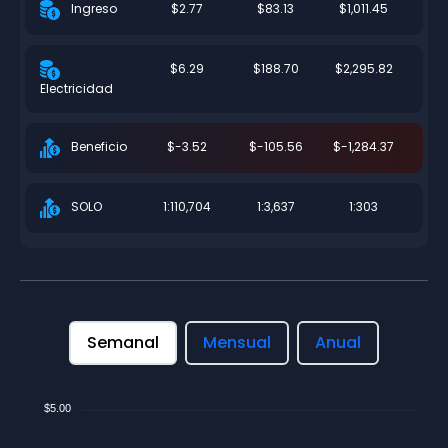
$2.77
$83.13
$1,011.45
Ingreso
$6.29
$188.70
$2,295.82
Electricidad
$-3.52
$-105.56
$-1,284.37
Beneficio
1:110,704
1:3,637
1:303
SOLO
Semanal
Mensual
Anual
$5.00