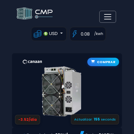
USD
/kwh
COMPRAR
154
-3.52/día
Actualizar:
seconds